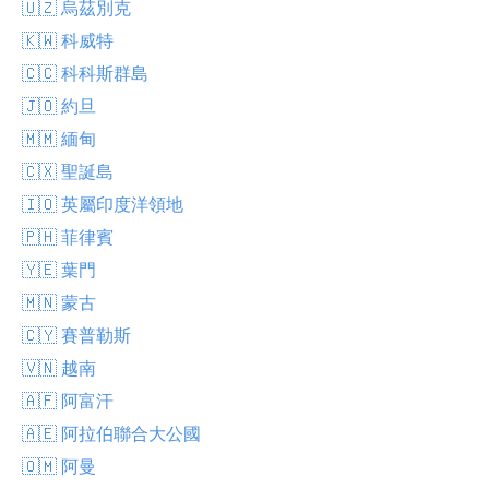
🇺🇿 烏茲別克
🇰🇼 科威特
🇨🇨 科科斯群島
🇯🇴 約旦
🇲🇲 緬甸
🇨🇽 聖誕島
🇮🇴 英屬印度洋領地
🇵🇭 菲律賓
🇾🇪 葉門
🇲🇳 蒙古
🇨🇾 賽普勒斯
🇻🇳 越南
🇦🇫 阿富汗
🇦🇪 阿拉伯聯合大公國
🇴🇲 阿曼