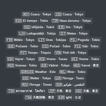
🇲🇾
🇮🇩
Cuaca · Tokyo
Cuaca · Tokyo
🇪🇸
🇹🇷
El tiempo · Tokio
Hava durumu · Tokyo
🇭🇺
🇪🇪
Időjárás · Tokió
Ilm · Tōkyō
🇱🇻
🇮🇹
Laikapstākļi · Tokija
Meteo · Tokyo
🇫🇷
🇱🇹
🇵🇱
Météo · Tokyo
Oras · Tokijas
Pogoda · Tokio
🇸🇰
🇨🇿
🇫🇮
Počasie · Tokio
Počasí · Tokio
Sää · Tokio
🇵🇹
🇻🇳
Tempo · Tóquio
Thời tiết · Tokyo
🇩🇰
🇷🇸
🇸🇮
Vejret · Tokyo
Vreme · Токио
Vreme · Tokio
🇷🇴
🇸🇪
🇳🇴
Vremea · Tokio
Vädret · Tokyo
Været · 東京
🇬🇧🇺🇸
🇳🇱
Weather · Edo
Weer · Tokio
🇩🇪
🇺🇦
Wetter · Tokyo
Погода · Токіо
🇷🇺
🇸🇦
Погода · Токио
الطقس · طوكيو
🇹🇭
🇯🇵
🇭🇰
สภาพอากาศ · โตเกียว
天気 · 東京
天氣 · 東京
🇹🇼
🇰🇷
天氣預報 · 東京
날씨 · 도쿄