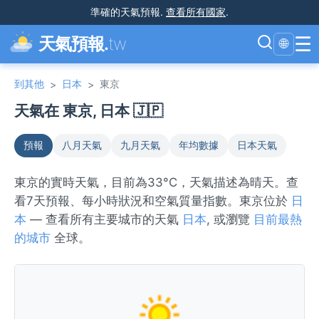
準確的天氣預報
.
查看所有國家
.
☰
天氣預報.
tw
🌐
到其他
日本
東京
>
>
天氣在 東京, 日本 🇯🇵
預報
八月天氣
九月天氣
年均數據
日本天氣
東京的實時天氣，目前為33°C，天氣描述為晴天。查
看7天預報、每小時狀況和空氣質量指數。東京位於
日
本
— 查看所有主要城市的天氣
日本
, 或瀏覽
目前最熱
的城市
全球。