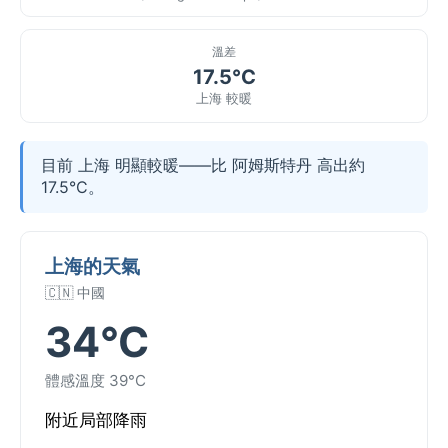
溫差
17.5°C
上海 較暖
目前 上海 明顯較暖——比 阿姆斯特丹 高出約
17.5°C。
上海的天氣
🇨🇳 中國
34°C
體感溫度 39°C
附近局部降雨