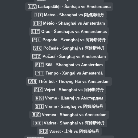
🇱🇻
Laikapstākļi · Šanhaja vs Amsterdama
🇮🇹
Meteo · Shanghai vs 阿姆斯特丹
🇫🇷
Météo · Shanghai vs Amsterdam
🇱🇹
Oras · Šanchajus vs Amsterdamas
🇵🇱
Pogoda · Szanghaj vs 阿姆斯特丹
🇸🇰
Počasie · Šanghaj vs 阿姆斯特丹
🇨🇿
Počasí · Šanghaj vs Amsterodam
🇫🇮
Sää · Shanghai vs Amsterdam
🇵🇹
Tempo · Xangai vs Amesterdã
🇻🇳
Thời tiết · Thượng Hải vs Amsterdam
🇩🇰
Vejret · Shanghai vs 阿姆斯特丹
🇷🇸
Vreme · Шангај vs Амстердам
🇸🇮
Vreme · Šanghaj vs 阿姆斯特丹
🇷🇴
Vremea · Shanghai vs Amsterdam
🇸🇪
Vädret · Shanghai vs 阿姆斯特丹
🇳🇴
Været · 上海 vs 阿姆斯特丹