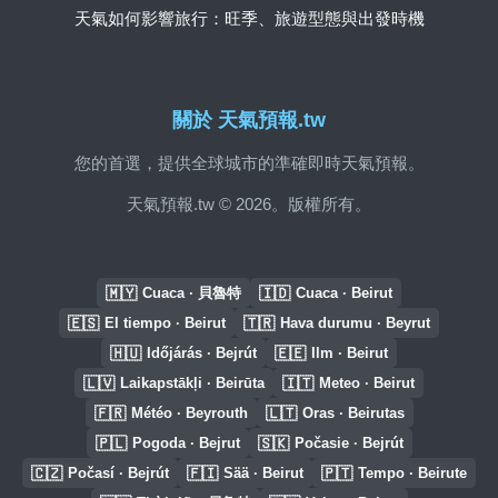
天氣如何影響旅行：旺季、旅遊型態與出發時機
關於 天氣預報.tw
您的首選，提供全球城市的準確即時天氣預報。
天氣預報.tw © 2026。版權所有。
🇲🇾
🇮🇩
Cuaca · 貝魯特
Cuaca · Beirut
🇪🇸
🇹🇷
El tiempo · Beirut
Hava durumu · Beyrut
🇭🇺
🇪🇪
Időjárás · Bejrút
Ilm · Beirut
🇱🇻
🇮🇹
Laikapstākļi · Beirūta
Meteo · Beirut
🇫🇷
🇱🇹
Météo · Beyrouth
Oras · Beirutas
🇵🇱
🇸🇰
Pogoda · Bejrut
Počasie · Bejrút
🇨🇿
🇫🇮
🇵🇹
Počasí · Bejrút
Sää · Beirut
Tempo · Beirute