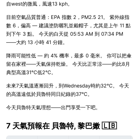
自west的微風，風速13 kph。
目前空氣品質普通：EPA 指數 2，PM2.5 21。 紫外線指
數 6，偏高 — 建議塗防曬乳並戴帽子，尤其是上午 11 點
到下午 3 點。 今天的白天從 05:53 AM 到 07:34 PM
——大約 13 小時 41 分鐘。
降雨可能性低 — 約 4% 機率，最多 0 毫米。 你可以把傘
留在家裡——天氣保持乾燥。 今天比正常涼——約比8月
典型高溫31°C低2°C。
未來7天氣溫逐漸回升，到Wednesday時約32°C。 今天
的高溫遠低於貝魯特同日紀錄的37°C。
今天貝魯特天氣理想——出門享受一下吧。
7 天氣預報在 貝魯特, 黎巴嫩 🇱🇧