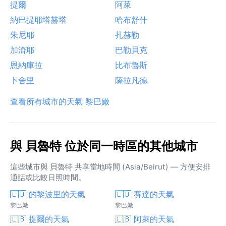
提爾
阿萊
納巴提耶塔赫塔
哈布舒什
朱尼耶
扎赫勒
加濟耶
巴勒貝克
恩納庫拉
比布魯斯
卜舍里
薩拉凡德
查看所有城市的天氣 黎巴嫩
與 貝魯特 位於同一時區的其他城市
這些城市與 貝魯特 共享當地時間 (Asia/Beirut) — 方便安排
通話或比較日照時間。
🇱🇧 的黎波里的天氣
🇱🇧 賽達的天氣
黎巴嫩
黎巴嫩
🇱🇧 提爾的天氣
🇱🇧 阿萊的天氣