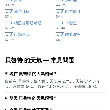
39 km
44 km
🇱🇧 薩拉凡德
🇱🇧 哈布舒什
53 km
54 km
🇱🇧 納巴提耶塔赫塔
🇱🇧 卜舍里
57 km
61 km
🇱🇧 巴勒貝克
🇱🇧 的黎波里
67 km
68 km
貝魯特 的天氣 — 常見問題
現在 貝魯特 的天氣如何？
目前在 貝魯特，黎巴嫩，天氣為 27°C，天氣狀況：晴
天。濕度為 56%，風速 13 公里/小時。感覺像 28°C。
明天 貝魯特 的天氣預報？
今天 貝魯特 會下雨嗎？