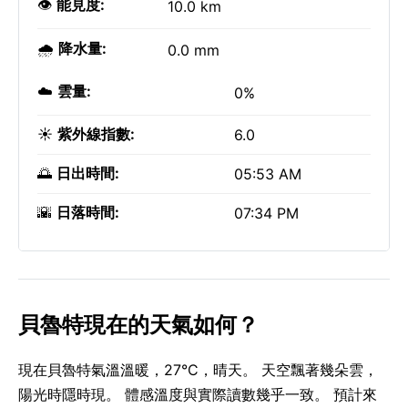
👁️
能見度:
10.0 km
🌧️
降水量:
0.0 mm
☁️
雲量:
0%
☀️
紫外線指數:
6.0
🌅
日出時間:
05:53 AM
🌇
日落時間:
07:34 PM
貝魯特現在的天氣如何？
現在貝魯特氣溫溫暖，27°C，晴天。 天空飄著幾朵雲，
陽光時隱時現。 體感溫度與實際讀數幾乎一致。 預計來