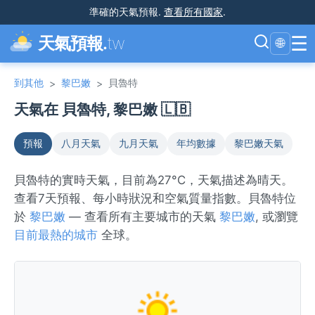
準確的天氣預報
.
查看所有國家
.
☰
天氣預報.
tw
🌐
到其他
黎巴嫩
貝魯特
>
>
天氣在 貝魯特, 黎巴嫩 🇱🇧
預報
八月天氣
九月天氣
年均數據
黎巴嫩天氣
貝魯特的實時天氣，目前為27°C，天氣描述為晴天。
查看7天預報、每小時狀況和空氣質量指數。貝魯特位
於
黎巴嫩
— 查看所有主要城市的天氣
黎巴嫩
, 或瀏覽
目前最熱的城市
全球。