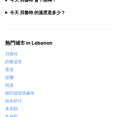
今天 貝魯特 的溫度是多少？
熱門城市 in Lebanon
貝魯特
的黎波里
賽達
提爾
阿萊
納巴提耶塔赫塔
哈布舒什
朱尼耶
扎赫勒