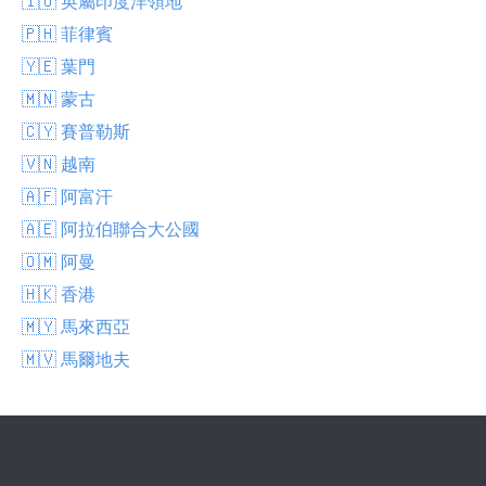
🇮🇴 英屬印度洋領地
🇵🇭 菲律賓
🇾🇪 葉門
🇲🇳 蒙古
🇨🇾 賽普勒斯
🇻🇳 越南
🇦🇫 阿富汗
🇦🇪 阿拉伯聯合大公國
🇴🇲 阿曼
🇭🇰 香港
🇲🇾 馬來西亞
🇲🇻 馬爾地夫