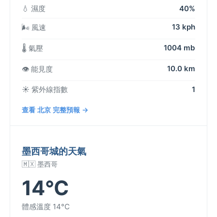
💧 濕度
40%
13 kph
🌬️ 風速
1004 mb
🌡️ 氣壓
10.0 km
👁️ 能見度
☀️ 紫外線指數
1
查看 北京 完整預報 →
墨西哥城的天氣
🇲🇽 墨西哥
14°C
體感溫度 14°C