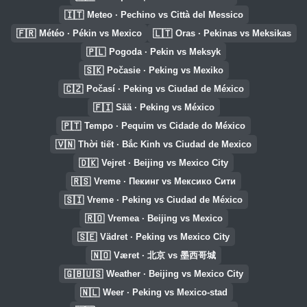
🇮🇹
Meteo · Pechino vs Città del Messico
🇫🇷
🇱🇹
Météo · Pékin vs Mexico
Oras · Pekinas vs Meksikas
🇵🇱
Pogoda · Pekin vs Meksyk
🇸🇰
Počasie · Peking vs Mexiko
🇨🇿
Počasí · Peking vs Ciudad de México
🇫🇮
Sää · Peking vs México
🇵🇹
Tempo · Pequim vs Cidade do México
🇻🇳
Thời tiết · Bắc Kinh vs Ciudad de Mexico
🇩🇰
Vejret · Beijing vs Mexico City
🇷🇸
Vreme · Пекинг vs Мексико Сити
🇸🇮
Vreme · Peking vs Ciudad de México
🇷🇴
Vremea · Beijing vs Mexico
🇸🇪
Vädret · Peking vs Mexico City
🇳🇴
Været · 北京 vs 墨西哥城
🇬🇧🇺🇸
Weather · Beijing vs Mexico City
🇳🇱
Weer · Peking vs Mexico-stad