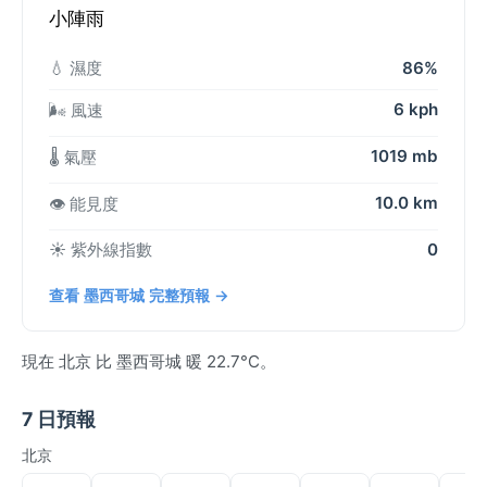
小陣雨
💧 濕度
86%
6 kph
🌬️ 風速
1019 mb
🌡️ 氣壓
10.0 km
👁️ 能見度
☀️ 紫外線指數
0
查看 墨西哥城 完整預報 →
現在 北京 比 墨西哥城 暖 22.7°C。
7 日預報
北京