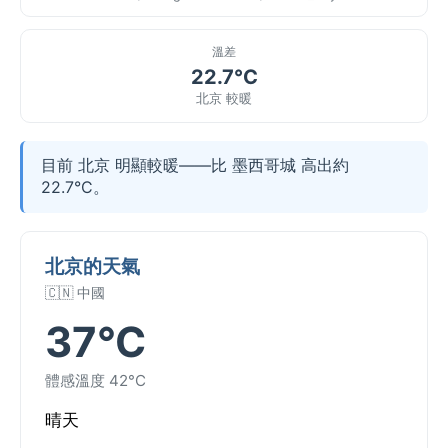
溫差
22.7°C
北京 較暖
目前 北京 明顯較暖——比 墨西哥城 高出約
22.7°C。
北京的天氣
🇨🇳 中國
37°C
體感溫度 42°C
晴天