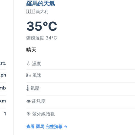
羅馬的天氣
🇮🇹 義大利
35°C
體感溫度 34°C
晴天
0%
💧 濕度
kph
🌬️ 風速
 mb
🌡️ 氣壓
 km
👁️ 能見度
1
☀️ 紫外線指數
查看 羅馬 完整預報 →