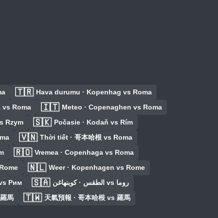
🇹🇷
ma
Hava durumu · Kopenhag vs Roma
🇮🇹
a vs Roma
Meteo · Copenaghen vs Roma
🇸🇰
s Rzym
Počasie · Kodaň vs Rím
🇻🇳
oma
Thời tiết · 哥本哈根 vs Roma
🇷🇴
im
Vremea · Copenhaga vs Roma
🇳🇱
 Rome
Weer · Kopenhagen vs Rome
🇸🇦
vs Рим
الطقس · كوبنهاغن vs روما
🇹🇼
 羅馬
天氣預報 · 哥本哈根 vs 羅馬