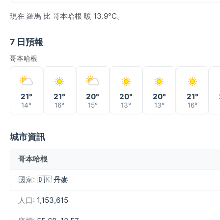
現在 羅馬 比 哥本哈根 暖 13.9°C。
7 日預報
哥本哈根
21°
21°
20°
20°
20°
21°
14°
16°
15°
13°
13°
16°
城市資訊
哥本哈根
國家:
🇩🇰 丹麥
人口:
1,153,615