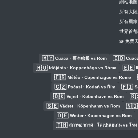
網站地圖
所有大陸
所有國家
世界首都
🧩 免
🇲🇾
🇮🇩
Cuaca · 哥本哈根 vs Rom
Cuac
🇭🇺
🇪🇪
Időjárás · Koppenhága vs Róma
🇫🇷
Météo · Copenhague vs Rome
🇨🇿
🇫🇮
Počasí · Kodaň vs Řím
S
🇩🇰
🇷
Vejret · København vs Rom
🇸🇪
🇳🇴
Vädret · Köpenhamn vs Rom
🇩🇪
Wetter · Kopenhagen vs Rom
🇹🇭
สภาพอากาศ · โคเปนเฮเกน vs โรม