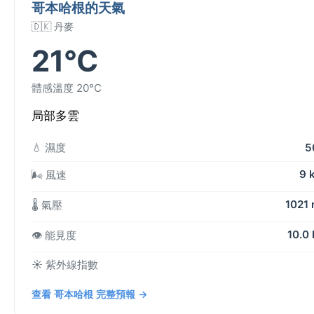
哥本哈根的天氣
🇩🇰 丹麥
21°C
體感溫度 20°C
局部多雲
💧 濕度
5
9 
🌬️ 風速
1021
🌡️ 氣壓
10.0
👁️ 能見度
☀️ 紫外線指數
查看 哥本哈根 完整預報 →