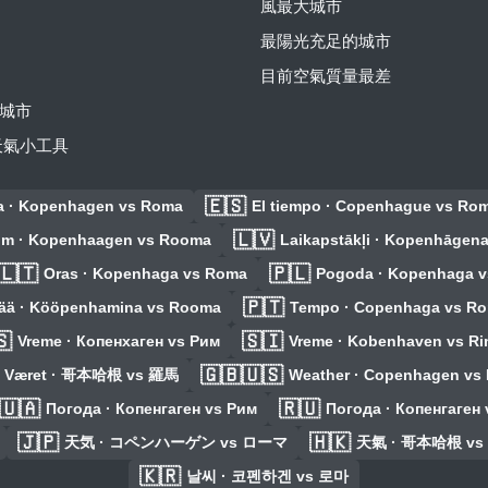
風最大城市
最陽光充足的城市
目前空氣質量最差
城市
費天氣小工具
🇪🇸
a · Kopenhagen vs Roma
El tiempo · Copenhague vs Ro
🇱🇻
Ilm · Kopenhaagen vs Rooma
Laikapstākļi · Kopenhāgen
🇱🇹
🇵🇱
Oras · Kopenhaga vs Roma
Pogoda · Kopenhaga v
🇵🇹
ää · Kööpenhamina vs Rooma
Tempo · Copenhaga vs R
🇸
🇸🇮
Vreme · Копенхаген vs Рим
Vreme · Kobenhaven vs R
🇬🇧🇺🇸
Været · 哥本哈根 vs 羅馬
Weather · Copenhagen vs
🇺🇦
🇷🇺
Погода · Копенгаген vs Рим
Погода · Копенгаген 
🇯🇵
🇭🇰
天気 · コペンハーゲン vs ローマ
天氣 · 哥本哈根 vs
🇰🇷
날씨 · 코펜하겐 vs 로마