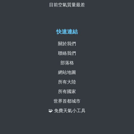
目前空氣質量最差
快速連結
關於我們
聯絡我們
部落格
網站地圖
所有大陸
所有國家
世界首都城市
🧩 免費天氣小工具