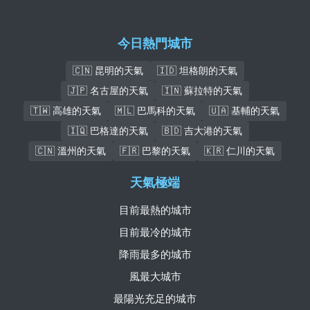
今日熱門城市
🇨🇳 昆明的天氣
🇮🇩 坦格朗的天氣
🇯🇵 名古屋的天氣
🇮🇳 蘇拉特的天氣
🇹🇼 高雄的天氣
🇲🇱 巴馬科的天氣
🇺🇦 基輔的天氣
🇮🇶 巴格達的天氣
🇧🇩 吉大港的天氣
🇨🇳 溫州的天氣
🇫🇷 巴黎的天氣
🇰🇷 仁川的天氣
天氣極端
目前最熱的城市
目前最冷的城市
降雨最多的城市
風最大城市
最陽光充足的城市