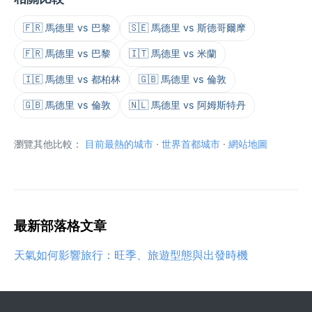
🇫🇷 馬德里 vs 巴黎
🇸🇪 馬德里 vs 斯德哥爾摩
🇫🇷 馬德里 vs 巴黎
🇮🇹 馬德里 vs 米蘭
🇮🇪 馬德里 vs 都柏林
🇬🇧 馬德里 vs 倫敦
🇬🇧 馬德里 vs 倫敦
🇳🇱 馬德里 vs 阿姆斯特丹
瀏覽其他比較：
目前最熱的城市
·
世界首都城市
·
網站地圖
最新部落格文章
天氣如何影響旅行：旺季、旅遊型態與出發時機