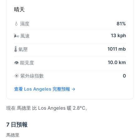
晴天
💧 濕度
81%
13 kph
🌬️ 風速
1011 mb
🌡️ 氣壓
10.0 km
👁️ 能見度
☀️ 紫外線指數
0
查看 Los Angeles 完整預報 →
現在 馬德里 比 Los Angeles 暖 2.8°C。
7 日預報
馬德里