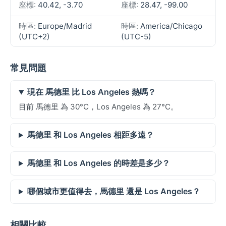
座標:
40.42, -3.70
座標:
28.47, -99.00
時區:
Europe/Madrid
時區:
America/Chicago
(UTC+2)
(UTC-5)
常見問題
現在 馬德里 比 Los Angeles 熱嗎？
目前 馬德里 為 30°C，Los Angeles 為 27°C。
馬德里 和 Los Angeles 相距多遠？
馬德里 和 Los Angeles 的時差是多少？
哪個城市更值得去，馬德里 還是 Los Angeles？
相關比較