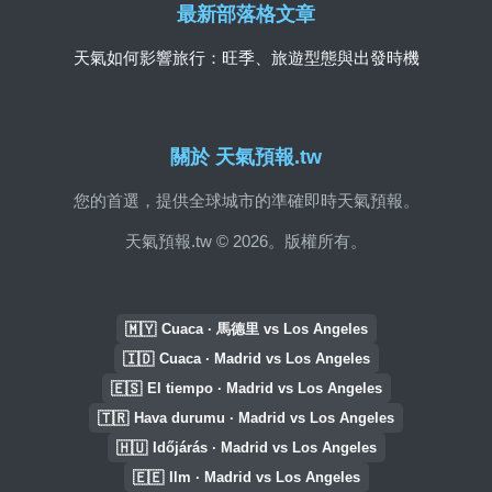
最新部落格文章
天氣如何影響旅行：旺季、旅遊型態與出發時機
關於 天氣預報.tw
您的首選，提供全球城市的準確即時天氣預報。
天氣預報.tw © 2026。版權所有。
🇲🇾
Cuaca · 馬德里 vs Los Angeles
🇮🇩
Cuaca · Madrid vs Los Angeles
🇪🇸
El tiempo · Madrid vs Los Angeles
🇹🇷
Hava durumu · Madrid vs Los Angeles
🇭🇺
Időjárás · Madrid vs Los Angeles
🇪🇪
Ilm · Madrid vs Los Angeles