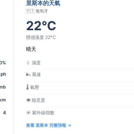
里斯本的天氣
🇵🇹 葡萄牙
22°C
體感溫度 22°C
晴天
0%
💧 濕度
kph
🌬️ 風速
 mb
🌡️ 氣壓
 km
👁️ 能見度
4
☀️ 紫外線指數
查看 里斯本 完整預報 →