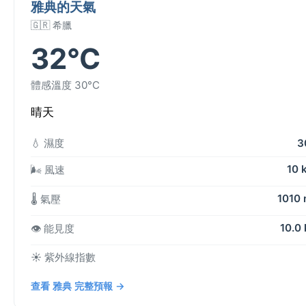
雅典的天氣
🇬🇷 希臘
32°C
體感溫度 30°C
晴天
💧 濕度
3
10 
🌬️ 風速
1010
🌡️ 氣壓
10.0
👁️ 能見度
☀️ 紫外線指數
查看 雅典 完整預報 →