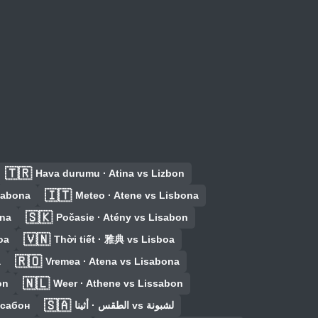
🇹🇷
Hava durumu · Atina vs Lizbon
🇮🇹
isabona
Meteo · Atene vs Lisbona
🇸🇰
ona
Počasie · Atény vs Lisabon
🇻🇳
oa
Thời tiết · 雅典 vs Lisboa
🇷🇴
a
Vremea · Atena vs Lisabona
🇳🇱
on
Weer · Athene vs Lissabon
🇸🇦
ссабон
الطقس · أثينا vs لشبونة