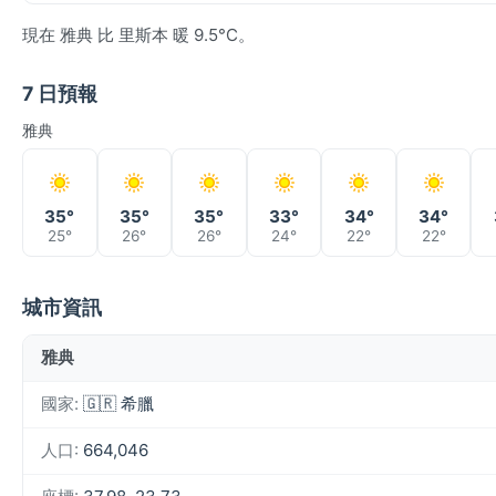
現在 雅典 比 里斯本 暖 9.5°C。
7 日預報
雅典
35°
35°
35°
33°
34°
34°
25°
26°
26°
24°
22°
22°
城市資訊
雅典
國家:
🇬🇷 希臘
人口:
664,046