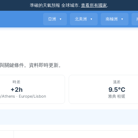
準確的天氣預報
全球城市
.
查看所有國家
.
亞洲
北美洲
南極洲
▼
▼
▼
氣與關鍵條件。資料即時更新。
時差
溫差
+2h
9.5°C
/Athens · Europe/Lisbon
雅典 較暖