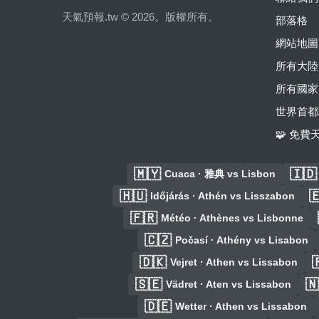
天氣預報.tw © 2026。版權所有。
部落格
網站地圖
所有大陸
所有國家
世界首都
🧩 免
🇲🇾
🇮🇩
Cuaca · 雅典 vs Lisbon
🇭🇺

Időjárás · Athén vs Lisszabon
🇫🇷
Météo · Athènes vs Lisbonne
🇨🇿
Počasí · Athény vs Lisabon
🇩🇰

Vejret · Athen vs Lissabon
🇸🇪
🇳
Vädret · Aten vs Lissabon
🇩🇪
Wetter · Athen vs Lissabon