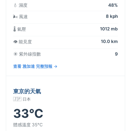
💧 濕度
48%
8 kph
🌬️ 風速
1012 mb
🌡️ 氣壓
10.0 km
👁️ 能見度
☀️ 紫外線指數
9
查看 雅加達 完整預報 →
東京的天氣
🇯🇵 日本
33°C
體感溫度 35°C