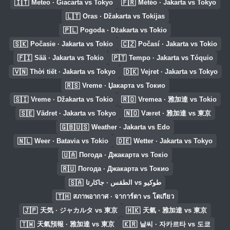
🇮🇹
🇫🇷
Meteo · Giacarta vs Tokyo
Météo · Jakarta vs Tokyo
🇱🇹
Oras · Džakarta vs Tokijas
🇵🇱
Pogoda · Dżakarta vs Tokio
🇸🇰
🇨🇿
Počasie · Jakarta vs Tokio
Počasí · Jakarta vs Tokio
🇫🇮
🇵🇹
Sää · Jakarta vs Tokio
Tempo · Jakarta vs Tóquio
🇻🇳
🇩🇰
Thời tiết · Jakarta vs Tokyo
Vejret · Jakarta vs Tokyo
🇷🇸
Vreme · Џакарта vs Токио
🇸🇮
🇷🇴
Vreme · Džakarta vs Tokio
Vremea · 雅加達 vs Tokio
🇸🇪
🇳🇴
Vädret · Jakarta vs Tokyo
Været · 雅加達 vs 東京
🇬🇧🇺🇸
Weather · Jakarta vs Edo
🇳🇱
🇩🇪
Weer · Batavia vs Tokio
Wetter · Jakarta vs Tokyo
🇺🇦
Погода · Джакарта vs Токіо
🇷🇺
Погода · Джакарта vs Токио
🇸🇦
الطقس · جاكارتا vs طوكيو
🇹🇭
สภาพอากาศ · จาการ์ตา vs โตเกียว
🇯🇵
🇭🇰
天気 · ジャカルタ vs 東京
天氣 · 雅加達 vs 東京
🇹🇼
🇰🇷
天氣預報 · 雅加達 vs 東京
날씨 · 자카르타 vs 도쿄