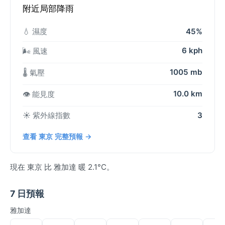
附近局部降雨
💧 濕度
45%
6 kph
🌬️ 風速
1005 mb
🌡️ 氣壓
10.0 km
👁️ 能見度
☀️ 紫外線指數
3
查看 東京 完整預報 →
現在 東京 比 雅加達 暖 2.1°C。
7 日預報
雅加達