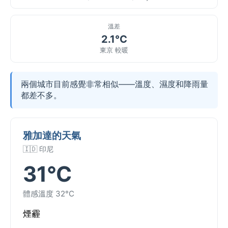
溫差
2.1°C
東京 較暖
兩個城市目前感覺非常相似——溫度、濕度和降雨量
都差不多。
雅加達的天氣
🇮🇩 印尼
31°C
體感溫度 32°C
煙霾