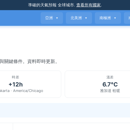
準確的天氣預報
全球城市
.
查看所有國家
.
亞洲
北美洲
南極洲
▼
▼
▼
氣與關鍵條件。資料即時更新。
時差
溫差
+12h
6.7°C
akarta · America/Chicago
雅加達 較暖