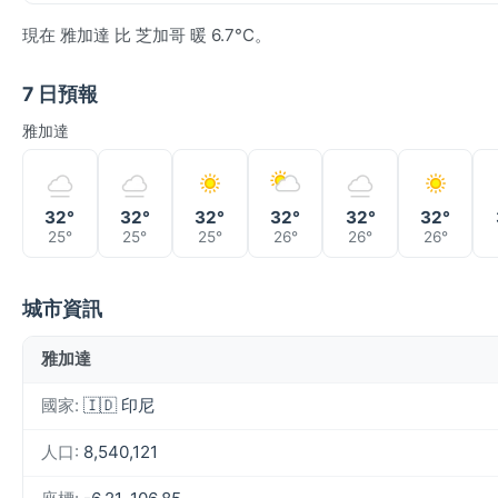
現在 雅加達 比 芝加哥 暖 6.7°C。
7 日預報
雅加達
32°
32°
32°
32°
32°
32°
25°
25°
25°
26°
26°
26°
城市資訊
雅加達
國家:
🇮🇩 印尼
人口:
8,540,121