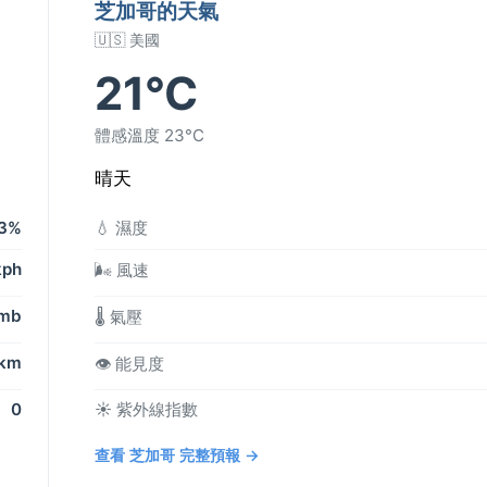
芝加哥的天氣
🇺🇸 美國
21°C
體感溫度 23°C
晴天
3%
💧 濕度
kph
🌬️ 風速
 mb
🌡️ 氣壓
 km
👁️ 能見度
0
☀️ 紫外線指數
查看 芝加哥 完整預報 →