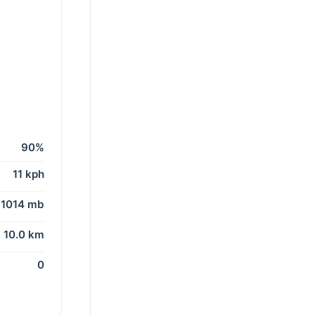
90%
11 kph
1014 mb
10.0 km
0