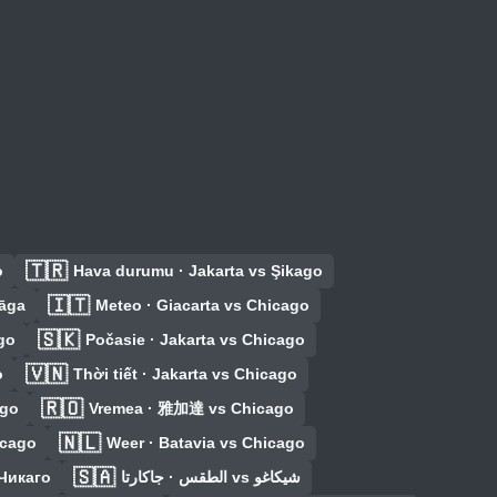
🇹🇷
o
Hava durumu · Jakarta vs Şikago
🇮🇹
kāga
Meteo · Giacarta vs Chicago
🇸🇰
go
Počasie · Jakarta vs Chicago
🇻🇳
o
Thời tiết · Jakarta vs Chicago
🇷🇴
ago
Vremea · 雅加達 vs Chicago
🇳🇱
icago
Weer · Batavia vs Chicago
🇸🇦
 Чикаго
الطقس · جاكارتا vs شيكاغو