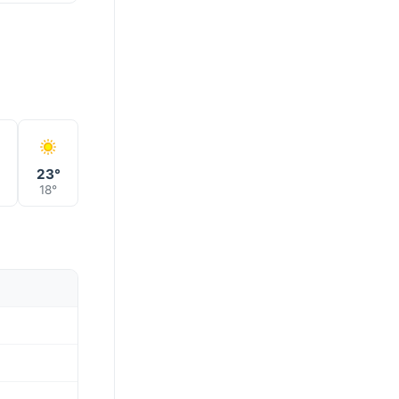
°
23°
18°