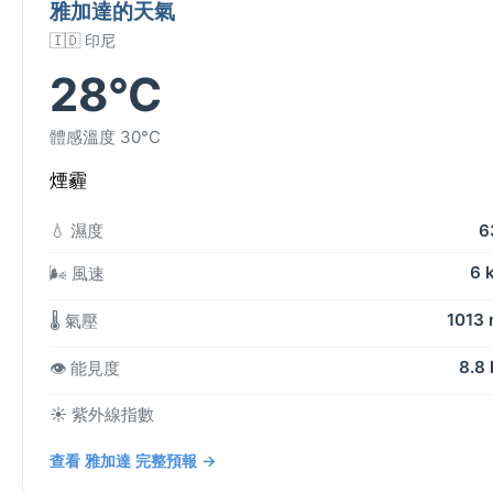
雅加達的天氣
🇮🇩 印尼
28°C
體感溫度 30°C
煙霾
💧 濕度
6
6 
🌬️ 風速
1013
🌡️ 氣壓
8.8
👁️ 能見度
☀️ 紫外線指數
查看 雅加達 完整預報 →