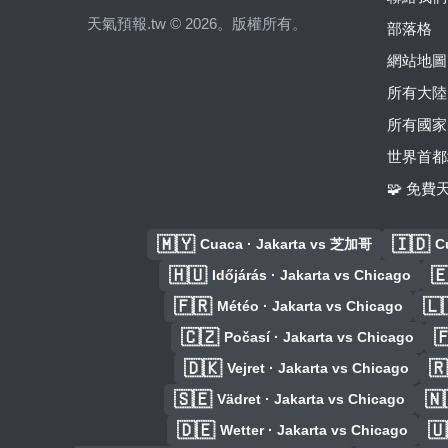
天氣預報.tw © 2026。版權所有。
部落格
網站地圖
所有大陸
所有國家
世界首都
🧩 免
🇲🇾
🇮🇩
Cuaca · Jakarta vs 芝加哥
C
🇭🇺

Időjárás · Jakarta vs Chicago
🇫🇷
🇱
Météo · Jakarta vs Chicago
🇨🇿

Počasí · Jakarta vs Chicago
🇩🇰
🇷
Vejret · Jakarta vs Chicago
🇸🇪
🇳
Vädret · Jakarta vs Chicago
🇩🇪
🇺
Wetter · Jakarta vs Chicago