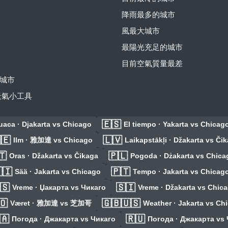
降雨最多的城市
風最大城市
最陽光充足的城市
目前空氣質量最差
城市
費天氣小工具
🇪🇸
uaca · Djakarta vs Chicago
El tiempo · Yakarta vs Chicag
🇪
🇱🇻
Ilm · 雅加達 vs Chicago
Laikapstākļi · Džakarta vs Či
🇹
🇵🇱
Oras · Džakarta vs Čikaga
Pogoda · Dżakarta vs Chica
🇮
🇵🇹
Sää · Jakarta vs Chicago
Tempo · Jakarta vs Chicag
🇸
🇸🇮
Vreme · Џакарта vs Чикаго
Vreme · Džakarta vs Chic
🇴
🇬🇧🇺🇸
Været · 雅加達 vs 芝加哥
Weather · Jakarta vs Ch
🇦
🇷🇺
Погода · Джакарта vs Чикаго
Погода · Джакарта vs