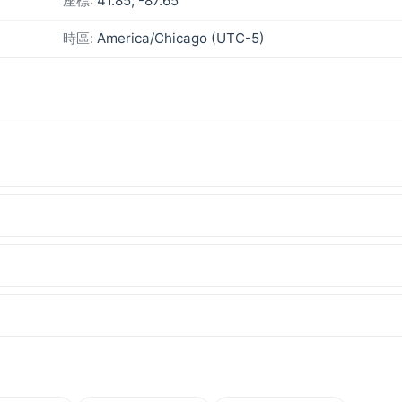
座標:
41.85, -87.65
時區:
America/Chicago (UTC-5)