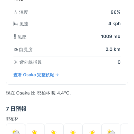
💧 濕度
96%
4 kph
🌬️ 風速
1009 mb
🌡️ 氣壓
2.0 km
👁️ 能見度
☀️ 紫外線指數
0
查看 Osaka 完整預報 →
現在 Osaka 比 都柏林 暖 4.4°C。
7 日預報
都柏林