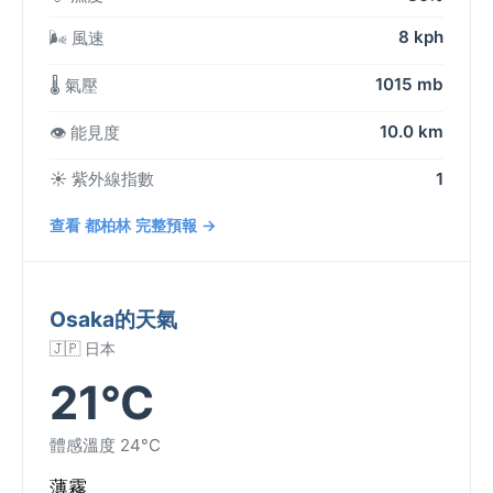
8 kph
🌬️ 風速
1015 mb
🌡️ 氣壓
10.0 km
👁️ 能見度
☀️ 紫外線指數
1
查看 都柏林 完整預報 →
Osaka的天氣
🇯🇵 日本
21°C
體感溫度 24°C
薄霧