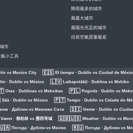
降雨最多的城市
風最大城市
最陽光充足的城市
目前空氣質量最差
城市
費天氣小工具
🇪🇸
lin vs Mexico City
El tiempo · Dublín vs Ciudad de Méxic
🇱🇻
Ilm · Dublin vs México
Laikapstākļi · Dublina vs Mehiko
🇹
🇵🇱
Oras · Dublinas vs Meksikas
Pogoda · Dublin vs Meks

🇵🇹
Sää · Dublin vs México
Tempo · Dublin vs Cidade do Mé
🇸🇮
reme · Даблин vs Мексико Сити
Vreme · Dublin vs Ciuda
🇬🇧🇺🇸
Været · 都柏林 vs 墨西哥城
Weather · Dublin vs Mexi
🇺🇦
🇷🇺
Погода · Дублін vs Мехіко
Погода · Дублин vs М