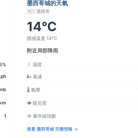
墨西哥城的天氣
🇲🇽 墨西哥
14°C
體感溫度 14°C
附近局部降雨
5%
💧 濕度
kph
🌬️ 風速
 mb
🌡️ 氣壓
 km
👁️ 能見度
1
☀️ 紫外線指數
查看 墨西哥城 完整預報 →