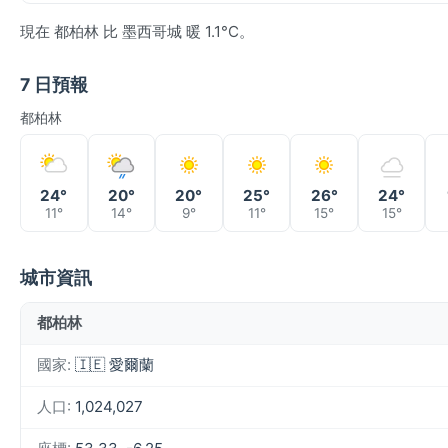
現在 都柏林 比 墨西哥城 暖 1.1°C。
7 日預報
都柏林
24°
20°
20°
25°
26°
24°
11°
14°
9°
11°
15°
15°
城市資訊
都柏林
國家:
🇮🇪 愛爾蘭
人口:
1,024,027