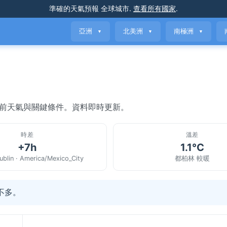
準確的天氣預報
全球城市
.
查看所有國家
.
亞洲
北美洲
南極洲
▼
▼
▼
當前天氣與關鍵條件。資料即時更新。
時差
溫差
+7h
1.1°C
blin · America/Mexico_City
都柏林 較暖
不多。