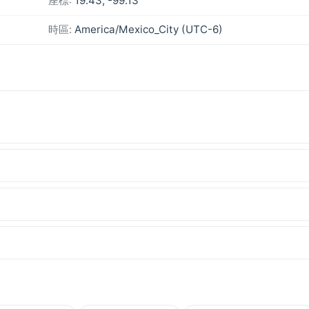
座標:
19.43, -99.13
時區:
America/Mexico_City (UTC-6)