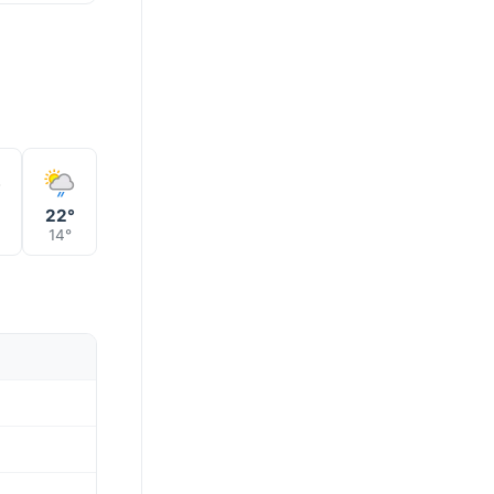
°
22°
14°