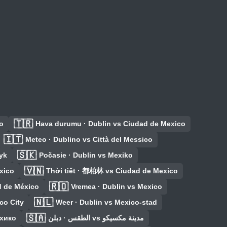
🇹🇷
o
Hava durumu · Dublin vs Ciudad de Mexico
🇮🇹
Meteo · Dublino vs Città del Messico
🇸🇰
yk
Počasie · Dublin vs Mexiko
🇻🇳
xico
Thời tiết · 都柏林 vs Ciudad de Mexico
🇷🇴
d de México
Vremea · Dublin vs Mexico
🇳🇱
co City
Weer · Dublin vs Mexico-stad
🇸🇦
ехико
الطقس · دبلن vs مدينة مكسيكو