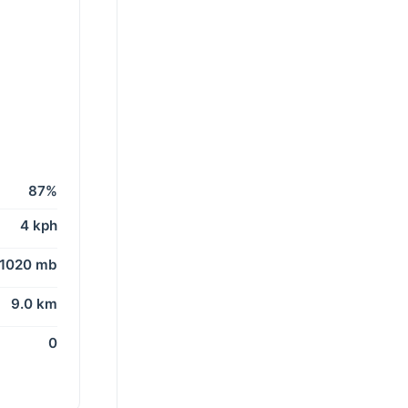
87%
4 kph
1020 mb
9.0 km
0