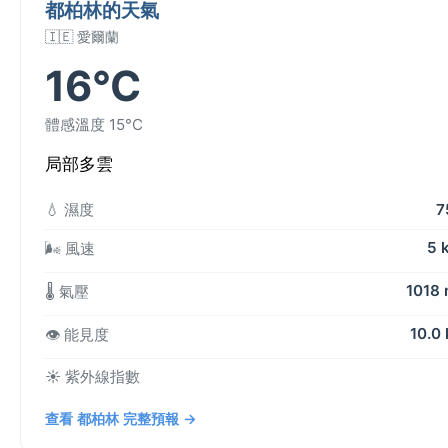
都柏林的天氣
🇮🇪 愛爾蘭
16°C
體感溫度 15°C
局部多雲
💧 濕度
7
5 
🌬️ 風速
1018
🌡️ 氣壓
10.0
👁️ 能見度
☀️ 紫外線指數
查看 都柏林 完整預報 →