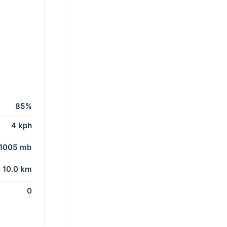
85%
4 kph
1005 mb
10.0 km
0