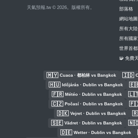
天氣預報.tw © 2026。版權所有。
部落格
網站地圖
所有大陸
所有國家
世界首都
🧩 免
🇲🇾
🇮🇩
Cuaca · 都柏林 vs Bangkok
C
🇭🇺
🇪
Időjárás · Dublin vs Bangkok
🇫🇷
🇱
Météo · Dublin vs Bangkok
🇨🇿
🇫
Počasí · Dublin vs Bangkok
🇩🇰
🇷
Vejret · Dublin vs Bangkok
🇸🇪
🇳
Vädret · Dublin vs Bangkok
🇩🇪
Wetter · Dublin vs Bangkok