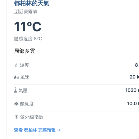
都柏林的天氣
🇮🇪 愛爾蘭
11°C
體感溫度 8°C
局部多雲
💧 濕度
8
20 
🌬️ 風速
1020
🌡️ 氣壓
10.0
👁️ 能見度
☀️ 紫外線指數
查看 都柏林 完整預報 →