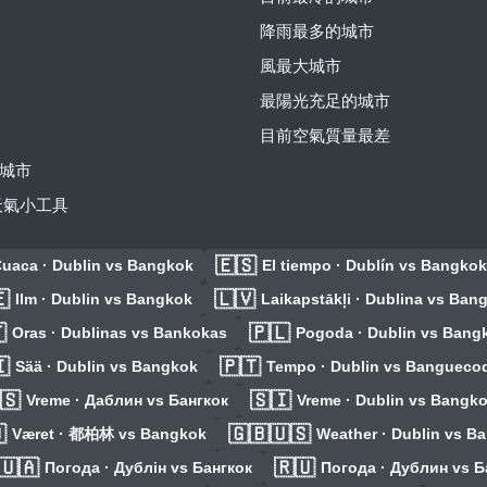
降雨最多的城市
風最大城市
最陽光充足的城市
目前空氣質量最差
城市
費天氣小工具
🇪🇸
uaca · Dublin vs Bangkok
El tiempo · Dublín vs Bangkok

🇱🇻
Ilm · Dublin vs Bangkok
Laikapstākļi · Dublina vs Ban

🇵🇱
Oras · Dublinas vs Bankokas
Pogoda · Dublin vs Bang

🇵🇹
Sää · Dublin vs Bangkok
Tempo · Dublin vs Bangueco
🇸
🇸🇮
Vreme · Даблин vs Бангкок
Vreme · Dublin vs Bangk

🇬🇧🇺🇸
Været · 都柏林 vs Bangkok
Weather · Dublin vs B
🇺🇦
🇷🇺
Погода · Дублін vs Бангкок
Погода · Дублин vs Б