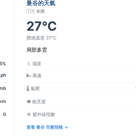
曼谷的天氣
🇹🇭 泰國
27°C
體感溫度 31°C
局部多雲
3%
💧 濕度
kph
🌬️ 風速
 mb
🌡️ 氣壓
 km
👁️ 能見度
0
☀️ 紫外線指數
查看 曼谷 完整預報 →