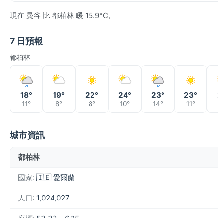
現在 曼谷 比 都柏林 暖 15.9°C。
7 日預報
都柏林
18°
19°
22°
24°
23°
23°
11°
8°
8°
10°
14°
11°
城市資訊
都柏林
國家:
🇮🇪 愛爾蘭
人口:
1,024,027