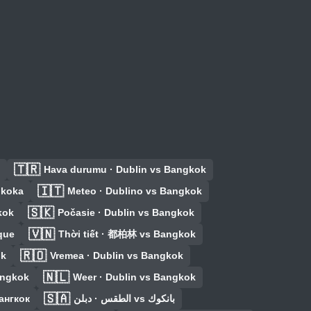
🇹🇷
Hava durumu · Dublin vs Bangkok
🇮🇹
gkoka
Meteo · Dublino vs Bangkok
🇸🇰
kok
Počasie · Dublin vs Bangkok
🇻🇳
que
Thời tiết · 都柏林 vs Bangkok
🇷🇴
ok
Vremea · Dublin vs Bangkok
🇳🇱
angkok
Weer · Dublin vs Bangkok
🇸🇦
ангкок
الطقس · دبلن vs بانكوك