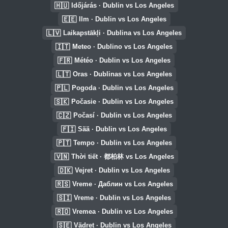
🇭🇺
Időjárás · Dublin vs Los Angeles
🇪🇪
Ilm · Dublin vs Los Angeles
🇱🇻
Laikapstākļi · Dublina vs Los Angeles
🇮🇹
Meteo · Dublino vs Los Angeles
🇫🇷
Météo · Dublin vs Los Angeles
🇱🇹
Oras · Dublinas vs Los Angeles
🇵🇱
Pogoda · Dublin vs Los Angeles
🇸🇰
Počasie · Dublin vs Los Angeles
🇨🇿
Počasí · Dublin vs Los Angeles
🇫🇮
Sää · Dublin vs Los Angeles
🇵🇹
Tempo · Dublin vs Los Angeles
🇻🇳
Thời tiết · 都柏林 vs Los Angeles
🇩🇰
Vejret · Dublin vs Los Angeles
🇷🇸
Vreme · Даблин vs Los Angeles
🇸🇮
Vreme · Dublin vs Los Angeles
🇷🇴
Vremea · Dublin vs Los Angeles
🇸🇪
Vädret · Dublin vs Los Angeles