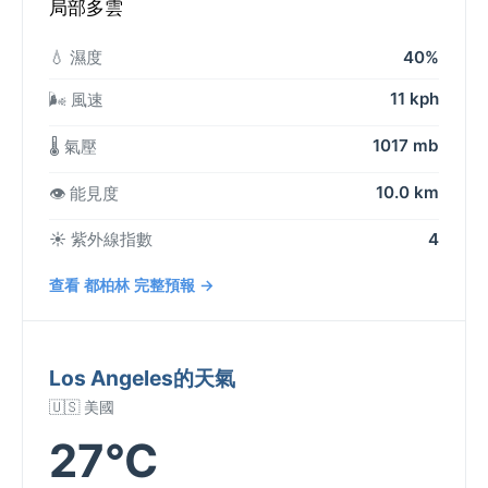
局部多雲
💧 濕度
40%
11 kph
🌬️ 風速
1017 mb
🌡️ 氣壓
10.0 km
👁️ 能見度
☀️ 紫外線指數
4
查看 都柏林 完整預報 →
Los Angeles的天氣
🇺🇸 美國
27°C