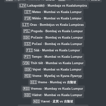
🇱🇻
Laikapstākļi · Mumbaja vs Kualalumpūra
🇮🇹
Meteo · Mumbai vs Kuala Lumpur
🇫🇷
Météo · Mumbai vs Kuala Lumpur
🇱🇹
Oras · Bombėjus vs Kvala Lumpūras
🇵🇱
Pogoda · Bombaj vs Kuala Lumpur
🇸🇰
Počasie · Bombaj vs Kuala Lumpur
🇨🇿
Počasí · Bombaj vs Kuala Lumpur
🇫🇮
Sää · Mumbai vs Kuala Lumpur
🇵🇹
Tempo · Mumbai vs Kuala Lumpur
🇻🇳
Thời tiết · Mumbai vs Kuala Lumpur
🇩🇰
Vejret · Mumbai vs Kuala Lumpur
🇷🇸
Vreme · Мумбај vs Куала Лумпур
🇸🇮
Vreme · Mumbaj vs 吉隆坡
🇷🇴
Vremea · Mumbay vs Kuala Lumpur
🇸🇪
Vädret · Mumbai vs Kuala Lumpur
🇳🇴
Været · 孟買 vs 吉隆坡