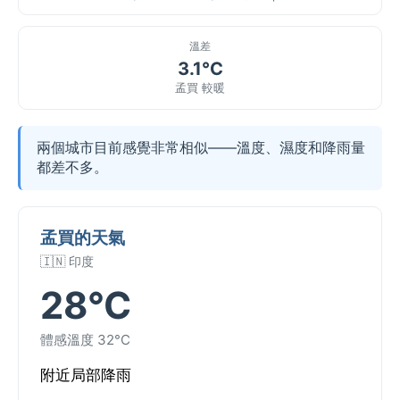
溫差
3.1°C
孟買 較暖
兩個城市目前感覺非常相似——溫度、濕度和降雨量
都差不多。
孟買的天氣
🇮🇳 印度
28°C
體感溫度 32°C
附近局部降雨