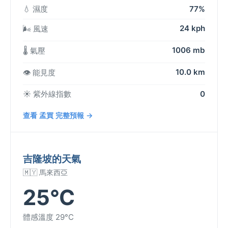
💧 濕度
77%
24 kph
🌬️ 風速
1006 mb
🌡️ 氣壓
10.0 km
👁️ 能見度
☀️ 紫外線指數
0
查看 孟買 完整預報 →
吉隆坡的天氣
🇲🇾 馬來西亞
25°C
體感溫度 29°C