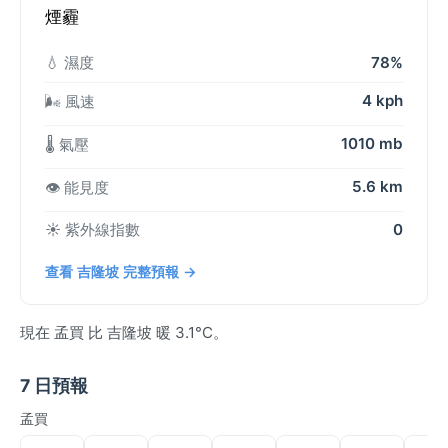
煙霾
💧 濕度
78%
4 kph
🌬️ 風速
1010 mb
🌡️ 氣壓
5.6 km
👁️ 能見度
☀️ 紫外線指數
0
查看 吉隆坡 完整預報 →
現在 孟買 比 吉隆坡 暖 3.1°C。
7 日預報
孟買