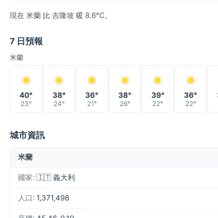
現在 米蘭 比 吉隆坡 暖 8.6°C。
7 日預報
米蘭
40°
38°
36°
38°
39°
36°
23°
24°
21°
26°
22°
22°
城市資訊
米蘭
國家:
🇮🇹 義大利
人口:
1,371,498