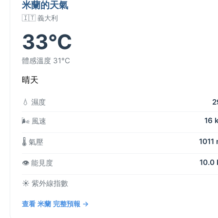
米蘭的天氣
🇮🇹 義大利
33°C
體感溫度 31°C
晴天
💧 濕度
2
16 
🌬️ 風速
1011
🌡️ 氣壓
10.0
👁️ 能見度
☀️ 紫外線指數
查看 米蘭 完整預報 →