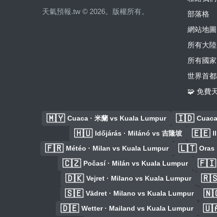
天氣預報.tw © 2026。版權所有。
部落格
網站地圖
所有大陸
所有國家
世界首都
🧩 免
🇲🇾
🇮🇩
Cuaca · 米蘭 vs Kuala Lumpur
Cuaca
🇭🇺
🇪🇪
Időjárás · Milánó vs 吉隆坡
I
🇫🇷
🇱🇹
Météo · Milan vs Kuala Lumpur
Oras 
🇨🇿
🇫🇮
Počasí · Milán vs Kuala Lumpur
🇩🇰
🇷
Vejret · Milano vs Kuala Lumpur
🇸🇪
🇳
Vädret · Milano vs Kuala Lumpur
🇩🇪
🇺
Wetter · Mailand vs Kuala Lumpur