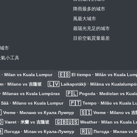
降雨最多的城市
風最大城市
最陽光充足的城市
目前空氣質量最差
城市
費天氣小工具
🇪🇸
 · Milan vs Kuala Lumpur
El tiempo · Milán vs Kuala Lum
🇱🇻
lm · Milano vs 吉隆坡
Laikapstākļi · Milāna vs Kualalumpū
🇵🇱
· Milanas vs Kvala Lumpūras
Pogoda · Mediolan vs Kual
🇵🇹
Sää · Milano vs Kuala Lumpur
Tempo · Milão vs Kuala 

🇸🇮
Vreme · Милано vs Куала Лумпур
Vreme · Milano vs 

🇬🇧🇺🇸
Været · 米蘭 vs 吉隆坡
Weather · Milan vs Kuala 

🇷🇺
Погода · Мілан vs Куала-Лумпур
Погода · Милан vs 