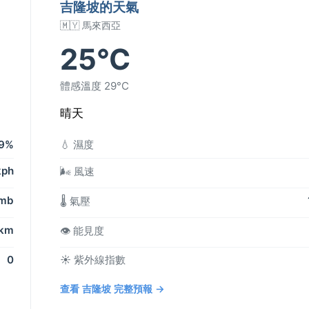
吉隆坡的天氣
🇲🇾 馬來西亞
25°C
體感溫度 29°C
晴天
9%
💧 濕度
kph
🌬️ 風速
 mb
🌡️ 氣壓
 km
👁️ 能見度
0
☀️ 紫外線指數
查看 吉隆坡 完整預報 →