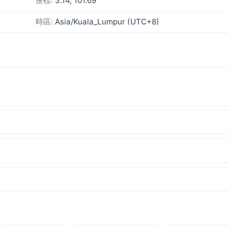
座標:
3.14, 101.69
時區:
Asia/Kuala_Lumpur (UTC+8)