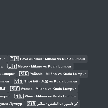
🇹🇷
pur
Hava durumu · Milano vs Kuala Lumpur
🇮🇹
ra
Meteo · Milano vs Kuala Lumpur
🇸🇰
a Lumpur
Počasie · Miláno vs Kuala Lumpur
🇻🇳
Lumpur
Thời tiết · 米蘭 vs Kuala Lumpur
🇷🇴
吉隆坡
Vremea · Milano vs Kuala Lumpur
🇳🇱
Lumpur
Weer · Milaan vs Kuala Lumpur
🇸🇦
Куала-Лумпур
الطقس · ميلانو vs كوالالمبور