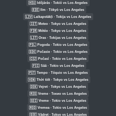
🇭🇺
Időjárás · Tokió vs Los Angeles
🇪🇪
Ilm · Tōkyō vs Los Angeles
🇱🇻
Laikapstākļi · Tokija vs Los Angeles
🇮🇹
Meteo · Tokyo vs Los Angeles
🇫🇷
Météo · Tokyo vs Los Angeles
🇱🇹
Oras · Tokijas vs Los Angeles
🇵🇱
Pogoda · Tokio vs Los Angeles
🇸🇰
Počasie · Tokio vs Los Angeles
🇨🇿
Počasí · Tokio vs Los Angeles
🇫🇮
Sää · Tokio vs Los Angeles
🇵🇹
Tempo · Tóquio vs Los Angeles
🇻🇳
Thời tiết · Tokyo vs Los Angeles
🇩🇰
Vejret · Tokyo vs Los Angeles
🇷🇸
Vreme · Токио vs Los Angeles
🇸🇮
Vreme · Tokio vs Los Angeles
🇷🇴
Vremea · Tokio vs Los Angeles
🇸🇪
Vädret · Tokyo vs Los Angeles