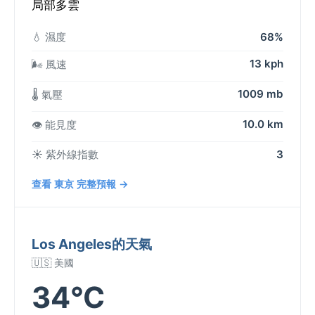
局部多雲
💧 濕度
68%
13 kph
🌬️ 風速
1009 mb
🌡️ 氣壓
10.0 km
👁️ 能見度
☀️ 紫外線指數
3
查看 東京 完整預報 →
Los Angeles的天氣
🇺🇸 美國
34°C