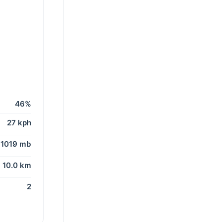
46%
27 kph
1019 mb
10.0 km
2