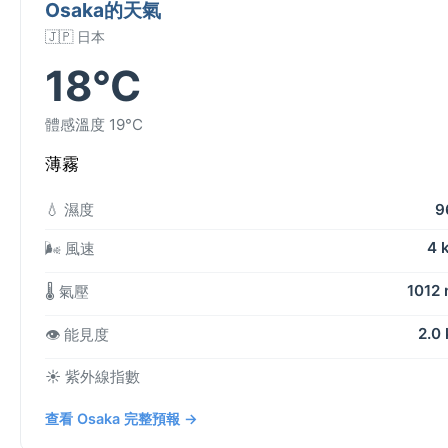
Osaka的天氣
🇯🇵 日本
18°C
體感溫度 19°C
薄霧
💧 濕度
9
4 
🌬️ 風速
1012
🌡️ 氣壓
2.0
👁️ 能見度
☀️ 紫外線指數
查看 Osaka 完整預報 →