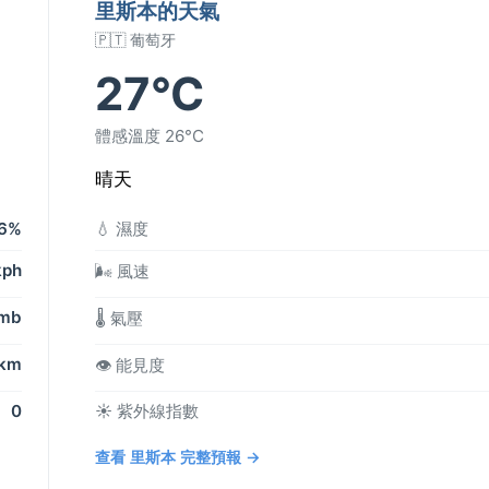
里斯本的天氣
🇵🇹 葡萄牙
27°C
體感溫度 26°C
晴天
6%
💧 濕度
kph
🌬️ 風速
 mb
🌡️ 氣壓
 km
👁️ 能見度
0
☀️ 紫外線指數
查看 里斯本 完整預報 →