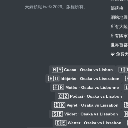
天氣預報.tw © 2026。版權所有。
部落格
網站地圖
所有大陸
所有國家
世界首都
🧩 免
🇲🇾
🇮
Cuaca · Osaka vs Lisbon
🇭🇺

Időjárás · Osaka vs Lisszabon
🇫🇷

Météo · Osaka vs Lisbonne
🇨🇿
Počasí · Osaka vs Lisabon
🇩🇰

Vejret · Osaka vs Lissabon
🇸🇪

Vädret · Osaka vs Lissabon
🇩🇪
Wetter · Osaka vs Lissabon