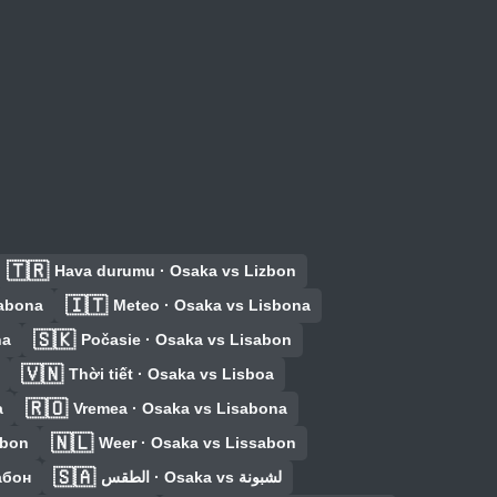
🇹🇷
Hava durumu · Osaka vs Lizbon
🇮🇹
sabona
Meteo · Osaka vs Lisbona
🇸🇰
na
Počasie · Osaka vs Lisabon
🇻🇳
Thời tiết · Osaka vs Lisboa
🇷🇴
a
Vremea · Osaka vs Lisabona
🇳🇱
sbon
Weer · Osaka vs Lissabon
🇸🇦
абон
الطقس · Osaka vs لشبونة