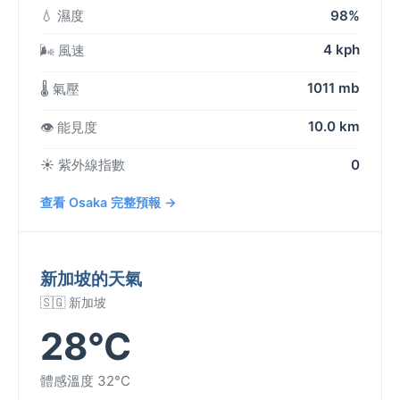
💧 濕度
98%
4 kph
🌬️ 風速
1011 mb
🌡️ 氣壓
10.0 km
👁️ 能見度
☀️ 紫外線指數
0
查看 Osaka 完整預報 →
新加坡的天氣
🇸🇬 新加坡
28°C
體感溫度 32°C