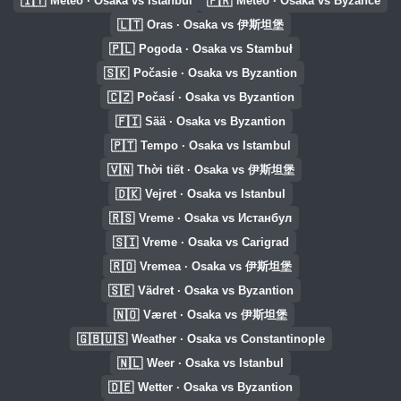
🇮🇹
🇫🇷
Meteo · Osaka vs Istanbul
Météo · Osaka vs Byzance
🇱🇹
Oras · Osaka vs 伊斯坦堡
🇵🇱
Pogoda · Osaka vs Stambuł
🇸🇰
Počasie · Osaka vs Byzantion
🇨🇿
Počasí · Osaka vs Byzantion
🇫🇮
Sää · Osaka vs Byzantion
🇵🇹
Tempo · Osaka vs Istambul
🇻🇳
Thời tiết · Osaka vs 伊斯坦堡
🇩🇰
Vejret · Osaka vs Istanbul
🇷🇸
Vreme · Osaka vs Истанбул
🇸🇮
Vreme · Osaka vs Carigrad
🇷🇴
Vremea · Osaka vs 伊斯坦堡
🇸🇪
Vädret · Osaka vs Byzantion
🇳🇴
Været · Osaka vs 伊斯坦堡
🇬🇧🇺🇸
Weather · Osaka vs Constantinople
🇳🇱
Weer · Osaka vs Istanbul
🇩🇪
Wetter · Osaka vs Byzantion