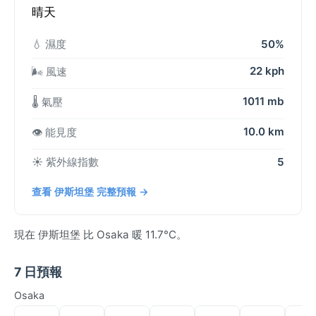
晴天
💧 濕度
50%
22 kph
🌬️ 風速
1011 mb
🌡️ 氣壓
10.0 km
👁️ 能見度
☀️ 紫外線指數
5
查看 伊斯坦堡 完整預報 →
現在 伊斯坦堡 比 Osaka 暖 11.7°C。
7 日預報
Osaka