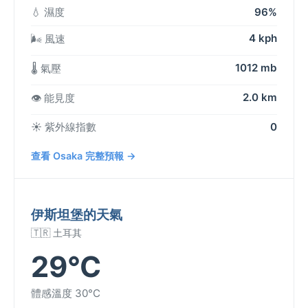
💧 濕度
96%
4 kph
🌬️ 風速
1012 mb
🌡️ 氣壓
2.0 km
👁️ 能見度
☀️ 紫外線指數
0
查看 Osaka 完整預報 →
伊斯坦堡的天氣
🇹🇷 土耳其
29°C
體感溫度 30°C