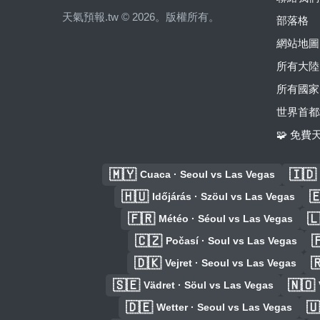
天氣預報.tw © 2026。版權所有。
部落格
網站地圖
所有大陸
所有國家
世界首都
🧩 免
🇲🇾
🇮🇩
Cuaca · Seoul vs Las Vegas
🇭🇺

Időjárás · Szöul vs Las Vegas
🇫🇷

Météo · Séoul vs Las Vegas
🇨🇿

Počasí · Soul vs Las Vegas
🇩🇰

Vejret · Seoul vs Las Vegas
🇸🇪
🇳🇴
Vädret · Söul vs Las Vegas
🇩🇪
🇺
Wetter · Seoul vs Las Vegas