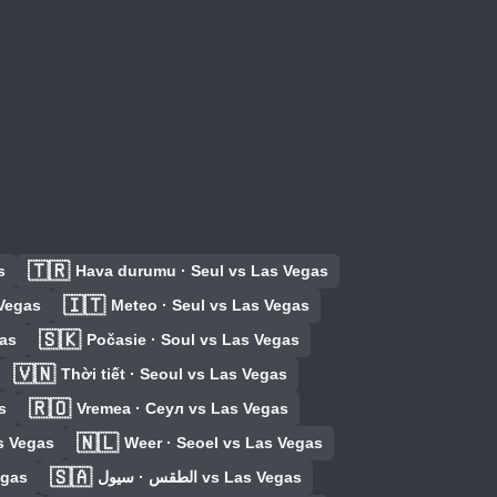
🇹🇷
s
Hava durumu · Seul vs Las Vegas
🇮🇹
 Vegas
Meteo · Seul vs Las Vegas
🇸🇰
as
Počasie · Soul vs Las Vegas
🇻🇳
Thời tiết · Seoul vs Las Vegas
🇷🇴
s
Vremea · Сеул vs Las Vegas
🇳🇱
s Vegas
Weer · Seoel vs Las Vegas
🇸🇦
egas
الطقس · سيول vs Las Vegas