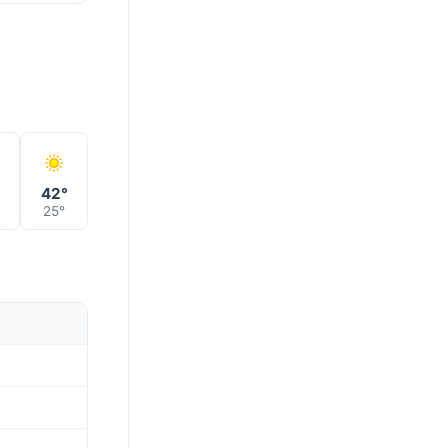
°
42°
25°