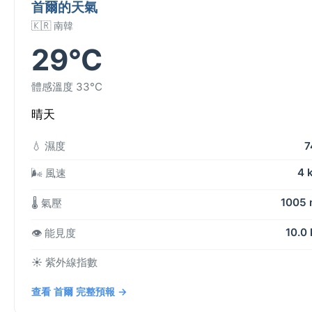
首爾的天氣
🇰🇷 南韓
29°C
體感溫度 33°C
晴天
💧 濕度
7
4 
🌬️ 風速
1005
🌡️ 氣壓
10.0
👁️ 能見度
☀️ 紫外線指數
查看 首爾 完整預報 →