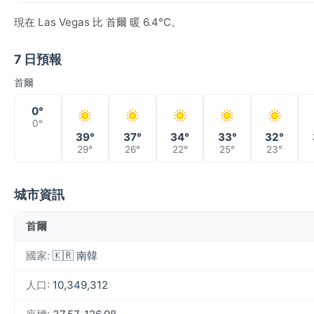
現在 Las Vegas 比 首爾 暖 6.4°C。
7 日預報
首爾
0°
0°
39°
37°
34°
33°
32°
29°
26°
22°
25°
23°
城市資訊
首爾
國家:
🇰🇷 南韓
人口:
10,349,312