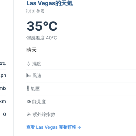
Las Vegas的天氣
🇺🇸 美國
35°C
體感溫度 40°C
晴天
4%
💧 濕度
kph
🌬️ 風速
 mb
🌡️ 氣壓
 km
👁️ 能見度
0
☀️ 紫外線指數
查看 Las Vegas 完整預報 →