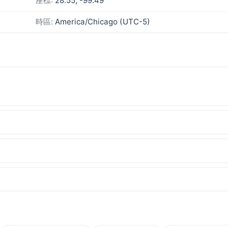
座標:
28.55, -99.49
時區:
America/Chicago (UTC-5)