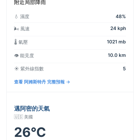
附近局部降雨
💧 濕度
48%
24 kph
🌬️ 風速
1021 mb
🌡️ 氣壓
10.0 km
👁️ 能見度
☀️ 紫外線指數
5
查看 阿姆斯特丹 完整預報 →
邁阿密的天氣
🇺🇸 美國
26°C