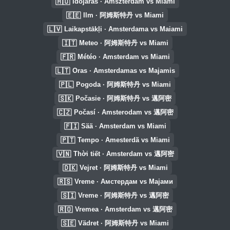
🇭🇺
Időjárás · Amszterdam vs Miami
🇪🇪
Ilm · 阿姆斯特丹 vs Miami
🇱🇻
Laikapstākļi · Amsterdama vs Maiami
🇮🇹
Meteo · 阿姆斯特丹 vs Miami
🇫🇷
Météo · Amsterdam vs Miami
🇱🇹
Oras · Amsterdamas vs Majamis
🇵🇱
Pogoda · 阿姆斯特丹 vs Miami
🇸🇰
Počasie · 阿姆斯特丹 vs 邁阿密
🇨🇿
Počasí · Amsterodam vs 邁阿密
🇫🇮
Sää · Amsterdam vs Miami
🇵🇹
Tempo · Amesterdã vs Miami
🇻🇳
Thời tiết · Amsterdam vs 邁阿密
🇩🇰
Vejret · 阿姆斯特丹 vs Miami
🇷🇸
Vreme · Амстердам vs Мајами
🇸🇮
Vreme · 阿姆斯特丹 vs 邁阿密
🇷🇴
Vremea · Amsterdam vs 邁阿密
🇸🇪
Vädret · 阿姆斯特丹 vs Miami