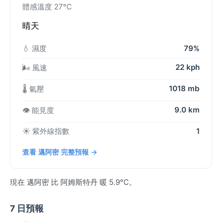
體感溫度 27°C
晴天
💧 濕度
79%
22 kph
🌬️ 風速
1018 mb
🌡️ 氣壓
9.0 km
👁️ 能見度
☀️ 紫外線指數
1
查看 邁阿密 完整預報 →
現在 邁阿密 比 阿姆斯特丹 暖 5.9°C。
7 日預報