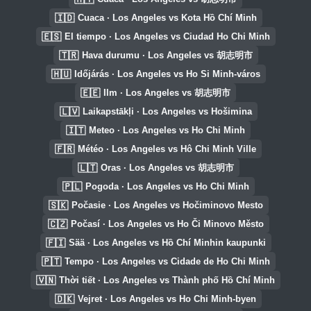
🇮🇩
Cuaca · Los Angeles vs Kota Hồ Chí Minh
🇪🇸
El tiempo · Los Angeles vs Ciudad Ho Chi Minh
🇹🇷
Hava durumu · Los Angeles vs 胡志明市
🇭🇺
Időjárás · Los Angeles vs Ho Si Minh-város
🇪🇪
Ilm · Los Angeles vs 胡志明市
🇱🇻
Laikapstākļi · Los Angeles vs Hošimina
🇮🇹
Meteo · Los Angeles vs Ho Chi Minh
🇫🇷
Météo · Los Angeles vs Hô Chi Minh Ville
🇱🇹
Oras · Los Angeles vs 胡志明市
🇵🇱
Pogoda · Los Angeles vs Ho Chi Minh
🇸🇰
Počasie · Los Angeles vs Hočiminovo Mesto
🇨🇿
Počasí · Los Angeles vs Ho Či Minovo Město
🇫🇮
Sää · Los Angeles vs Hồ Chí Minhin kaupunki
🇵🇹
Tempo · Los Angeles vs Cidade de Ho Chi Minh
🇻🇳
Thời tiết · Los Angeles vs Thành phố Hồ Chí Minh
🇩🇰
Vejret · Los Angeles vs Ho Chi Minh-byen