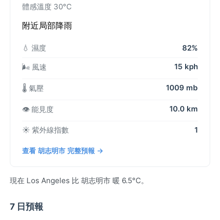
體感溫度 30°C
附近局部降雨
💧 濕度
82%
15 kph
🌬️ 風速
1009 mb
🌡️ 氣壓
10.0 km
👁️ 能見度
☀️ 紫外線指數
1
查看 胡志明市 完整預報 →
現在 Los Angeles 比 胡志明市 暖 6.5°C。
7 日預報