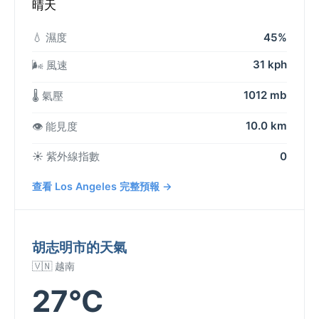
晴天
💧 濕度
45%
31 kph
🌬️ 風速
1012 mb
🌡️ 氣壓
10.0 km
👁️ 能見度
☀️ 紫外線指數
0
查看 Los Angeles 完整預報 →
胡志明市的天氣
🇻🇳 越南
27°C