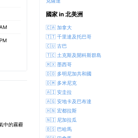
克薩達
國家 in 北美洲
 AM
🇨🇦 加拿大
🇹🇹 千里達及托巴哥
 PM
🇨🇺 古巴
🇹🇨 土克斯及開科斯群島
🇲🇽 墨西哥
🇩🇴 多明尼加共和國
🇩🇲 多米尼克
🇦🇮 安圭拉
🇦🇬 安地卡及巴布達
🇭🇳 宏都拉斯
🇳🇮 尼加拉瓜
 空氣中的霧霾
🇧🇸 巴哈馬