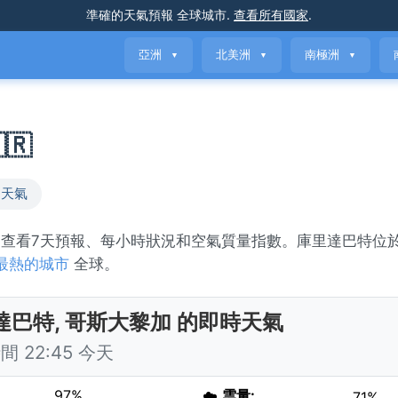
準確的天氣預報
全球城市
.
查看所有國家
.
亞洲
北美洲
南極洲
▼
▼
▼
🇷
加天氣
。查看7天預報、每小時狀況和空氣質量指數。庫里達巴特位
最熱的城市
全球。
達巴特, 哥斯大黎加 的即時天氣
 22:45 今天
97%
☁️
雲量:
71%