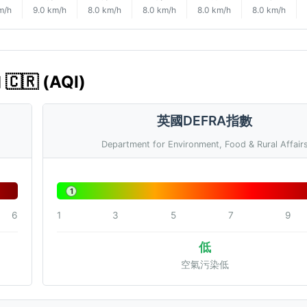
m/h
9.0 km/h
8.0 km/h
8.0 km/h
8.0 km/h
8.0 km/h
🇷 (AQI)
英國DEFRA指數
Department for Environment, Food & Rural Affair
1
6
1
3
5
7
9
低
空氣污染低