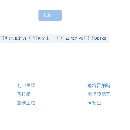
比較 →
🇮🇩 雅加達 vs 🇺🇸 舊金山
🇨🇭 Zürich vs 🇯🇵 Osaka
利比里亞
蓬塔雷納斯
普拉爾
圖里亞爾瓦
查卡里塔
阿塞里