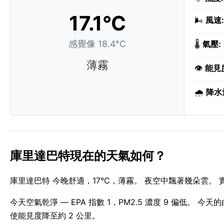
17.1°C
🌬️
風速:
感覺像 18.4°C
🌡️
氣壓:
薄霧
👁️
能見
🌧️
降水
庫里達巴特現在的天氣如何？
庫里達巴特 今晚舒適，17°C，薄霧。 夜空中飄著幾朵雲。 實
今天空氣乾淨 — EPA 指數 1，PM2.5 濃度 9 偏低。 今天的白
使能見度降至約 2 公里。