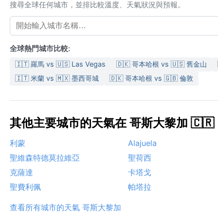
搜尋全球任何城市，並排比較溫度、天氣狀況與預報。
全球熱門城市比較:
🇮🇹 羅馬 vs 🇺🇸 Las Vegas
🇩🇰 哥本哈根 vs 🇺🇸 舊金山
🇮🇹 米蘭 vs 🇲🇽 墨西哥城
🇩🇰 哥本哈根 vs 🇬🇧 倫敦
其他主要城市的天氣在 哥斯大黎加 🇨🇷
利蒙
Alajuela
聖維森特德莫拉維亞
聖荷西
克薩達
卡塔戈
聖費利佩
帕塔拉
查看所有城市的天氣 哥斯大黎加