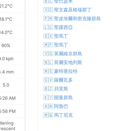
🇧🇱 聖巴瑟米
21.2°C
24.2°C
🇻🇨 聖文森及格瑞那丁
🇵🇲 聖皮埃爾和密克隆群島
18.1°C
17.8°C
🇱🇨 聖露西亞
14.0°C
12.9°C
🇸🇽 聖馬丁
🇲🇫 聖馬丁
90%
86%
🇻🇬 英屬維京群島
9.0 kph
8.6 kph
🇳🇱 荷屬安地列斯
🇲🇸 蒙特塞拉特
3.4 mm
9.6 mm
🇸🇻 薩爾瓦多
5.0
6.0
🇧🇿 貝里斯
🇰🇾 開曼群島
5:26 AM
05:26 AM
🇦🇼 阿魯巴
5:56 PM
05:56 PM
🇲🇶 馬丁尼克
Waning
New Moon
rescent