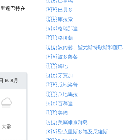
🇵🇦 巴拿馬
庫里達巴特在
🇧🇧 巴貝多
🇨🇼 庫拉索
🇬🇩 格瑞那達
🇬🇱 格陵蘭
🇧🇶 波內赫、聖尤斯特歇斯和薩巴
🇵🇷 波多黎各
🇭🇹 海地
🇯🇲 牙買加
日 9. 8月
週一 10. 8月
🇬🇵 瓜地洛普
🇬🇹 瓜地馬拉
🇧🇲 百慕達
🇺🇸 美國
🇻🇮 美屬維京群島
大霧
小陣雨
🇰🇳 聖克里斯多福及尼維斯