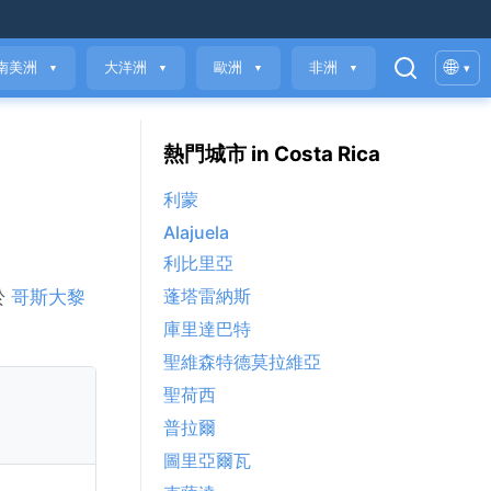
🌐
南美洲
大洋洲
歐洲
非洲
▾
▼
▼
▼
▼
熱門城市 in Costa Rica
利蒙
Alajuela
利比里亞
蓬塔雷納斯
於
哥斯大黎
庫里達巴特
聖維森特德莫拉維亞
聖荷西
普拉爾
圖里亞爾瓦