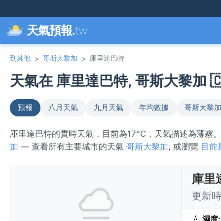
天氣預報.
tw
到其他
哥斯大黎加
庫里達巴特
>
>
天氣在 庫里達巴特, 哥斯大黎加 🇨
預報
八月天氣
九月天氣
年均數據
哥斯大黎
庫里達巴特的實時天氣，目前為17°C，天氣描述為薄霧
加
— 查看所有主要城市的天氣
哥斯大黎加
, 或瀏覽
目前
庫里
更新時間
💧
濕度: