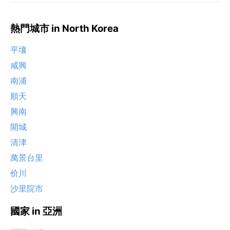
熱門城市 in North Korea
平壤
咸興
南浦
順天
興南
開城
清津
萬景台里
价川
沙里院市
國家 in 亞洲