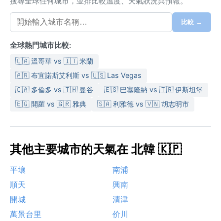
搜尋全球任何城市，並排比較溫度、天氣狀況與預報。
比較 →
全球熱門城市比較:
🇨🇦 溫哥華 vs 🇮🇹 米蘭
🇦🇷 布宜諾斯艾利斯 vs 🇺🇸 Las Vegas
🇨🇦 多倫多 vs 🇹🇭 曼谷
🇪🇸 巴塞隆納 vs 🇹🇷 伊斯坦堡
🇪🇬 開羅 vs 🇬🇷 雅典
🇸🇦 利雅德 vs 🇻🇳 胡志明市
其他主要城市的天氣在 北韓 🇰🇵
平壤
南浦
順天
興南
開城
清津
萬景台里
价川