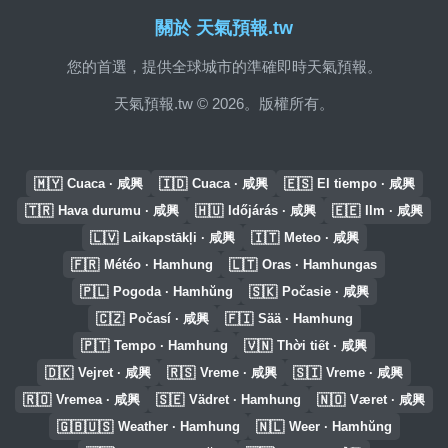
關於 天氣預報.tw
您的首選，提供全球城市的準確即時天氣預報。
天氣預報.tw © 2026。版權所有。
🇲🇾
🇮🇩
🇪🇸
Cuaca · 咸興
Cuaca · 咸興
El tiempo · 咸興
🇹🇷
🇭🇺
🇪🇪
Hava durumu · 咸興
Időjárás · 咸興
Ilm · 咸興
🇱🇻
🇮🇹
Laikapstākļi · 咸興
Meteo · 咸興
🇫🇷
🇱🇹
Météo · Hamhung
Oras · Hamhungas
🇵🇱
🇸🇰
Pogoda · Hamhŭng
Počasie · 咸興
🇨🇿
🇫🇮
Počasí · 咸興
Sää · Hamhung
🇵🇹
🇻🇳
Tempo · Hamhung
Thời tiết · 咸興
🇩🇰
🇷🇸
🇸🇮
Vejret · 咸興
Vreme · 咸興
Vreme · 咸興
🇷🇴
🇸🇪
🇳🇴
Vremea · 咸興
Vädret · Hamhung
Været · 咸興
🇬🇧🇺🇸
🇳🇱
Weather · Hamhung
Weer · Hamhŭng