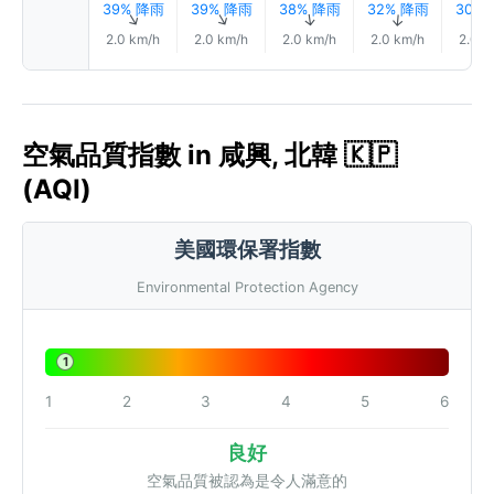
39% 降雨
39% 降雨
38% 降雨
32% 降雨
30%
↑
↑
↑
↑
2.0 km/h
2.0 km/h
2.0 km/h
2.0 km/h
2.0 k
空氣品質指數 in 咸興, 北韓 🇰🇵
(AQI)
美國環保署指數
Environmental Protection Agency
1
1
2
3
4
5
6
良好
空氣品質被認為是令人滿意的