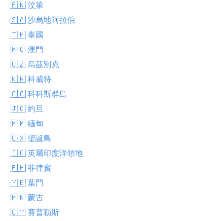
🇧🇳 汶萊
🇸🇦 沙烏地阿拉伯
🇹🇭 泰國
🇲🇴 澳門
🇺🇿 烏茲別克
🇰🇼 科威特
🇨🇨 科科斯群島
🇯🇴 約旦
🇲🇲 緬甸
🇨🇽 聖誕島
🇮🇴 英屬印度洋領地
🇵🇭 菲律賓
🇾🇪 葉門
🇲🇳 蒙古
🇨🇾 賽普勒斯