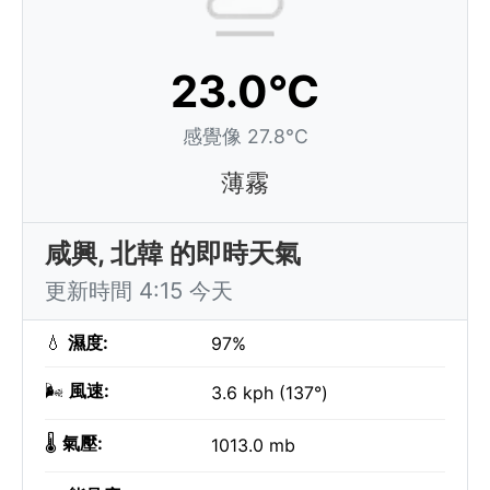
23.0°C
感覺像 27.8°C
薄霧
咸興, 北韓 的即時天氣
更新時間 4:15 今天
💧
濕度:
97%
🌬️
風速:
3.6 kph (137°)
🌡️
氣壓:
1013.0 mb