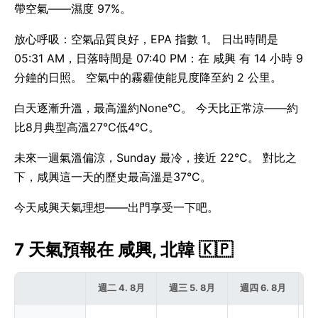
帶空氣——濕度 97%。
放心呼吸：空氣品質良好，EPA 指數 1。 日出時間是
05:31 AM，日落時間是 07:40 PM：在 咸興 有 14 小時 9
分鐘的日照。 空氣中的霧霾使能見度降至約 2 公里。
白天逐漸升溫，最高溫約None°C。 今天比正常涼——約
比8月典型高溫27°C低4°C。
未來一週氣溫偏涼，Sunday 最冷，接近 22°C。 對比之
下，咸興這一天的歷史最高溫是37°C。
今天咸興天氣理想——出門享受一下吧。
7 天氣預報在 咸興, 北韓 🇰🇵
週二 4. 8月
週三 5. 8月
週四 6. 8月
週