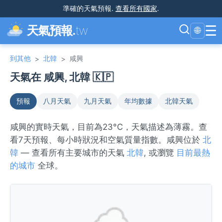
準確的天氣預報
.
查看所有國家
.
☰
天氣預報.
tw
🌐
到其他
北韓
咸興
>
>
天氣在 咸興, 北韓 🇰🇵
預報
八月天氣
九月天氣
年均數據
北韓天氣
咸興的實時天氣，目前為23°C，天氣描述為薄霧。查
看7天預報、每小時狀況和空氣質量指數。咸興位於
北
韓
— 查看所有主要城市的天氣
北韓
, 或瀏覽
目前最熱
的城市
全球。