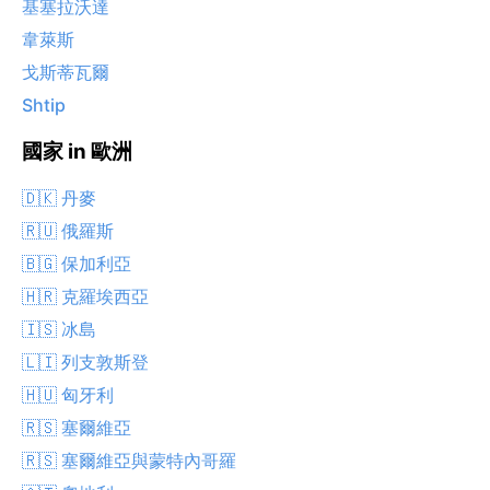
基塞拉沃達
韋萊斯
戈斯蒂瓦爾
Shtip
國家 in 歐洲
🇩🇰 丹麥
🇷🇺 俄羅斯
🇧🇬 保加利亞
🇭🇷 克羅埃西亞
🇮🇸 冰島
🇱🇮 列支敦斯登
🇭🇺 匈牙利
🇷🇸 塞爾維亞
🇷🇸 塞爾維亞與蒙特內哥羅