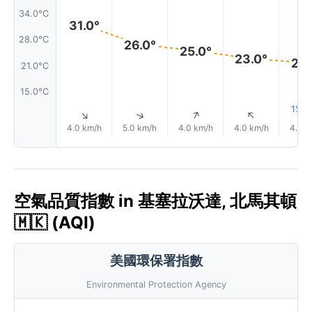
34.0°C
31.0°
28.0°C
26.0°
25.0°
23.0°
22.
21.0°C
15.0°C
1% 
↑
↑
↑
↑
4.0 km/h
5.0 km/h
4.0 km/h
4.0 km/h
4.0 k
空氣品質指數 in 基塞拉沃達, 北馬其頓
🇲🇰 (AQI)
美國環保署指數
Environmental Protection Agency