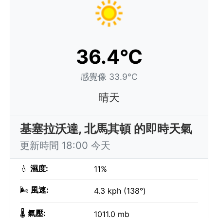
36.4°C
感覺像 33.9°C
晴天
基塞拉沃達, 北馬其頓 的即時天氣
更新時間 18:00 今天
💧
濕度:
11%
🌬️
風速:
4.3 kph (138°)
🌡️
氣壓:
1011.0 mb