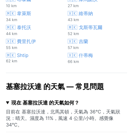
10 km
27 km
🇲🇰 韋萊斯
🇽🇰 維蒂納
34 km
43 km
🇲🇰 泰托沃
🇲🇰 戈斯蒂瓦爾
44 km
52 km
🇽🇰 費里扎伊
🇽🇰 吉蘭
55 km
57 km
🇲🇰 Shtip
🇽🇰 什蒂梅
62 km
66 km
基塞拉沃達 的天氣 — 常見問題
現在 基塞拉沃達 的天氣如何？
目前在 基塞拉沃達，北馬其頓，天氣為 36°C，天氣狀
況：晴天。濕度為 11%，風速 4 公里/小時。感覺像
34°C。