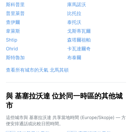
斯科普里
庫馬諾沃
普里萊普
比托拉
查伊爾
泰托沃
韋萊斯
戈斯蒂瓦爾
Shtip
森塔爾祖帕
Ohrid
卡瓦達爾奇
斯特魯加
布泰爾
查看所有城市的天氣 北馬其頓
與 基塞拉沃達 位於同一時區的其他城
市
這些城市與 基塞拉沃達 共享當地時間 (Europe/Skopje) — 方
便安排通話或比較日照時間。