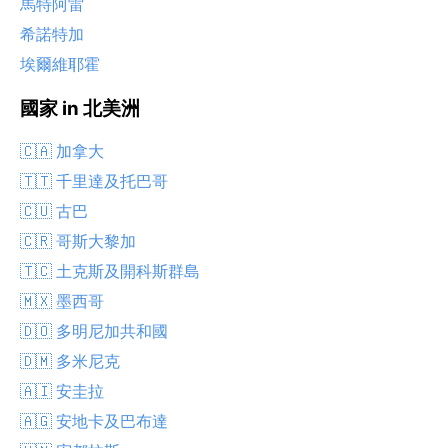
馬特阿雷
希諾特加
埃爾維耶霍
國家 in 北美洲
🇨🇦 加拿大
🇹🇹 千里達及托巴哥
🇨🇺 古巴
🇨🇷 哥斯大黎加
🇹🇨 土克斯及開科斯群島
🇲🇽 墨西哥
🇩🇴 多明尼加共和國
🇩🇲 多米尼克
🇦🇮 安圭拉
🇦🇬 安地卡及巴布達