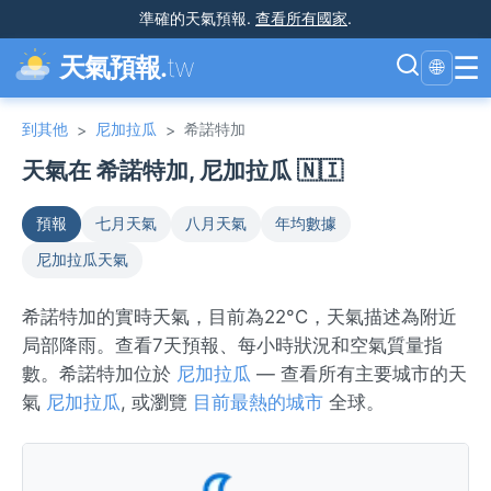
準確的天氣預報
.
查看所有國家
.
☰
天氣預報.
tw
🌐
到其他
尼加拉瓜
希諾特加
>
>
天氣在 希諾特加, 尼加拉瓜 🇳🇮
預報
七月天氣
八月天氣
年均數據
尼加拉瓜天氣
希諾特加的實時天氣，目前為22°C，天氣描述為附近
局部降雨。查看7天預報、每小時狀況和空氣質量指
數。希諾特加位於
尼加拉瓜
— 查看所有主要城市的天
氣
尼加拉瓜
, 或瀏覽
目前最熱的城市
全球。