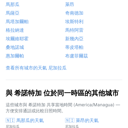
馬那瓜
萊昂
馬薩亞
奇南德加
馬塔加爾帕
埃斯特利
格拉納達
馬特阿雷
埃爾維耶霍
新幾內亞
桑地諾城
蒂皮塔帕
惠加爾帕
布盧菲爾茲
查看所有城市的天氣 尼加拉瓜
與 希諾特加 位於同一時區的其他城市
這些城市與 希諾特加 共享當地時間 (America/Managua) —
方便安排通話或比較日照時間。
🇳🇮 馬那瓜的天氣
🇳🇮 萊昂的天氣
尼加拉瓜
尼加拉瓜