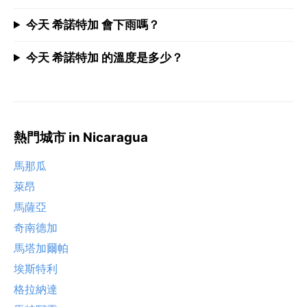
今天 希諾特加 會下雨嗎？
今天 希諾特加 的溫度是多少？
熱門城市 in Nicaragua
馬那瓜
萊昂
馬薩亞
奇南德加
馬塔加爾帕
埃斯特利
格拉納達