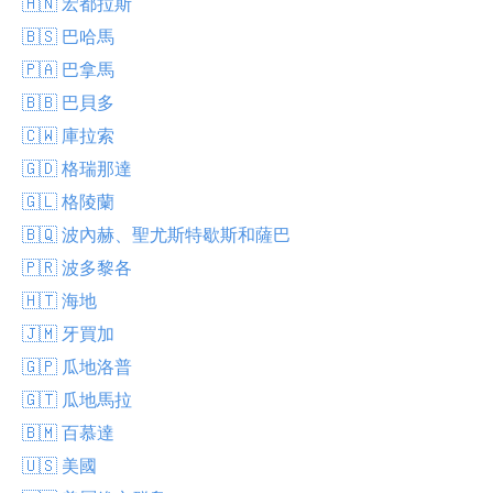
🇭🇳 宏都拉斯
🇧🇸 巴哈馬
🇵🇦 巴拿馬
🇧🇧 巴貝多
🇨🇼 庫拉索
🇬🇩 格瑞那達
🇬🇱 格陵蘭
🇧🇶 波內赫、聖尤斯特歇斯和薩巴
🇵🇷 波多黎各
🇭🇹 海地
🇯🇲 牙買加
🇬🇵 瓜地洛普
🇬🇹 瓜地馬拉
🇧🇲 百慕達
🇺🇸 美國