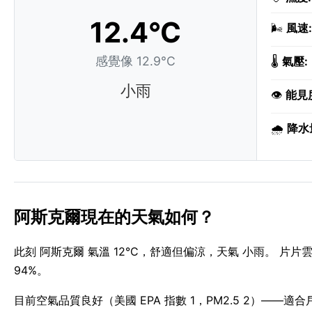
12.4°C
🌬️
風速:
感覺像 12.9°C
🌡️
氣壓:
小雨
👁️
能見
🌧️
降水
阿斯克爾現在的天氣如何？
此刻 阿斯克爾 氣溫 12°C，舒適但偏涼，天氣 小雨。 
94%。
目前空氣品質良好（美國 EPA 指數 1，PM2.5 2）——適合戶