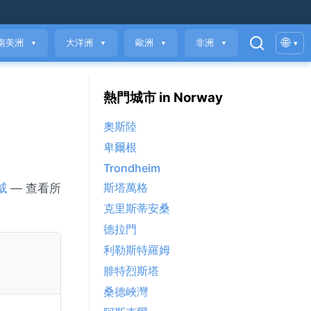
🌐
南美洲
大洋洲
歐洲
非洲
▾
▼
▼
▼
▼
熱門城市 in Norway
奧斯陸
卑爾根
Trondheim
斯塔萬格
威
— 查看所
克里斯蒂安桑
德拉門
利勒斯特羅姆
腓特烈斯塔
桑德峽灣