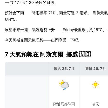
— 共 17 小時 20 分鐘的日照。
預計會下雨——降雨機率 71%，雨量可達 2 毫米。 目前天
約4°C。
展望未來一週，氣溫趨勢上升——Friday最溫暖，約26°C
今天阿斯克爾天氣理想——出門享受一下吧。
7 天氣預報在 阿斯克爾, 挪威 🇳🇴
週六 25. 7月
週日 26. 7月
附近局部降雨
晴天