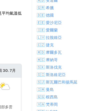
🇦🇩 安道爾
🇬🇷 希臘
常見平均氣溫低
🇩🇪 德國
🇪🇪 愛沙尼亞
🇮🇪 愛爾蘭
🇱🇻 拉脫維亞
🇨🇿 捷克
🇲🇩 摩爾多瓦
🇲🇨 摩納哥
🇸🇰 斯洛伐克
 30. 7月
週五 31. 7月
🇸🇮 斯洛維尼亞
🇸🇯 斯瓦爾巴和揚馬延
🇮🇲 曼島
🇬🇬 根西島
🇻🇦 梵蒂岡
局部多雲
晴天