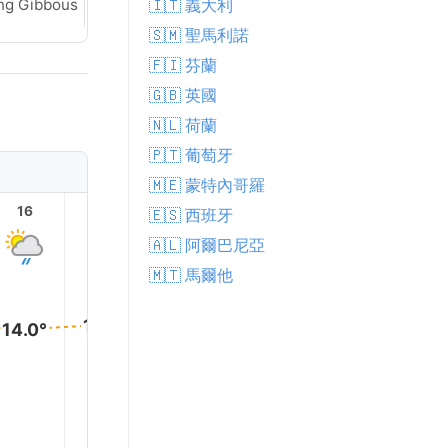
🇮🇹 義大利
ng Gibbous
Waning Gibbous
🇸🇲 聖馬利諾
🇫🇮 芬蘭
🇬🇧 英國
🇳🇱 荷蘭
🇵🇹 葡萄牙
🇲🇪 蒙特內哥羅
16
17
18
19
20
21
🇪🇸 西班牙
🇦🇱 阿爾巴尼亞
🇲🇹 馬爾他
15.0°
14.0°
14.0°
14.0°
14.0°
13.0°