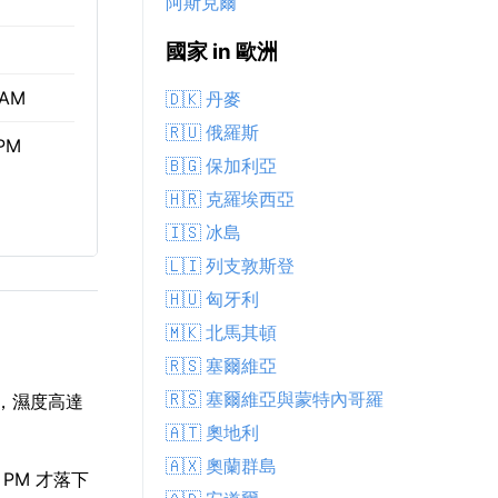
阿斯克爾
國家 in 歐洲
 AM
🇩🇰 丹麥
🇷🇺 俄羅斯
 PM
🇧🇬 保加利亞
🇭🇷 克羅埃西亞
🇮🇸 冰島
🇱🇮 列支敦斯登
🇭🇺 匈牙利
🇲🇰 北馬其頓
🇷🇸 塞爾維亞
🇷🇸 塞爾維亞與蒙特內哥羅
冷，濕度高達
🇦🇹 奧地利
🇦🇽 奧蘭群島
 PM 才落下