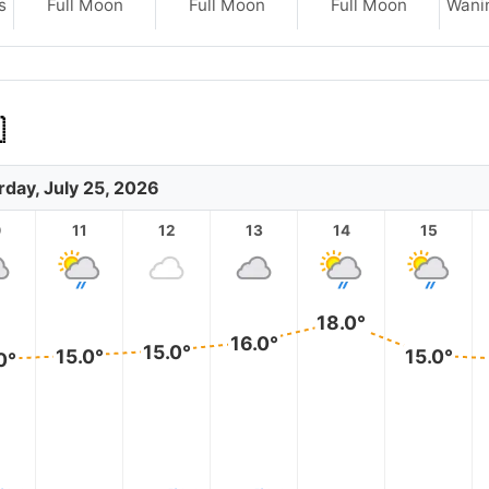
s
Full Moon
Full Moon
Full Moon
Wani

rday, July 25, 2026
0
11
12
13
14
15
18.0°
16.0°
15.0°
15.0°
15.0°
0°