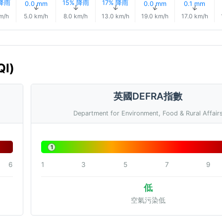
 降雨
15% 降雨
17% 降雨
0.0 mm
0.0 mm
0.1 mm
↑
↑
↑
↑
↑
↑
m/h
5.0 km/h
8.0 km/h
13.0 km/h
19.0 km/h
17.0 km/h
I)
英國DEFRA指數
Department for Environment, Food & Rural Affair
1
6
1
3
5
7
9
低
空氣污染低