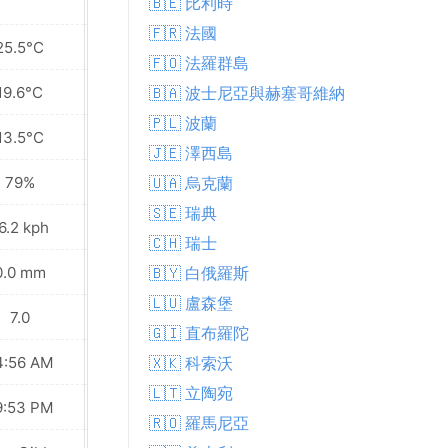
🇧🇪 比利時
🇫🇷 法國
25.5°C
26.5°C
🇫🇴 法羅群島
19.6°C
19.6°C
🇧🇦 波士尼亞與赫塞哥維納
🇵🇱 波蘭
13.5°C
12.6°C
🇯🇪 澤西島
79%
55%
🇺🇦 烏克蘭
🇸🇪 瑞典
6.2 kph
19.1 kph
🇨🇭 瑞士
0.0 mm
0.0 mm
🇧🇾 白俄羅斯
🇱🇺 盧森堡
7.0
7.0
🇬🇮 直布羅陀
4:56 AM
04:58 AM
🇽🇰 科索沃
🇱🇹 立陶宛
9:53 PM
09:50 PM
🇷🇴 羅馬尼亞