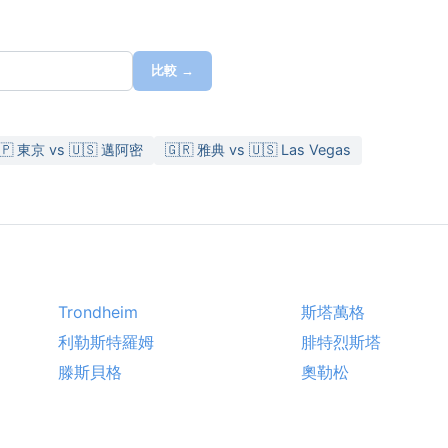
比較 →
🇵 東京 vs 🇺🇸 邁阿密
🇬🇷 雅典 vs 🇺🇸 Las Vegas
Trondheim
斯塔萬格
利勒斯特羅姆
腓特烈斯塔
滕斯貝格
奧勒松