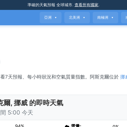
準確的天氣預報
全球城市
.
查看所有國家
.
亞洲
北美洲
南極洲
▼
▼
▼
查看7天預報、每小時狀況和空氣質量指數。阿斯克爾位於
挪
克爾, 挪威 的即時天氣
 5:00 今天
94%
☁️
雲量:
0%