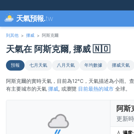
天氣預報.
tw
到其他
挪威
阿斯克爾
>
>
天氣在 阿斯克爾, 挪威 🇳🇴
預報
七月天氣
八月天氣
年均數據
挪威天氣
阿斯克爾的實時天氣，目前為12°C，天氣描述為小雨。
有主要城市的天氣
挪威
, 或瀏覽
目前最熱的城市
全球。
阿斯
更新時間
💧
濕度: