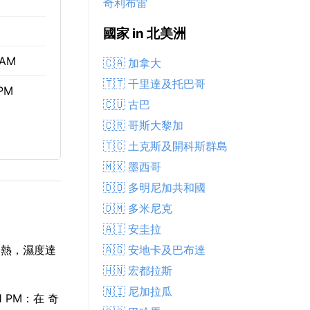
奇利布雷
國家 in 北美洲
 AM
🇨🇦 加拿大
🇹🇹 千里達及托巴哥
 PM
🇨🇺 古巴
🇨🇷 哥斯大黎加
🇹🇨 土克斯及開科斯群島
🇲🇽 墨西哥
🇩🇴 多明尼加共和國
🇩🇲 多米尼克
🇦🇮 安圭拉
🇦🇬 安地卡及巴布達
悶熱，濕度達
🇭🇳 宏都拉斯
🇳🇮 尼加拉瓜
 PM：在 奇