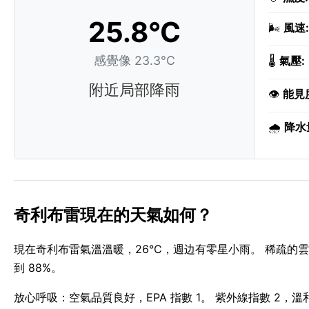
25.8°C
🌬️
風速:
感覺像 23.3°C
🌡️
氣壓:
附近局部降雨
👁️
能見
🌧️
降水
奇利布雷現在的天氣如何？
現在奇利布雷氣溫溫暖，26°C，週边有零星小雨。 稀疏的雲
到 88%。
放心呼吸：空氣品質良好，EPA 指數 1。 紫外線指數 2，溫和 