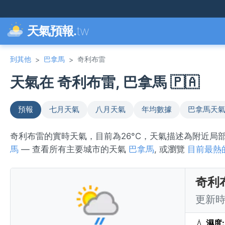
天氣預報.
tw
到其他
巴拿馬
奇利布雷
>
>
天氣在 奇利布雷, 巴拿馬 🇵🇦
預報
七月天氣
八月天氣
年均數據
巴拿馬天
奇利布雷的實時天氣，目前為26°C，天氣描述為附近
馬
— 查看所有主要城市的天氣
巴拿馬
, 或瀏覽
目前最熱
奇利
更新時間
💧
濕度: