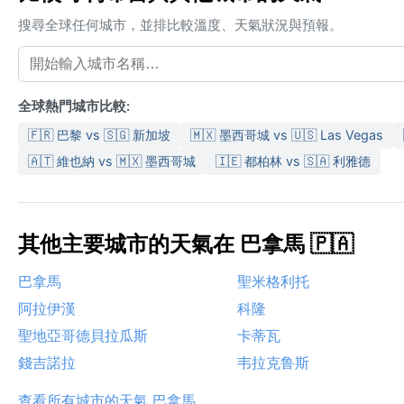
搜尋全球任何城市，並排比較溫度、天氣狀況與預報。
全球熱門城市比較:
🇫🇷 巴黎 vs 🇸🇬 新加坡
🇲🇽 墨西哥城 vs 🇺🇸 Las Vegas
🇦🇹 維也納 vs 🇲🇽 墨西哥城
🇮🇪 都柏林 vs 🇸🇦 利雅德
其他主要城市的天氣在 巴拿馬 🇵🇦
巴拿馬
聖米格利托
阿拉伊漢
科隆
聖地亞哥德貝拉瓜斯
卡蒂瓦
錢吉諾拉
韦拉克鲁斯
查看所有城市的天氣 巴拿馬