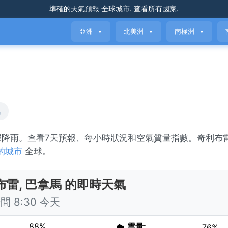
準確的天氣預報
全球城市
.
查看所有國家
.
亞洲
北美洲
南極洲
▼
▼
▼
氣
局部降雨。查看7天預報、每小時狀況和空氣質量指數。奇利布
的城市
全球。
布雷, 巴拿馬 的即時天氣
 8:30 今天
88%
☁️
雲量:
76%