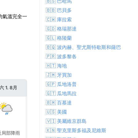
🇧🇸 巴哈馬
🇧🇧 巴貝多
平均氣溫完全一
🇨🇼 庫拉索
🇬🇩 格瑞那達
🇬🇱 格陵蘭
🇧🇶 波內赫、聖尤斯特歇斯和薩巴
🇵🇷 波多黎各
🇭🇹 海地
🇯🇲 牙買加
🇬🇵 瓜地洛普
六 1. 8月
週日 2. 8月
🇬🇹 瓜地馬拉
🇧🇲 百慕達
🇺🇸 美國
🇻🇮 美屬維京群島
🇰🇳 聖克里斯多福及尼維斯
近局部降雨
局部多雲