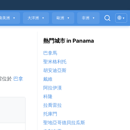
🌐
南美洲
大洋洲
歐洲
非洲
▾
▼
▼
▼
▼
熱門城市 in Panama
巴拿馬
聖米格利托
胡安迪亞斯
雷位於
巴拿
戴維
阿拉伊漢
科隆
拉喬雷拉
托庫門
聖地亞哥德貝拉瓜斯