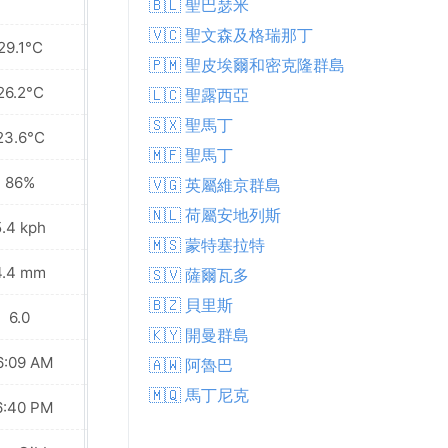
🇧🇱 聖巴瑟米
🇻🇨 聖文森及格瑞那丁
29.1°C
30.5°C
🇵🇲 聖皮埃爾和密克隆群島
26.2°C
26.3°C
🇱🇨 聖露西亞
🇸🇽 聖馬丁
23.6°C
23.7°C
🇲🇫 聖馬丁
86%
85%
🇻🇬 英屬維京群島
🇳🇱 荷屬安地列斯
5.4 kph
10.1 kph
🇲🇸 蒙特塞拉特
4.4 mm
3.6 mm
🇸🇻 薩爾瓦多
🇧🇿 貝里斯
6.0
7.0
🇰🇾 開曼群島
6:09 AM
06:09 AM
🇦🇼 阿魯巴
🇲🇶 馬丁尼克
6:40 PM
06:40 PM