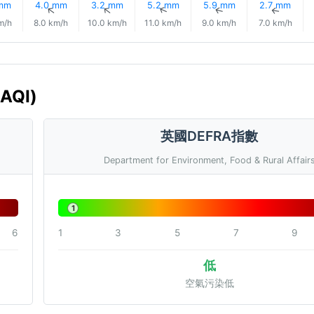
 mm
4.0 mm
3.2 mm
5.2 mm
5.9 mm
2.7 mm
↑
↑
↑
↑
↑
↑
m/h
8.0 km/h
10.0 km/h
11.0 km/h
9.0 km/h
7.0 km/h
AQI)
英國DEFRA指數
Department for Environment, Food & Rural Affair
1
6
1
3
5
7
9
低
空氣污染低