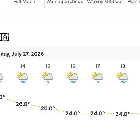
Full Moon
Waning Gibbous
Waning Gibbous
Wani
🇦
day, July 27, 2026
3
14
15
16
17
18
0°
26.0°
26.0°
24.0°
24.0°
24.0°