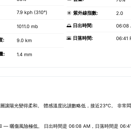
7.9 kph (310°)
☀️
紫外線指數:
2.0
🌅
日出時間:
06:08
1011.0 mb
🌇
日落時間:
06:41
度:
9.0 km
量:
1.4 mm
層讓陽光變得柔和。 體感溫度比讀數略低，接近23°C。 非常
— 曬傷風險極低。 日出時間是 06:08 AM，日落時間是 06:41