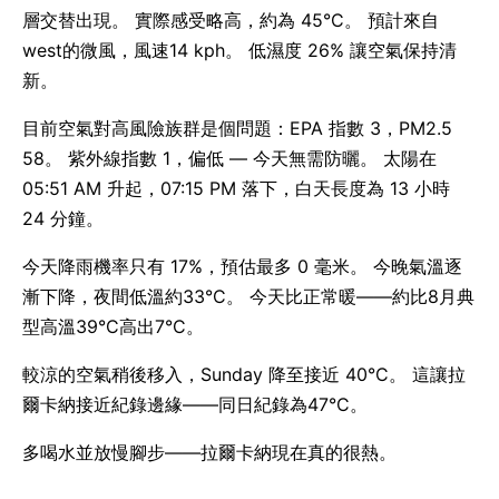
層交替出現。 實際感受略高，約為 45°C。 預計來自
west的微風，風速14 kph。 低濕度 26% 讓空氣保持清
新。
目前空氣對高風險族群是個問題：EPA 指數 3，PM2.5
58。 紫外線指數 1，偏低 — 今天無需防曬。 太陽在
05:51 AM 升起，07:15 PM 落下，白天長度為 13 小時
24 分鐘。
今天降雨機率只有 17%，預估最多 0 毫米。 今晚氣溫逐
漸下降，夜間低溫約33°C。 今天比正常暖——約比8月典
型高溫39°C高出7°C。
較涼的空氣稍後移入，Sunday 降至接近 40°C。 這讓拉
爾卡納接近紀錄邊緣——同日紀錄為47°C。
多喝水並放慢腳步——拉爾卡納現在真的很熱。