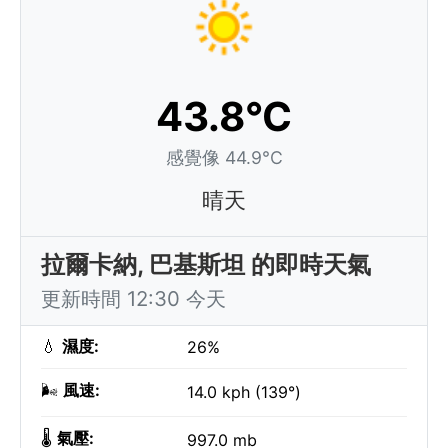
43.8°C
感覺像 44.9°C
晴天
拉爾卡納, 巴基斯坦 的即時天氣
更新時間 12:30 今天
💧
濕度:
26%
🌬️
風速:
14.0 kph (139°)
🌡️
氣壓:
997.0 mb