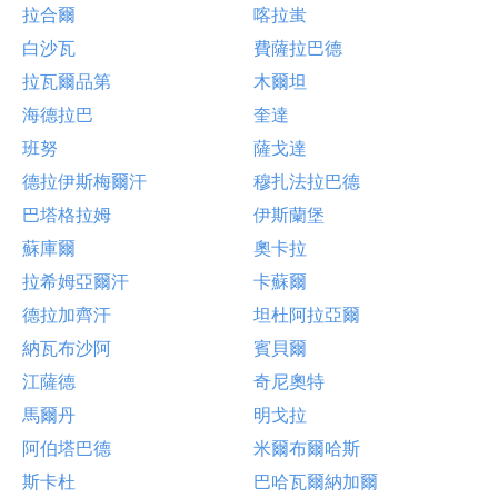
拉合爾
喀拉蚩
白沙瓦
費薩拉巴德
拉瓦爾品第
木爾坦
海德拉巴
奎達
班努
薩戈達
德拉伊斯梅爾汗
穆扎法拉巴德
巴塔格拉姆
伊斯蘭堡
蘇庫爾
奧卡拉
拉希姆亞爾汗
卡蘇爾
德拉加齊汗
坦杜阿拉亞爾
納瓦布沙阿
賓貝爾
江薩德
奇尼奧特
馬爾丹
明戈拉
阿伯塔巴德
米爾布爾哈斯
斯卡杜
巴哈瓦爾納加爾