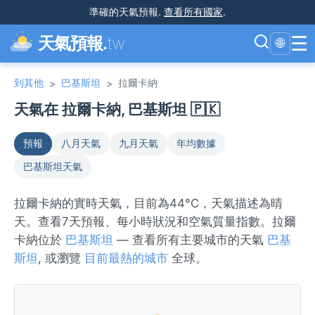
準確的天氣預報
.
查看所有國家
.
☰
天氣預報.
tw
🌐
到其他
巴基斯坦
拉爾卡納
>
>
天氣在 拉爾卡納, 巴基斯坦 🇵🇰
預報
八月天氣
九月天氣
年均數據
巴基斯坦天氣
拉爾卡納的實時天氣，目前為44°C，天氣描述為晴
天。查看7天預報、每小時狀況和空氣質量指數。拉爾
卡納位於
巴基斯坦
— 查看所有主要城市的天氣
巴基
斯坦
, 或瀏覽
目前最熱的城市
全球。