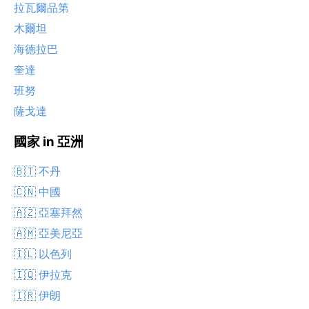
拉瓦爾品第
木爾坦
海德拉巴
奎達
班努
薩戈達
國家 in 亞洲
🇧🇹 不丹
🇨🇳 中國
🇦🇿 亞塞拜然
🇦🇲 亞美尼亞
🇮🇱 以色列
🇮🇶 伊拉克
🇮🇷 伊朗