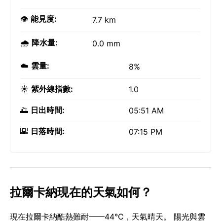
👁️
能見度:
7.7 km
🌧️
降水量:
0.0 mm
☁️
雲量:
8%
☀️
紫外線指數:
1.0
🌅
日出時間:
05:51 AM
🌇
日落時間:
07:15 PM
拉爾卡納現在的天氣如何？
現在拉爾卡納酷熱難耐——44°C，天氣晴天。 陽光與雲