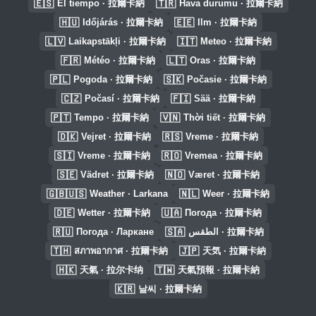
🇪🇸
🇹🇷
El tiempo · 拉爾卡納
Hava durumu · 拉爾卡納
🇭🇺
🇪🇪
Időjárás · 拉爾卡納
Ilm · 拉爾卡納
🇱🇻
🇮🇹
Laikapstākļi · 拉爾卡納
Meteo · 拉爾卡納
🇫🇷
🇱🇹
Météo · 拉爾卡納
Oras · 拉爾卡納
🇵🇱
🇸🇰
Pogoda · 拉爾卡納
Počasie · 拉爾卡納
🇨🇿
🇫🇮
Počasí · 拉爾卡納
Sää · 拉爾卡納
🇵🇹
🇻🇳
Tempo · 拉爾卡納
Thời tiết · 拉爾卡納
🇩🇰
🇷🇸
Vejret · 拉爾卡納
Vreme · 拉爾卡納
🇸🇮
🇷🇴
Vreme · 拉爾卡納
Vremea · 拉爾卡納
🇸🇪
🇳🇴
Vädret · 拉爾卡納
Været · 拉爾卡納
🇬🇧🇺🇸
🇳🇱
Weather · Larkana
Weer · 拉爾卡納
🇩🇪
🇺🇦
Wetter · 拉爾卡納
Погода · 拉爾卡納
🇷🇺
🇸🇦
Погода · Ларкане
الطقس · 拉爾卡納
🇹🇭
🇯🇵
สภาพอากาศ · 拉爾卡納
天気 · 拉爾卡納
🇭🇰
🇹🇼
天氣 · 拉尔卡纳
天氣預報 · 拉爾卡納
🇰🇷
날씨 · 拉爾卡納