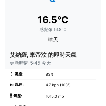
16.5°C
感覺像 16.8°C
晴天
艾納羅, 東帝汶 的即時天氣
更新時間 5:45 今天
💧
濕度:
83%
🌬️
風速:
4.7 kph (103°)
🌡️
氣壓:
1015.0 mb