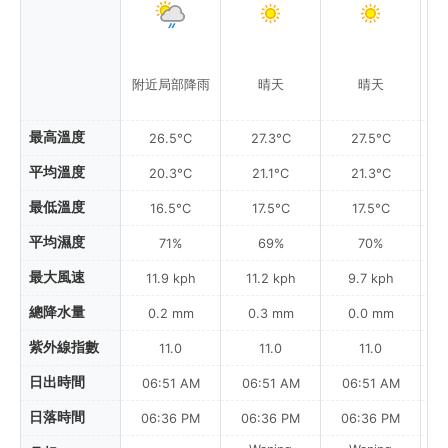
附近局部降雨
晴天
晴天
最高溫度
26.5°C
27.3°C
27.5°C
平均溫度
20.3°C
21.1°C
21.3°C
最低溫度
16.5°C
17.5°C
17.5°C
平均濕度
71%
69%
70%
最大風速
11.9 kph
11.2 kph
9.7 kph
總降水量
0.2 mm
0.3 mm
0.0 mm
紫外線指數
11.0
11.0
11.0
日出時間
06:51 AM
06:51 AM
06:51 AM
0
日落時間
06:36 PM
06:36 PM
06:36 PM