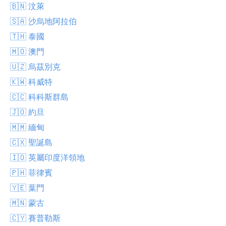
🇧🇳 汶萊
🇸🇦 沙烏地阿拉伯
🇹🇭 泰國
🇲🇴 澳門
🇺🇿 烏茲別克
🇰🇼 科威特
🇨🇨 科科斯群島
🇯🇴 約旦
🇲🇲 緬甸
🇨🇽 聖誕島
🇮🇴 英屬印度洋領地
🇵🇭 菲律賓
🇾🇪 葉門
🇲🇳 蒙古
🇨🇾 賽普勒斯