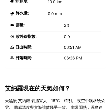
👁️
能見度:
10.0 km
🌧️
降水量:
0.0 mm
☁️
雲量:
2%
☀️
紫外線指數:
0.0
🌅
日出時間:
06:51 AM
🌇
日落時間:
06:36 PM
艾納羅現在的天氣如何？
天黑後 艾納羅 氣溫宜人，16°C，晴朗。 夜空中飄著幾朵
雲。 體感溫度與實際讀數幾乎一致。 非常悶熱，濕度達