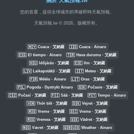
關於 天氣預報.tw
您的首選，提供全球城市的準確即時天氣預報。
天氣預報.tw © 2026。版權所有。
🇲🇾
🇮🇩
Cuaca · 艾納羅
Cuaca · Ainaro
🇪🇸
🇹🇷
El tiempo · Ainaro
Hava durumu · 艾納羅
🇭🇺
🇪🇪
Időjárás · 艾納羅
Ilm · 艾納羅
🇱🇻
🇮🇹
Laikapstākļi · 艾納羅
Meteo · 艾納羅
🇫🇷
🇱🇹
Météo · Ainaro
Oras · 艾納羅
🇵🇱
🇸🇰
Pogoda · Dystrykt Ainaro
Počasie · 艾納羅
🇨🇿
🇫🇮
🇵🇹
Počasí · 艾納羅
Sää · 艾納羅
Tempo · Ainaro
🇻🇳
🇩🇰
Thời tiết · 艾納羅
Vejret · 艾納羅
🇷🇸
🇸🇮
Vreme · 艾納羅
Vreme · 艾納羅
🇷🇴
🇸🇪
Vremea · 艾納羅
Vädret · 艾納羅
🇳🇴
🇬🇧🇺🇸
Været · 艾納羅
Weather · Ainaro