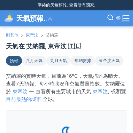
準確的天氣預報
.
查看所有國家
.
☰
天氣預報.
tw
🌐
到其他
東帝汶
艾納羅
>
>
天氣在 艾納羅, 東帝汶 🇹🇱
預報
八月天氣
九月天氣
年均數據
東帝汶天氣
艾納羅的實時天氣，目前為16°C，天氣描述為晴天。
查看7天預報、每小時狀況和空氣質量指數。艾納羅位
於
東帝汶
— 查看所有主要城市的天氣
東帝汶
, 或瀏覽
目前最熱的城市
全球。