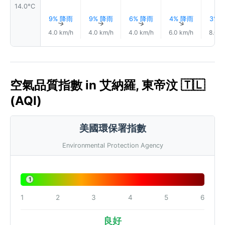
14.0°C
9% 降雨
9% 降雨
6% 降雨
4% 降雨
3% 
↑
↑
↑
↑
4.0 km/h
4.0 km/h
4.0 km/h
6.0 km/h
8.0 k
空氣品質指數 in 艾納羅, 東帝汶 🇹🇱
(AQI)
美國環保署指數
Environmental Protection Agency
1
1
2
3
4
5
6
良好