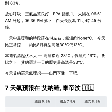
到 83%。
放心呼吸：空氣品質良好，EPA 指數 1。 太陽在 06:51
AM 升起，06:36 PM 落下，白天長度為 11 小時 45 分
鐘。
一天中最暖和的時段落在14左右，氣溫約None°C。 今天
比正常涼——約比8月典型高溫30°C低13°C。
本週氣溫起伏不大 — 高溫接近 28°C，低溫約 16°C。 對
比之下，艾納羅這一天的歷史最高溫是33°C。
今天艾納羅天氣理想——出門享受一下吧。
7 天氣預報在 艾納羅, 東帝汶 🇹🇱
週四 6. 8月
週五 7. 8月
週六 8. 8月
週