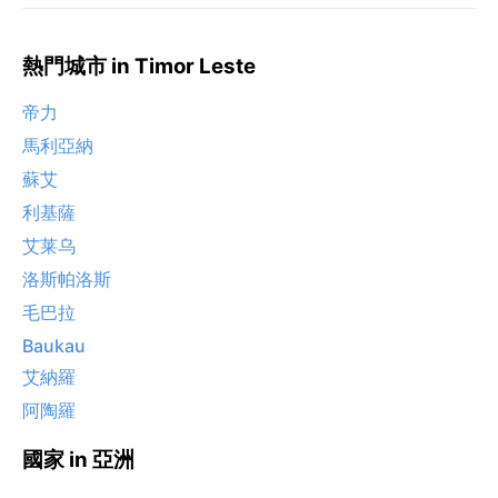
熱門城市 in Timor Leste
帝力
馬利亞納
蘇艾
利基薩
艾莱乌
洛斯帕洛斯
毛巴拉
Baukau
艾納羅
阿陶羅
國家 in 亞洲