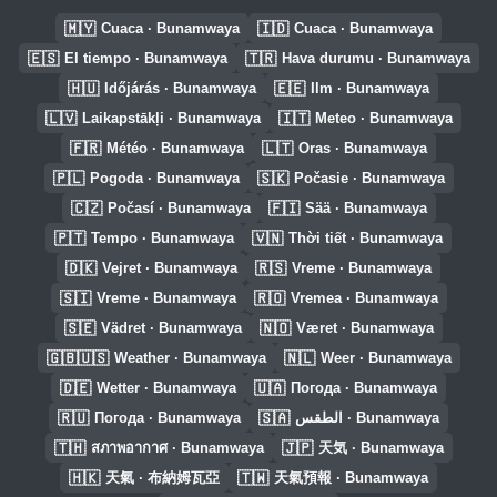
🇲🇾
🇮🇩
Cuaca · Bunamwaya
Cuaca · Bunamwaya
🇪🇸
🇹🇷
El tiempo · Bunamwaya
Hava durumu · Bunamwaya
🇭🇺
🇪🇪
Időjárás · Bunamwaya
Ilm · Bunamwaya
🇱🇻
🇮🇹
Laikapstākļi · Bunamwaya
Meteo · Bunamwaya
🇫🇷
🇱🇹
Météo · Bunamwaya
Oras · Bunamwaya
🇵🇱
🇸🇰
Pogoda · Bunamwaya
Počasie · Bunamwaya
🇨🇿
🇫🇮
Počasí · Bunamwaya
Sää · Bunamwaya
🇵🇹
🇻🇳
Tempo · Bunamwaya
Thời tiết · Bunamwaya
🇩🇰
🇷🇸
Vejret · Bunamwaya
Vreme · Bunamwaya
🇸🇮
🇷🇴
Vreme · Bunamwaya
Vremea · Bunamwaya
🇸🇪
🇳🇴
Vädret · Bunamwaya
Været · Bunamwaya
🇬🇧🇺🇸
🇳🇱
Weather · Bunamwaya
Weer · Bunamwaya
🇩🇪
🇺🇦
Wetter · Bunamwaya
Погода · Bunamwaya
🇷🇺
🇸🇦
Погода · Bunamwaya
الطقس · Bunamwaya
🇹🇭
🇯🇵
สภาพอากาศ · Bunamwaya
天気 · Bunamwaya
🇭🇰
🇹🇼
天氣 · 布納姆瓦亞
天氣預報 · Bunamwaya