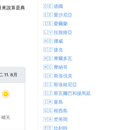
🇩🇪 德國
8月來說算是典
🇪🇪 愛沙尼亞
🇮🇪 愛爾蘭
🇱🇻 拉脫維亞
🇳🇴 挪威
🇨🇿 捷克
🇲🇩 摩爾多瓦
🇲🇨 摩納哥
 11. 8月
週三 12. 8月
🇸🇰 斯洛伐克
🇸🇮 斯洛維尼亞
🇸🇯 斯瓦爾巴和揚馬延
🇮🇲 曼島
🇬🇬 根西島
晴天
晴天
🇻🇦 梵蒂岡
🇧🇪 比利時