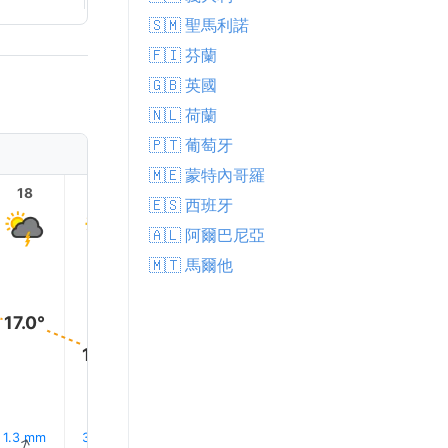
🇸🇲 聖馬利諾
🇫🇮 芬蘭
🇬🇧 英國
🇳🇱 荷蘭
🇵🇹 葡萄牙
🇲🇪 蒙特內哥羅
18
19
20
21
22
23
🇪🇸 西班牙
🇦🇱 阿爾巴尼亞
🇲🇹 馬爾他
17.0°
14.0°
14.0°
12.0°
11.0°
10.0°
17% 降
1.3 mm
3.6 mm
1.4 mm
0.0 mm
0.1 mm
↑
↑
↑
↑
↑
↑