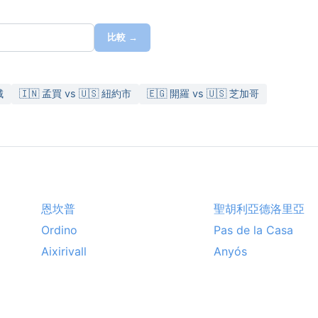
比較 →
城
🇮🇳 孟買 vs 🇺🇸 紐約市
🇪🇬 開羅 vs 🇺🇸 芝加哥
恩坎普
聖胡利亞德洛里亞
Ordino
Pas de la Casa
Aixirivall
Anyós