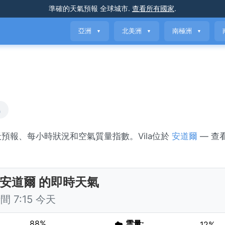
準確的天氣預報
全球城市
.
查看所有國家
.
亞洲
北美洲
南極洲
▼
▼
▼
氣
7天預報、每小時狀況和空氣質量指數。Vila位於
安道爾
— 查
a, 安道爾 的即時天氣
 7:15 今天
88%
☁️
雲量:
12%