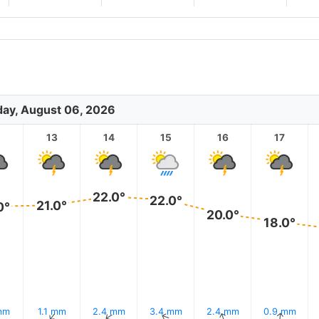
ay, August 06, 2026
2
13
14
15
16
17
22.0°
22.0°
21.0°
0°
20.0°
18.0°
mm
1.1 mm
2.4 mm
3.4 mm
2.4 mm
0.9 mm
↑
↑
↑
↑
↑
↑