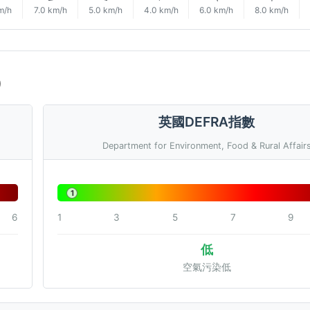
m/h
7.0 km/h
5.0 km/h
4.0 km/h
6.0 km/h
8.0 km/h
)
英國DEFRA指數
Department for Environment, Food & Rural Affair
1
6
1
3
5
7
9
低
空氣污染低