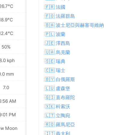
26.7°C
28.0°C
🇫🇷 法國
🇫🇴 法羅群島
18.9°C
19.9°C
🇧🇦 波士尼亞與赫塞哥維納
12.4°C
13.8°C
🇵🇱 波蘭
🇯🇪 澤西島
50%
48%
🇺🇦 烏克蘭
8.0 kph
13.7 kph
🇸🇪 瑞典
🇨🇭 瑞士
0.0 mm
0.0 mm
🇧🇾 白俄羅斯
7.0
7.0
🇱🇺 盧森堡
🇬🇮 直布羅陀
6:56 AM
06:57 AM
🇽🇰 科索沃
9:01 PM
09:00 PM
🇱🇹 立陶宛
🇷🇴 羅馬尼亞
ew Moon
New Moon
🇮🇹 義大利