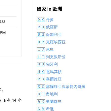
國家 in 歐洲
🇩🇰 丹麥
 AM
🇷🇺 俄羅斯
 PM
🇧🇬 保加利亞
🇭🇷 克羅埃西亞
🇮🇸 冰島
🇱🇮 列支敦斯登
🇭🇺 匈牙利
🇲🇰 北馬其頓
🇷🇸 塞爾維亞
🇷🇸 塞爾維亞與蒙特內哥羅
%。
🇦🇹 奧地利
a 有 14 小
🇦🇽 奧蘭群島
🇬🇷 希臘