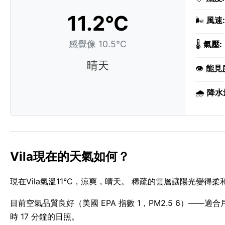
11.2°C
🌬️
風速:
感覺像 10.5°C
🌡️
氣壓:
晴天
👁️
能見
🌧️
降水
Vila現在的天氣如何？
現在Vila氣溫11°C，涼爽，晴天。 稀疏的雲層讓陽光變得
目前空氣品質良好（美國 EPA 指數 1，PM2.5 6）——適合戶外運
時 17 分鐘的日照。