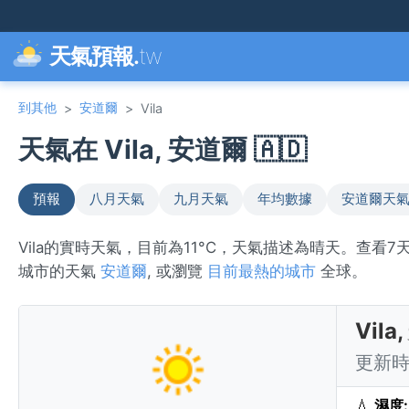
天氣預報.
tw
到其他
安道爾
>
>
Vila
天氣在 Vila, 安道爾 🇦🇩
預報
八月天氣
九月天氣
年均數據
安道爾天
Vila的實時天氣，目前為11°C，天氣描述為晴天。查看
城市的天氣
安道爾
, 或瀏覽
目前最熱的城市
全球。
Vil
更新時間
💧
濕度: