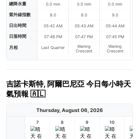
總降水量
0.0 mm
0.0 mm
0.0 mm
紫外線指數
8.0
8.0
9.0
日出時間
05:42 AM
05:43 AM
05:44 AM
0
日落時間
07:48 PM
07:47 PM
07:45 PM
Waning
Waning
月相
Last Quarter
Crescent
Crescent
吉諾卡斯特, 阿爾巴尼亞 今日每小時天
氣預報 🇦🇱
Thursday, August 06, 2026
7
8
9
10
11