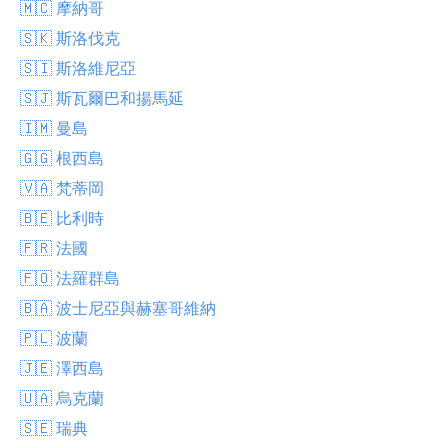
🇲🇨 摩納哥
🇸🇰 斯洛伐克
🇸🇮 斯洛維尼亞
🇸🇯 斯瓦爾巴和揚馬延
🇮🇲 曼島
🇬🇬 根西島
🇻🇦 梵蒂岡
🇧🇪 比利時
🇫🇷 法國
🇫🇴 法羅群島
🇧🇦 波士尼亞與赫塞哥維納
🇵🇱 波蘭
🇯🇪 澤西島
🇺🇦 烏克蘭
🇸🇪 瑞典