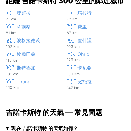
距離 吉諾卡斯特 300 公里的鄰近城市
🇦🇱 發羅拉
🇦🇱 培拉特
71 km
72 km
🇦🇱 科爾察
🇦🇱 費里
81 km
87 km
🇦🇱 波格拉德茨
🇦🇱 盧什涅
102 km
103 km
🇦🇱 埃爾巴桑
🇲🇰 Ohrid
129 km
115 km
🇲🇰 斯特魯加
🇦🇱 卡瓦亞
131 km
133 km
🇦🇱 Tirana
🇲🇰 比托拉
142 km
147 km
吉諾卡斯特 的天氣 — 常見問題
現在 吉諾卡斯特 的天氣如何？