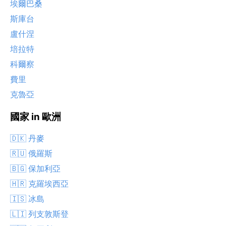
埃爾巴桑
斯庫台
盧什涅
培拉特
科爾察
費里
克魯亞
國家 in 歐洲
🇩🇰 丹麥
🇷🇺 俄羅斯
🇧🇬 保加利亞
🇭🇷 克羅埃西亞
🇮🇸 冰島
🇱🇮 列支敦斯登