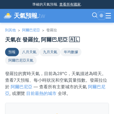
準確的天氣預報
.
查看所有國家
.
☰
天氣預報.
tw
🌐
到其他
阿爾巴尼亞
發羅拉
>
>
天氣在 發羅拉, 阿爾巴尼亞 🇦🇱
預報
八月天氣
九月天氣
年均數據
阿爾巴尼亞天氣
發羅拉的實時天氣，目前為28°C，天氣描述為晴天。
查看7天預報、每小時狀況和空氣質量指數。發羅拉位
於
阿爾巴尼亞
— 查看所有主要城市的天氣
阿爾巴尼
亞
, 或瀏覽
目前最熱的城市
全球。