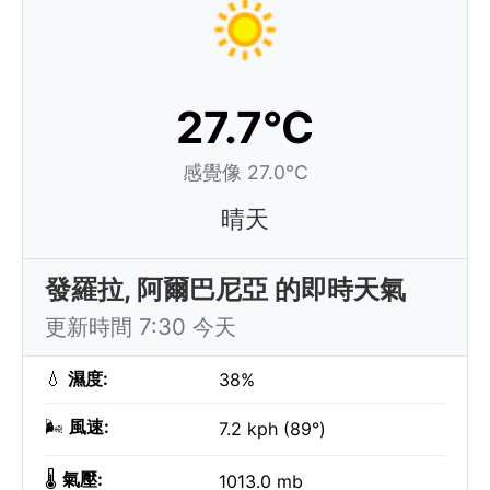
27.7°C
感覺像 27.0°C
晴天
發羅拉, 阿爾巴尼亞 的即時天氣
更新時間 7:30 今天
💧
濕度:
38%
🌬️
風速:
7.2 kph (89°)
🌡️
氣壓:
1013.0 mb