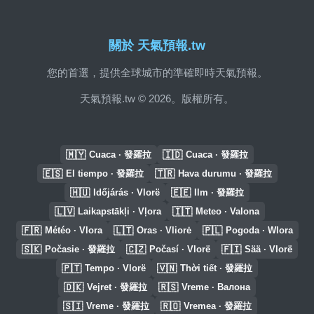
關於 天氣預報.tw
您的首選，提供全球城市的準確即時天氣預報。
天氣預報.tw © 2026。版權所有。
🇲🇾
🇮🇩
Cuaca · 發羅拉
Cuaca · 發羅拉
🇪🇸
🇹🇷
El tiempo · 發羅拉
Hava durumu · 發羅拉
🇭🇺
🇪🇪
Időjárás · Vlorë
Ilm · 發羅拉
🇱🇻
🇮🇹
Laikapstākļi · Vļora
Meteo · Valona
🇫🇷
🇱🇹
🇵🇱
Météo · Vlora
Oras · Vliorė
Pogoda · Wlora
🇸🇰
🇨🇿
🇫🇮
Počasie · 發羅拉
Počasí · Vlorë
Sää · Vlorë
🇵🇹
🇻🇳
Tempo · Vlorë
Thời tiết · 發羅拉
🇩🇰
🇷🇸
Vejret · 發羅拉
Vreme · Валона
🇸🇮
🇷🇴
Vreme · 發羅拉
Vremea · 發羅拉