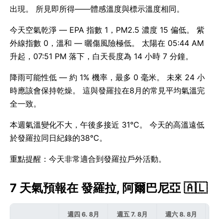
出現。 所見即所得——體感溫度與標示溫度相同。
今天空氣乾淨 — EPA 指數 1，PM2.5 濃度 15 偏低。 紫
外線指數 0，溫和 — 曬傷風險極低。 太陽在 05:44 AM
升起，07:51 PM 落下，白天長度為 14 小時 7 分鐘。
降雨可能性低 — 約 1% 機率，最多 0 毫米。 未來 24 小
時應該會保持乾燥。 這與發羅拉在8月的常見平均氣溫完
全一致。
本週氣溫變化不大，午後多接近 31°C。 今天的高溫遠低
於發羅拉同日紀錄的38°C。
重點提醒：今天非常適合到發羅拉戶外活動。
7 天氣預報在 發羅拉, 阿爾巴尼亞 🇦🇱
週四 6. 8月
週五 7. 8月
週六 8. 8月
週