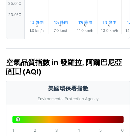
25.0°C
23.0°C
1% 降雨
1% 降雨
1% 降雨
1% 降雨
1% 
↑
↑
↑
↑
1.0 km/h
7.0 km/h
11.0 km/h
13.0 km/h
14.0 
空氣品質指數 in 發羅拉, 阿爾巴尼亞
🇦🇱 (AQI)
美國環保署指數
Environmental Protection Agency
1
1
2
3
4
5
6