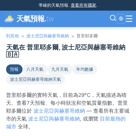
準確的天氣預報
.
查看所有國家
.
☰
天氣預報.
tw
🌐
到其他
波士尼亞與赫塞哥維納
普里耶多爾
>
>
天氣在 普里耶多爾, 波士尼亞與赫塞哥維納
🇧🇦
預報
八月天氣
九月天氣
年均數據
波士尼亞與赫塞哥維納天氣
普里耶多爾的實時天氣，目前為29°C，天氣描述為晴
天。查看7天預報、每小時狀況和空氣質量指數。普里
耶多爾位於
波士尼亞與赫塞哥維納
— 查看所有主要城
市的天氣
波士尼亞與赫塞哥維納
, 或瀏覽
目前最熱的
城市
全球。