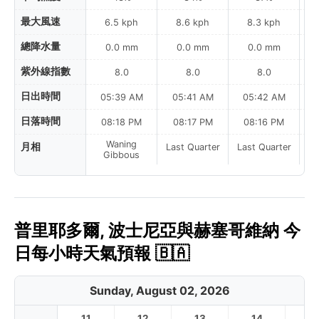
最大風速
6.5 kph
8.6 kph
8.3 kph
總降水量
0.0 mm
0.0 mm
0.0 mm
紫外線指數
8.0
8.0
8.0
日出時間
05:39 AM
05:41 AM
05:42 AM
0
日落時間
08:18 PM
08:17 PM
08:16 PM
Waning
月相
Last Quarter
Last Quarter
La
Gibbous
普里耶多爾, 波士尼亞與赫塞哥維納 今
日每小時天氣預報 🇧🇦
Sunday, August 02, 2026
11
12
13
14
1