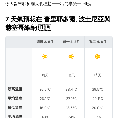
今天普里耶多爾天氣理想——出門享受一下吧。
7 天氣預報在 普里耶多爾, 波士尼亞與
赫塞哥維納 🇧🇦
週日 2. 8月
週一 3. 8月
週二 4. 8月
週
晴天
晴天
晴天
最高溫度
36.5°C
38.4°C
39.5°C
平均溫度
26.1°C
27.9°C
29.1°C
最低溫度
16.9°C
18.5°C
20.0°C
平均濕度
43%
34%
37%