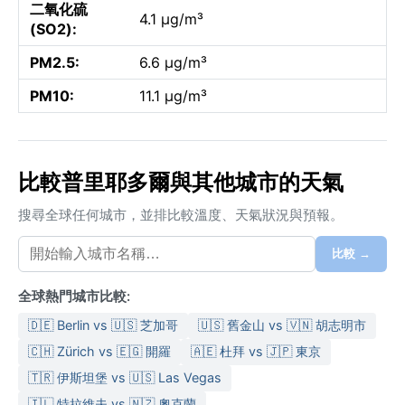
二氧化硫
4.1 µg/m³
(SO2):
PM2.5:
6.6 µg/m³
PM10:
11.1 µg/m³
比較普里耶多爾與其他城市的天氣
搜尋全球任何城市，並排比較溫度、天氣狀況與預報。
比較 →
全球熱門城市比較:
🇩🇪 Berlin vs 🇺🇸 芝加哥
🇺🇸 舊金山 vs 🇻🇳 胡志明市
🇨🇭 Zürich vs 🇪🇬 開羅
🇦🇪 杜拜 vs 🇯🇵 東京
🇹🇷 伊斯坦堡 vs 🇺🇸 Las Vegas
🇮🇱 特拉維夫 vs 🇳🇿 奧克蘭