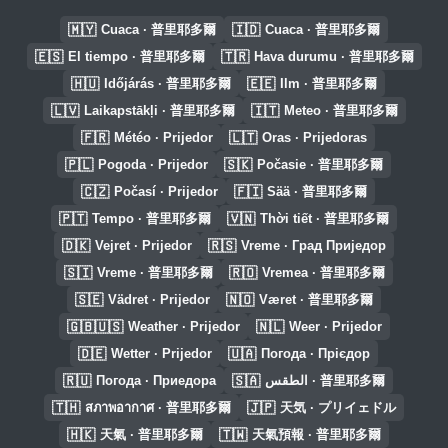
🇲🇾
🇮🇩
Cuaca · 普里耶多爾
Cuaca · 普里耶多爾
🇪🇸
🇹🇷
El tiempo · 普里耶多爾
Hava durumu · 普里耶多爾
🇭🇺
🇪🇪
Időjárás · 普里耶多爾
Ilm · 普里耶多爾
🇱🇻
🇮🇹
Laikapstākļi · 普里耶多爾
Meteo · 普里耶多爾
🇫🇷
🇱🇹
Météo · Prijedor
Oras · Prijedoras
🇵🇱
🇸🇰
Pogoda · Prijedor
Počasie · 普里耶多爾
🇨🇿
🇫🇮
Počasí · Prijedor
Sää · 普里耶多爾
🇵🇹
🇻🇳
Tempo · 普里耶多爾
Thời tiết · 普里耶多爾
🇩🇰
🇷🇸
Vejret · Prijedor
Vreme · Град Приједор
🇸🇮
🇷🇴
Vreme · 普里耶多爾
Vremea · 普里耶多爾
🇸🇪
🇳🇴
Vädret · Prijedor
Været · 普里耶多爾
🇬🇧🇺🇸
🇳🇱
Weather · Prijedor
Weer · Prijedor
🇩🇪
🇺🇦
Wetter · Prijedor
Погода · Прієдор
🇷🇺
🇸🇦
Погода · Приедора
الطقس · 普里耶多爾
🇹🇭
🇯🇵
สภาพอากาศ · 普里耶多爾
天気 · プリイェドル
🇭🇰
🇹🇼
天氣 · 普里耶多爾
天氣預報 · 普里耶多爾