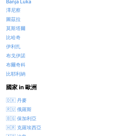
Banja Luka
澤尼察
圖茲拉
莫斯塔爾
比哈奇
伊利扎
布戈伊諾
布爾奇科
比耶利納
國家 in 歐洲
🇩🇰 丹麥
🇷🇺 俄羅斯
🇧🇬 保加利亞
🇭🇷 克羅埃西亞