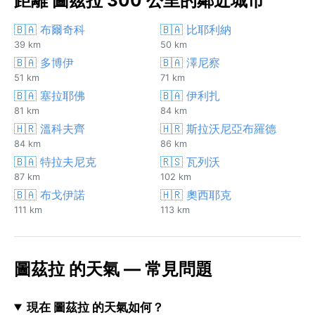
距離 圖茲拉 300 公里的鄰近城市
🇧🇦 布爾奇科
🇧🇦 比耶利納
39 km
50 km
🇧🇦 多博伊
🇧🇦 澤尼察
51 km
71 km
🇧🇦 塞拉耶佛
🇧🇦 伊利扎
81 km
84 km
🇭🇷 溫科夫齊
🇭🇷 斯拉沃尼亞布羅德
84 km
86 km
🇧🇦 特拉夫尼克
🇷🇸 瓦列沃
87 km
102 km
🇧🇦 布戈伊諾
🇭🇷 奧西耶克
111 km
113 km
圖茲拉 的天氣 — 常見問題
現在 圖茲拉 的天氣如何？