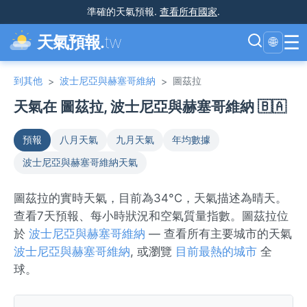
準確的天氣預報
.
查看所有國家
.
☰
天氣預報.
tw
🌐
到其他
波士尼亞與赫塞哥維納
圖茲拉
>
>
天氣在 圖茲拉, 波士尼亞與赫塞哥維納 🇧🇦
預報
八月天氣
九月天氣
年均數據
波士尼亞與赫塞哥維納天氣
圖茲拉的實時天氣，目前為34°C，天氣描述為晴天。
查看7天預報、每小時狀況和空氣質量指數。圖茲拉位
於
波士尼亞與赫塞哥維納
— 查看所有主要城市的天氣
波士尼亞與赫塞哥維納
, 或瀏覽
目前最熱的城市
全
球。