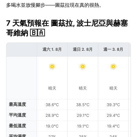
多喝水並放慢腳步——圖茲拉現在真的很熱。
7 天氣預報在 圖茲拉, 波士尼亞與赫塞
哥維納 🇧🇦
週六 1. 8月
週日 2. 8月
週一 3. 8月
週
晴天
晴天
晴天
最高溫度
38.6°C
38.5°C
39.3°C
平均溫度
28.9°C
29.1°C
29.4°C
最低溫度
19.0°C
19.1°C
19.4°C
平均濕度
27%
25%
24%