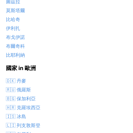
圖茲拉
莫斯塔爾
比哈奇
伊利扎
布戈伊諾
布爾奇科
比耶利納
國家 in 歐洲
🇩🇰 丹麥
🇷🇺 俄羅斯
🇧🇬 保加利亞
🇭🇷 克羅埃西亞
🇮🇸 冰島
🇱🇮 列支敦斯登