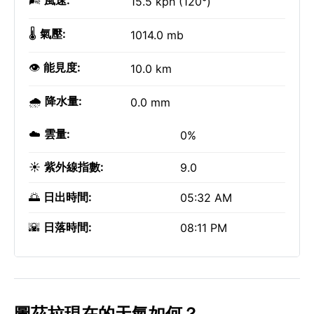
🌬️
風速:
15.5 kph (120°)
🌡️
氣壓:
1014.0 mb
👁️
能見度:
10.0 km
🌧️
降水量:
0.0 mm
☁️
雲量:
0%
☀️
紫外線指數:
9.0
🌅
日出時間:
05:32 AM
🌇
日落時間:
08:11 PM
圖茲拉現在的天氣如何？