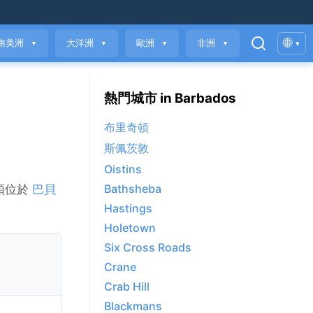
🌐
南美洲
大洋洲
歐洲
非洲
▾
▼
▼
▼
▼
熱門城市 in Barbados
布里奇頓
斯佩茨敦
Oistins
Bathsheba
頓位於
巴貝
Hastings
Holetown
Six Cross Roads
Crane
Crab Hill
Blackmans