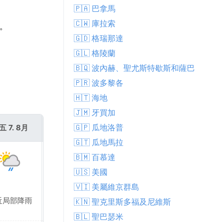
🇵🇦 巴拿馬
🇨🇼 庫拉索
氣。
🇬🇩 格瑞那達
🇬🇱 格陵蘭
🇧🇶 波內赫、聖尤斯特歇斯和薩巴
🇵🇷 波多黎各
🇭🇹 海地
🇯🇲 牙買加
🇬🇵 瓜地洛普
五 7. 8月
週六 8. 8月
🇬🇹 瓜地馬拉
🇧🇲 百慕達
🇺🇸 美國
🇻🇮 美屬維京群島
近局部降雨
晴天
🇰🇳 聖克里斯多福及尼維斯
🇧🇱 聖巴瑟米