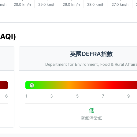
km/h
28.0 km/h
29.0 km/h
29.0 km/h
28.0 km/h
27.0 km/h
AQI)
英國DEFRA指數
Department for Environment, Food & Rural Affair
1
6
1
3
5
7
9
低
空氣污染低