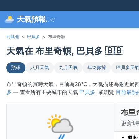
天氣預報.
tw
到其他
巴貝多
布里奇頓
>
>
天氣在 布里奇頓, 巴貝多 🇧🇧
預報
八月天氣
九月天氣
年均數據
巴貝多天
布里奇頓的實時天氣，目前為28°C，天氣描述為附近
多
— 查看所有主要城市的天氣
巴貝多
, 或瀏覽
目前最熱
布里
更新時間
💧
濕度: