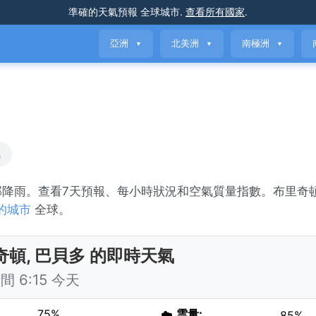
準確的天氣預報
全球城市
.
查看所有國家
.
亞洲
北美洲
南極洲
▼
▼
▼
氣
局部降雨。查看7天預報、每小時狀況和空氣質量指數。布里奇
的城市
全球。
奇頓, 巴貝多 的即時天氣
 6:15 今天
75%
☁️
雲量:
85%