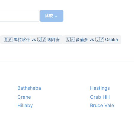
比較 →
🇲🇦 馬拉喀什 vs 🇺🇸 邁阿密
🇨🇦 多倫多 vs 🇯🇵 Osaka
Bathsheba
Hastings
Crane
Crab Hill
Hillaby
Bruce Vale