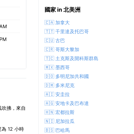
國家 in 北美洲
🇨🇦 加拿大
 AM
🇹🇹 千里達及托巴哥
 PM
🇨🇺 古巴
🇨🇷 哥斯大黎加
🇹🇨 土克斯及開科斯群島
🇲🇽 墨西哥
🇩🇴 多明尼加共和國
🇩🇲 多米尼克
🇦🇮 安圭拉
🇦🇬 安地卡及巴布達
風吹拂，來自
🇭🇳 宏都拉斯
🇳🇮 尼加拉瓜
為 12 小時
🇧🇸 巴哈馬