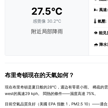
27.5°C
🌬️
風速:
感覺像 30.2°C
🌡️
氣壓:
附近局部降雨
👁️
能見
🌧️
降水
布里奇頓現在的天氣如何？
現在布里奇頓是夏日般的28°C，週边有零星小雨。 稀疏的雲
west的風速29 kph。 悶熱的條件——濕度高達 75%。
目前空氣品質良好（美國 EPA 指數 1，PM2.5 10）——適合戶