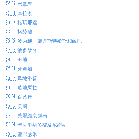
🇵🇦 巴拿馬
🇨🇼 庫拉索
🇬🇩 格瑞那達
🇬🇱 格陵蘭
🇧🇶 波內赫、聖尤斯特歇斯和薩巴
🇵🇷 波多黎各
🇭🇹 海地
🇯🇲 牙買加
🇬🇵 瓜地洛普
🇬🇹 瓜地馬拉
🇧🇲 百慕達
🇺🇸 美國
🇻🇮 美屬維京群島
🇰🇳 聖克里斯多福及尼維斯
🇧🇱 聖巴瑟米