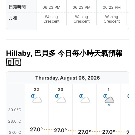
日落時間
06:23 PM
06:23 PM
06:22 PM
Waning
Waning
Waning
月相
N
Crescent
Crescent
Crescent
Hillaby, 巴貝多 今日每小時天氣預報
🇧🇧
Thursday, August 06, 2026
22
23
1
2
30.0°C
28.0°C
27.0°
27.0°
27.0°
27.0°
27.
27.0°C