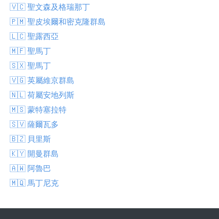
🇻🇨 聖文森及格瑞那丁
🇵🇲 聖皮埃爾和密克隆群島
🇱🇨 聖露西亞
🇲🇫 聖馬丁
🇸🇽 聖馬丁
🇻🇬 英屬維京群島
🇳🇱 荷屬安地列斯
🇲🇸 蒙特塞拉特
🇸🇻 薩爾瓦多
🇧🇿 貝里斯
🇰🇾 開曼群島
🇦🇼 阿魯巴
🇲🇶 馬丁尼克