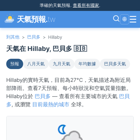
準確的天氣預報
.
查看所有國家
.
☰
天氣預報.
tw
🌐
到其他
巴貝多
>
>
Hillaby
天氣在 Hillaby, 巴貝多 🇧🇧
預報
八月天氣
九月天氣
年均數據
巴貝多天氣
Hillaby的實時天氣，目前為27°C，天氣描述為附近局
部降雨。查看7天預報、每小時狀況和空氣質量指數。
Hillaby位於
巴貝多
— 查看所有主要城市的天氣
巴貝
多
, 或瀏覽
目前最熱的城市
全球。