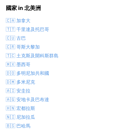
國家 in 北美洲
🇨🇦 加拿大
🇹🇹 千里達及托巴哥
🇨🇺 古巴
🇨🇷 哥斯大黎加
🇹🇨 土克斯及開科斯群島
🇲🇽 墨西哥
🇩🇴 多明尼加共和國
🇩🇲 多米尼克
🇦🇮 安圭拉
🇦🇬 安地卡及巴布達
🇭🇳 宏都拉斯
🇳🇮 尼加拉瓜
🇧🇸 巴哈馬