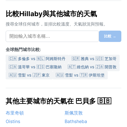
比較Hillaby與其他城市的天氣
搜尋全球任何城市，並排比較溫度、天氣狀況與預報。
比較 →
全球熱門城市比較:
🇨🇦 多倫多 vs 🇳🇱 阿姆斯特丹
🇬🇷 雅典 vs 🇺🇸 芝加哥
🇨🇦 溫哥華 vs 🇪🇸 巴塞隆納
🇦🇹 維也納 vs 🇿🇦 開普敦
🇦🇺 雪梨 vs 🇯🇵 東京
🇦🇺 雪梨 vs 🇹🇷 伊斯坦堡
其他主要城市的天氣在 巴貝多 🇧🇧
布里奇頓
斯佩茨敦
Oistins
Bathsheba