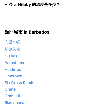
今天 Hillaby 的溫度是多少？
熱門城市 in Barbados
布里奇頓
斯佩茨敦
Oistins
Bathsheba
Hastings
Holetown
Six Cross Roads
Crane
Crab Hill
Blackmans