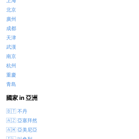
上海
北京
廣州
成都
天津
武漢
南京
杭州
重慶
青島
國家 in 亞洲
🇧🇹 不丹
🇦🇿 亞塞拜然
🇦🇲 亞美尼亞
🇮🇱 以色列