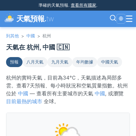
準確的天氣預報
.
查看所有國家
.
☰
天氣預報.
tw
🌐
到其他
中國
杭州
>
>
天氣在 杭州, 中國 🇨🇳
預報
八月天氣
九月天氣
年均數據
中國天氣
杭州的實時天氣，目前為34°C，天氣描述為局部多
雲。查看7天預報、每小時狀況和空氣質量指數。杭州
位於
中國
— 查看所有主要城市的天氣
中國
, 或瀏覽
目前最熱的城市
全球。