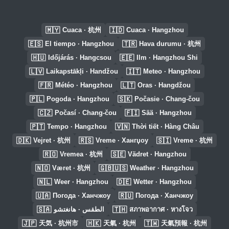
🇲🇾
🇮🇩
Cuaca · 杭州
Cuaca · Hangzhou
🇪🇸
🇹🇷
El tiempo · Hangzhou
Hava durumu · 杭州
🇭🇺
🇪🇪
Időjárás · Hangcsou
Ilm · Hangzhou Shi
🇱🇻
🇮🇹
Laikapstākļi · Handžou
Meteo · Hangzhou
🇫🇷
🇱🇹
Météo · Hangzhou
Oras · Hangdžou
🇵🇱
🇸🇰
Pogoda · Hangzhou
Počasie · Chang-čou
🇨🇿
🇫🇮
Počasí · Chang-čou
Sää · Hangzhou
🇵🇹
🇻🇳
Tempo · Hangzhou
Thời tiết · Hàng Châu
🇩🇰
🇷🇸
🇸🇮
Vejret · 杭州
Vreme · Хангџоу
Vreme · 杭州
🇷🇴
🇸🇪
Vremea · 杭州
Vädret · Hangzhou
🇳🇴
🇬🇧🇺🇸
Været · 杭州
Weather · Hangzhou
🇳🇱
🇩🇪
Weer · Hangzhou
Wetter · Hangzhou
🇺🇦
🇷🇺
Погода · Ханчжоу
Погода · Ханчжоу
🇸🇦
🇹🇭
الطقس · هانغتشو
สภาพอากาศ · หางโจว
🇯🇵
🇭🇰
🇹🇼
天気 · 杭州市
天氣 · 杭州
天氣預報 · 杭州