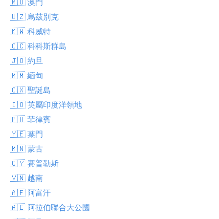
🇲🇴 澳門
🇺🇿 烏茲別克
🇰🇼 科威特
🇨🇨 科科斯群島
🇯🇴 約旦
🇲🇲 緬甸
🇨🇽 聖誕島
🇮🇴 英屬印度洋領地
🇵🇭 菲律賓
🇾🇪 葉門
🇲🇳 蒙古
🇨🇾 賽普勒斯
🇻🇳 越南
🇦🇫 阿富汗
🇦🇪 阿拉伯聯合大公國