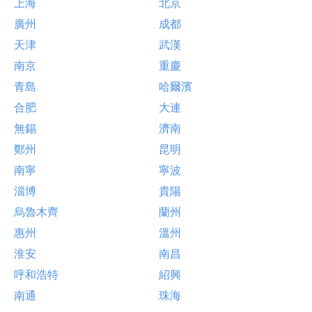
上海
北京
廣州
成都
天津
武漢
南京
重慶
青島
哈爾濱
合肥
大連
無錫
濟南
鄭州
昆明
南寧
寧波
淄博
貴陽
烏魯木齊
蘭州
惠州
溫州
淮安
南昌
呼和浩特
紹興
南通
珠海