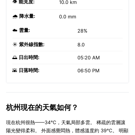
👁️
能見度:
10.0 km
🌧️
降水量:
0.0 mm
☁️
雲量:
28%
☀️
紫外線指數:
8.0
🌅
日出時間:
05:20 AM
🌇
日落時間:
06:50 PM
杭州現在的天氣如何？
現在杭州很熱——34°C，天氣局部多雲。 稀疏的雲層讓
陽光變得柔和。 外面感覺悶熱，體感溫度約 39°C。 明顯