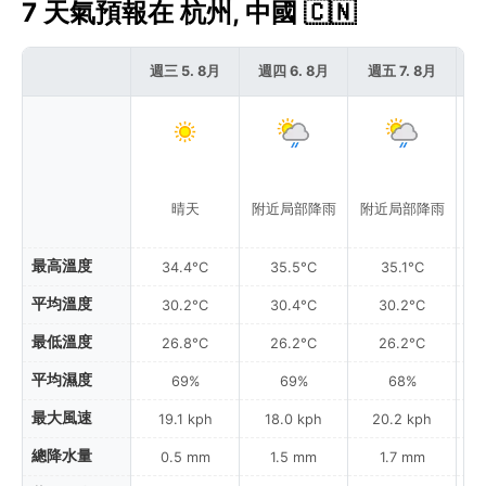
7 天氣預報在 杭州, 中國 🇨🇳
週三 5. 8月
週四 6. 8月
週五 7. 8月
週
晴天
附近局部降雨
附近局部降雨
附
最高溫度
34.4°C
35.5°C
35.1°C
平均溫度
30.2°C
30.4°C
30.2°C
最低溫度
26.8°C
26.2°C
26.2°C
平均濕度
69%
69%
68%
最大風速
19.1 kph
18.0 kph
20.2 kph
總降水量
0.5 mm
1.5 mm
1.7 mm