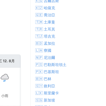
🇰🇬 吉爾吉斯
🇰🇿 哈薩克
。
🇬🇪 喬治亞
🇹🇲 土庫曼
🇹🇷 土耳其
🇹🇯 塔吉克
🇧🇩 孟加拉
🇱🇦 寮國
🇳🇵 尼泊爾
 12. 8月
週四 13. 8月
🇵🇸 巴勒斯坦領土
🇵🇰 巴基斯坦
🇧🇭 巴林
🇸🇾 敘利亞
🇱🇰 斯里蘭卡
小雨
小毛毛雨
🇸🇬 新加坡