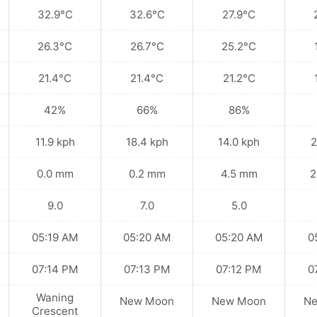
32.9°C
32.6°C
27.9°C
26.3°C
26.7°C
25.2°C
21.4°C
21.4°C
21.2°C
42%
66%
86%
11.9 kph
18.4 kph
14.0 kph
2
0.0 mm
0.2 mm
4.5 mm
2
9.0
7.0
5.0
05:19 AM
05:20 AM
05:20 AM
0
07:14 PM
07:13 PM
07:12 PM
0
Waning
New Moon
New Moon
N
Crescent