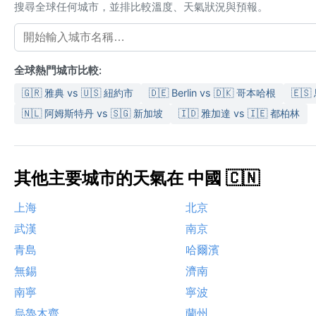
搜尋全球任何城市，並排比較溫度、天氣狀況與預報。
全球熱門城市比較:
🇬🇷 雅典 vs 🇺🇸 紐約市
🇩🇪 Berlin vs 🇩🇰 哥本哈根
🇪🇸
🇳🇱 阿姆斯特丹 vs 🇸🇬 新加坡
🇮🇩 雅加達 vs 🇮🇪 都柏林
其他主要城市的天氣在 中國 🇨🇳
上海
北京
武漢
南京
青島
哈爾濱
無錫
濟南
南寧
寧波
烏魯木齊
蘭州