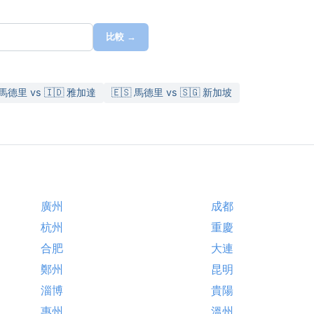
比較 →
 馬德里 vs 🇮🇩 雅加達
🇪🇸 馬德里 vs 🇸🇬 新加坡
廣州
成都
杭州
重慶
合肥
大連
鄭州
昆明
淄博
貴陽
惠州
溫州