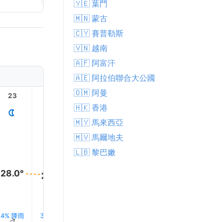
🇾🇪 葉門
🇲🇳 蒙古
🇨🇾 賽普勒斯
🇻🇳 越南
🇦🇫 阿富汗
🇦🇪 阿拉伯聯合大公國
🇴🇲 阿曼
23
1
2
3
4
🇭🇰 香港
🇲🇾 馬來西亞
🇲🇻 馬爾地夫
🇱🇧 黎巴嫩
28.0°
27.0°
27.0°
26.0°
26.0°
25.0°
4% 降雨
3% 降雨
3% 降雨
3% 降雨
2% 降雨
1% 降雨
↑
↑
↑
↑
↑
↑