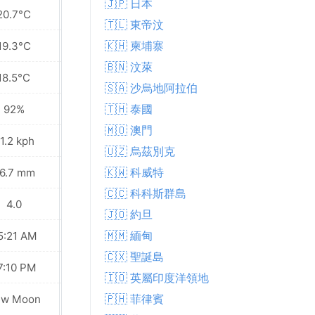
🇯🇵 日本
20.7°C
19.6°C
🇹🇱 東帝汶
🇰🇭 柬埔寨
19.3°C
18.8°C
🇧🇳 汶萊
18.5°C
18.1°C
🇸🇦 沙烏地阿拉伯
🇹🇭 泰國
92%
94%
🇲🇴 澳門
1.2 kph
20.2 kph
🇺🇿 烏茲別克
🇰🇼 科威特
6.7 mm
12.2 mm
🇨🇨 科科斯群島
4.0
4.0
🇯🇴 約旦
🇲🇲 緬甸
5:21 AM
05:22 AM
🇨🇽 聖誕島
7:10 PM
07:09 PM
🇮🇴 英屬印度洋領地
🇵🇭 菲律賓
ew Moon
New Moon