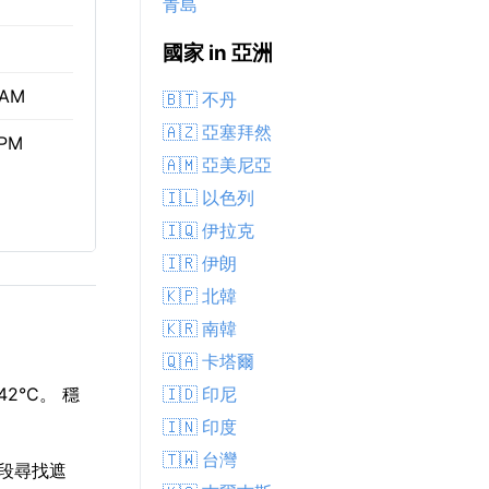
青島
國家 in 亞洲
 AM
🇧🇹 不丹
🇦🇿 亞塞拜然
 PM
🇦🇲 亞美尼亞
🇮🇱 以色列
🇮🇶 伊拉克
🇮🇷 伊朗
🇰🇵 北韓
🇰🇷 南韓
🇶🇦 卡塔爾
🇮🇩 印尼
2°C。 穩
🇮🇳 印度
🇹🇼 台灣
時段尋找遮