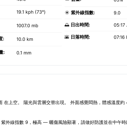
19.1 kph (73°)
☀️
紫外線指數:
9.0
🌅
日出時間:
05:17
1007.0 mb
🌇
日落時間:
07:16
度:
10.0 km
量:
0.1 mm
雨 在上空。 陽光與雲層交替出現。 外面感覺悶熱，體感溫度約 4
2。 紫外線指數 9，極高 — 曬傷風險顯著，請做好防護並在中午