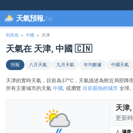
天氣預報.
tw
到其他
中國
天津
>
>
天氣在 天津, 中國 🇨🇳
預報
八月天氣
九月天氣
年均數據
中國天氣
天津的實時天氣，目前為37°C，天氣描述為附近局部降
所有主要城市的天氣
中國
, 或瀏覽
目前最熱的城市
全球
天津,
更新時間
💧
濕度: