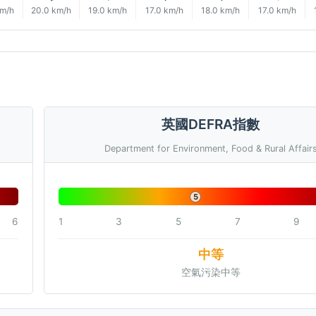
km/h
20.0 km/h
19.0 km/h
17.0 km/h
18.0 km/h
17.0 km/h
英國DEFRA指數
Department for Environment, Food & Rural Affair
5
6
1
3
5
7
9
中等
空氣污染中等