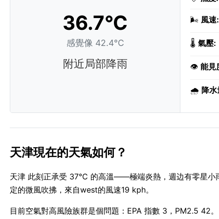
36.7°C
🌬️
風速:
感覺像 42.4°C
🌡️
氣壓:
附近局部降雨
👁️
能見
🌧️
降水
天津現在的天氣如何？
天津 此刻正承受 37°C 的高溫——極端炎熱，週边有零星小
定的微風吹拂，來自west的風速19 kph。
目前空氣對高風險族群是個問題：EPA 指數 3，PM2.5 4