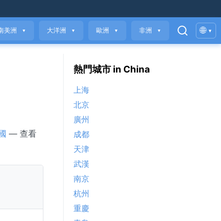
🌐
南美洲
大洋洲
歐洲
非洲
▾
▼
▼
▼
▼
熱門城市 in China
上海
北京
廣州
國
— 查看
成都
天津
武漢
南京
杭州
重慶