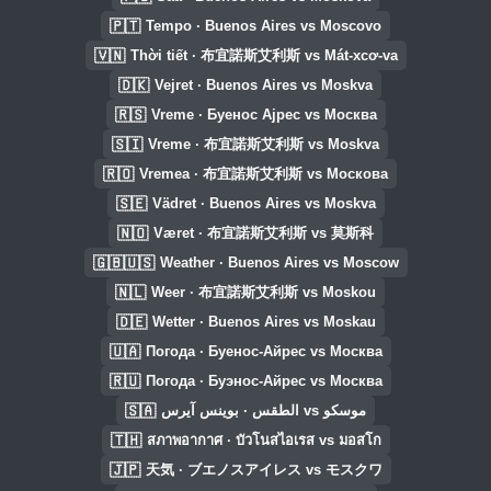
🇵🇹
Tempo · Buenos Aires vs Moscovo
🇻🇳
Thời tiết · 布宜諾斯艾利斯 vs Mát-xcơ-va
🇩🇰
Vejret · Buenos Aires vs Moskva
🇷🇸
Vreme · Буенос Ајрес vs Москва
🇸🇮
Vreme · 布宜諾斯艾利斯 vs Moskva
🇷🇴
Vremea · 布宜諾斯艾利斯 vs Москова
🇸🇪
Vädret · Buenos Aires vs Moskva
🇳🇴
Været · 布宜諾斯艾利斯 vs 莫斯科
🇬🇧🇺🇸
Weather · Buenos Aires vs Moscow
🇳🇱
Weer · 布宜諾斯艾利斯 vs Moskou
🇩🇪
Wetter · Buenos Aires vs Moskau
🇺🇦
Погода · Буенос-Айрес vs Москва
🇷🇺
Погода · Буэнос-Айрес vs Москва
🇸🇦
الطقس · بوينس آيرس vs موسكو
🇹🇭
สภาพอากาศ · บัวโนสไอเรส vs มอสโก
🇯🇵
天気 · ブエノスアイレス vs モスクワ