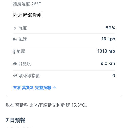
體感溫度 26°C
附近局部降雨
💧 濕度
59%
16 kph
🌬️ 風速
1010 mb
🌡️ 氣壓
9.0 km
👁️ 能見度
☀️ 紫外線指數
0
查看 莫斯科 完整預報 →
現在 莫斯科 比 布宜諾斯艾利斯 暖 15.3°C。
7 日預報