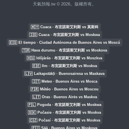
天氣預報.tw © 2026。版權所有。
🇲🇾
Cuaca · 布宜諾斯艾利斯 vs 莫斯科
🇮🇩
Cuaca · 布宜諾斯艾利斯 vs Moskwa
🇪🇸
El tiempo · Ciudad Autónoma de Buenos Aires vs Moscú
🇹🇷
Hava durumu · 布宜諾斯艾利斯 vs Moskova
🇭🇺
Időjárás · 布宜諾斯艾利斯 vs Moszkva
🇪🇪
Ilm · 布宜諾斯艾利斯 vs Moskva
🇱🇻
Laikapstākļi · Buenosairesa vs Maskava
🇮🇹
Meteo · Buenos Aires vs Mosca
🇫🇷
Météo · Buenos Aires vs Moscou
🇱🇹
Oras · Buenos Airės vs Maskva
🇵🇱
Pogoda · 布宜諾斯艾利斯 vs Moskwa
🇸🇰
Počasie · 布宜諾斯艾利斯 vs Moskva
🇨🇿
Počasí · 布宜諾斯艾利斯 vs Moskva
🇫🇮
Sää · Buenos Aires vs Moskova