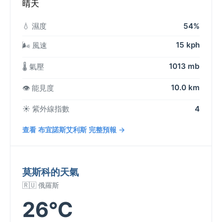
晴天
💧 濕度
54%
15 kph
🌬️ 風速
1013 mb
🌡️ 氣壓
10.0 km
👁️ 能見度
☀️ 紫外線指數
4
查看 布宜諾斯艾利斯 完整預報 →
莫斯科的天氣
🇷🇺 俄羅斯
26°C