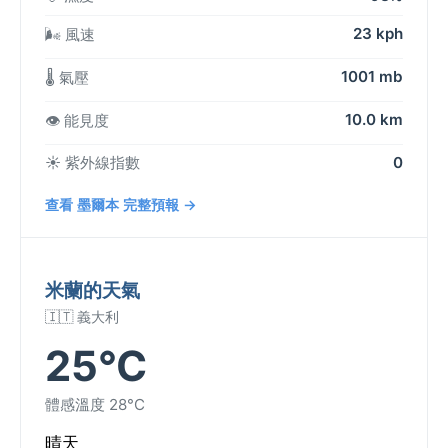
23 kph
🌬️ 風速
1001 mb
🌡️ 氣壓
10.0 km
👁️ 能見度
☀️ 紫外線指數
0
查看 墨爾本 完整預報 →
米蘭的天氣
🇮🇹 義大利
25°C
體感溫度 28°C
晴天