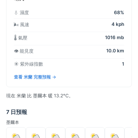
💧 濕度
68%
4 kph
🌬️ 風速
1016 mb
🌡️ 氣壓
10.0 km
👁️ 能見度
☀️ 紫外線指數
1
查看 米蘭 完整預報 →
現在 米蘭 比 墨爾本 暖 13.2°C。
7 日預報
墨爾本