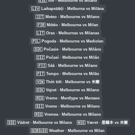
🇪🇪
Ilm · Melbourne vs Milano
🇱🇻
Laikapstākļi · Melburna vs Milāna
🇮🇹
Meteo · Melbourne vs Milano
🇫🇷
Météo · Melbourne vs Milan
🇱🇹
Oras · Melburnas vs Milanas
🇵🇱
Pogoda · Melbourne vs Mediolan
🇸🇰
Počasie · Melbourne vs Miláno
🇨🇿
Počasí · Melbourne vs Milán
🇫🇮
Sää · Melbourne vs Milano
🇵🇹
Tempo · Melbourne vs Milão
🇻🇳
Thời tiết · Melbourne vs 米蘭
🇩🇰
Vejret · Melbourne vs Milano
🇷🇸
Vreme · Мелбурн vs Милано
🇸🇮
Vreme · Melbourne vs Milano
🇷🇴
Vremea · Melbourne vs Milano
🇸🇪
🇳🇴
Vädret · Melbourne vs Milano
Været · 墨爾本 vs 米蘭
🇬🇧🇺🇸
Weather · Melbourne vs Milan