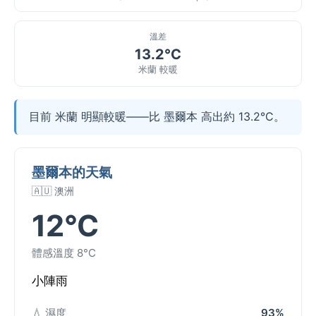
溫差
13.2°C
米蘭 較暖
目前 米蘭 明顯較暖——比 墨爾本 高出約 13.2°C。
墨爾本的天氣
🇦🇺 澳洲
12°C
體感溫度 8°C
小陣雨
💧 濕度
93%