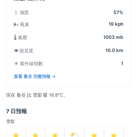
💧 濕度
57%
19 kph
🌬️ 風速
1003 mb
🌡️ 氣壓
10.0 km
👁️ 能見度
☀️ 紫外線指數
1
查看 曼谷 完整預報 →
現在 曼谷 比 雪梨 暖 18.8°C。
7 日預報
雪梨