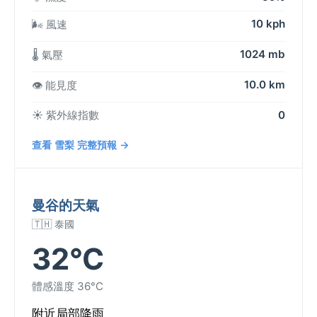
10 kph
🌬️ 風速
1024 mb
🌡️ 氣壓
10.0 km
👁️ 能見度
☀️ 紫外線指數
0
查看 雪梨 完整預報 →
曼谷的天氣
🇹🇭 泰國
32°C
體感溫度 36°C
附近局部降雨