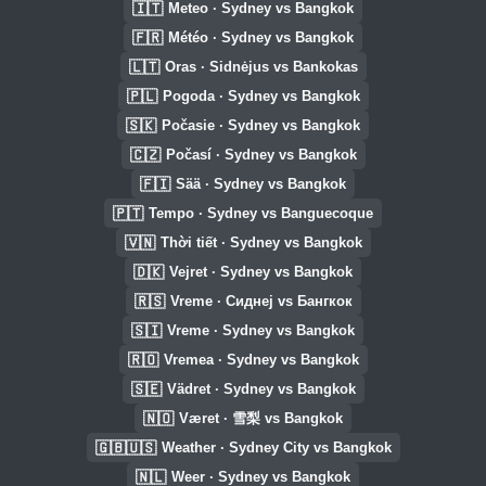
🇮🇹
Meteo · Sydney vs Bangkok
🇫🇷
Météo · Sydney vs Bangkok
🇱🇹
Oras · Sidnėjus vs Bankokas
🇵🇱
Pogoda · Sydney vs Bangkok
🇸🇰
Počasie · Sydney vs Bangkok
🇨🇿
Počasí · Sydney vs Bangkok
🇫🇮
Sää · Sydney vs Bangkok
🇵🇹
Tempo · Sydney vs Banguecoque
🇻🇳
Thời tiết · Sydney vs Bangkok
🇩🇰
Vejret · Sydney vs Bangkok
🇷🇸
Vreme · Сиднеј vs Бангкок
🇸🇮
Vreme · Sydney vs Bangkok
🇷🇴
Vremea · Sydney vs Bangkok
🇸🇪
Vädret · Sydney vs Bangkok
🇳🇴
Været · 雪梨 vs Bangkok
🇬🇧🇺🇸
Weather · Sydney City vs Bangkok
🇳🇱
Weer · Sydney vs Bangkok