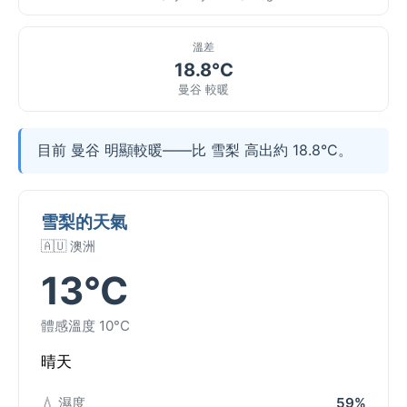
溫差
18.8°C
曼谷 較暖
目前 曼谷 明顯較暖——比 雪梨 高出約 18.8°C。
雪梨的天氣
🇦🇺 澳洲
13°C
體感溫度 10°C
晴天
💧 濕度
59%