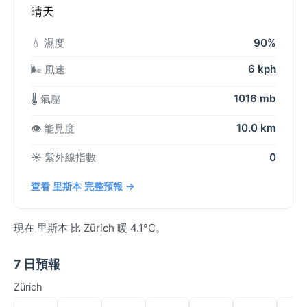
晴天
💧 濕度
90%
6 kph
🌬️ 風速
1016 mb
🌡️ 氣壓
10.0 km
👁️ 能見度
☀️ 紫外線指數
0
查看 里斯本 完整預報 →
現在 里斯本 比 Zürich 暖 4.1°C。
7 日預報
Zürich