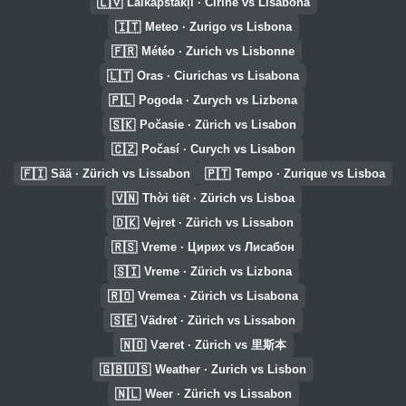
🇱🇻
Laikapstākļi · Cīrihe vs Lisabona
🇮🇹
Meteo · Zurigo vs Lisbona
🇫🇷
Météo · Zurich vs Lisbonne
🇱🇹
Oras · Ciurichas vs Lisabona
🇵🇱
Pogoda · Zurych vs Lizbona
🇸🇰
Počasie · Zürich vs Lisabon
🇨🇿
Počasí · Curych vs Lisabon
🇫🇮
🇵🇹
Sää · Zürich vs Lissabon
Tempo · Zurique vs Lisboa
🇻🇳
Thời tiết · Zürich vs Lisboa
🇩🇰
Vejret · Zürich vs Lissabon
🇷🇸
Vreme · Цирих vs Лисабон
🇸🇮
Vreme · Zürich vs Lizbona
🇷🇴
Vremea · Zürich vs Lisabona
🇸🇪
Vädret · Zürich vs Lissabon
🇳🇴
Været · Zürich vs 里斯本
🇬🇧🇺🇸
Weather · Zurich vs Lisbon
🇳🇱
Weer · Zürich vs Lissabon