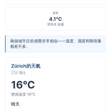
溫差
4.1°C
里斯本 較暖
兩個城市目前感覺非常相似——溫度、濕度和降雨量
都差不多。
Zürich的天氣
🇨🇭 瑞士
16°C
體感溫度 16°C
晴天