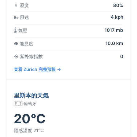
💧 濕度
80%
4 kph
🌬️ 風速
1017 mb
🌡️ 氣壓
10.0 km
👁️ 能見度
☀️ 紫外線指數
0
查看 Zürich 完整預報 →
里斯本的天氣
🇵🇹 葡萄牙
20°C
體感溫度 21°C