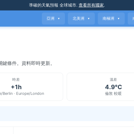
準確的天氣預報
全球城市
.
查看所有國家
.
亞洲
北美洲
南極洲
▼
▼
▼
與關鍵條件。資料即時更新。
時差
溫差
+1h
4.9°C
/Berlin · Europe/London
倫敦 較暖