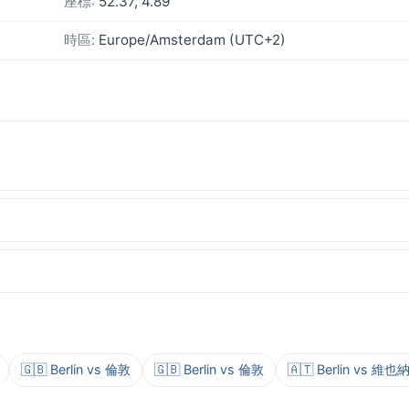
座標:
52.37, 4.89
時區:
Europe/Amsterdam (UTC+2)
🇬🇧 Berlin vs 倫敦
🇬🇧 Berlin vs 倫敦
🇦🇹 Berlin vs 維也