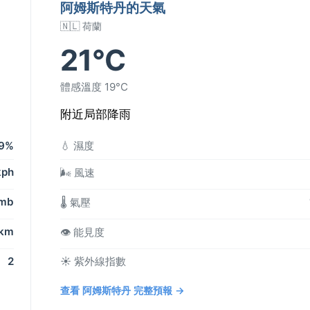
阿姆斯特丹的天氣
🇳🇱 荷蘭
21°C
體感溫度 19°C
附近局部降雨
9%
💧 濕度
kph
🌬️ 風速
 mb
🌡️ 氣壓
 km
👁️ 能見度
2
☀️ 紫外線指數
查看 阿姆斯特丹 完整預報 →