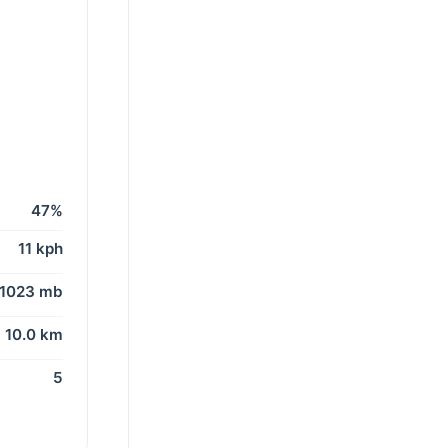
47%
11 kph
1023 mb
10.0 km
5