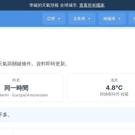
準確的天氣預報
全球城市
.
查看所有國家
.
亞洲
北美洲
南極洲
▼
▼
▼
當前天氣與關鍵條件。資料即時更新。
時差
溫差
4.8°C
同一時間
阿姆斯特丹 較暖
Berlin · Europe/Amsterdam
不多。