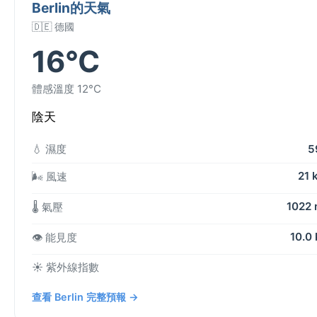
Berlin的天氣
🇩🇪 德國
16°C
體感溫度 12°C
陰天
💧 濕度
5
21 
🌬️ 風速
1022
🌡️ 氣壓
10.0
👁️ 能見度
☀️ 紫外線指數
查看 Berlin 完整預報 →