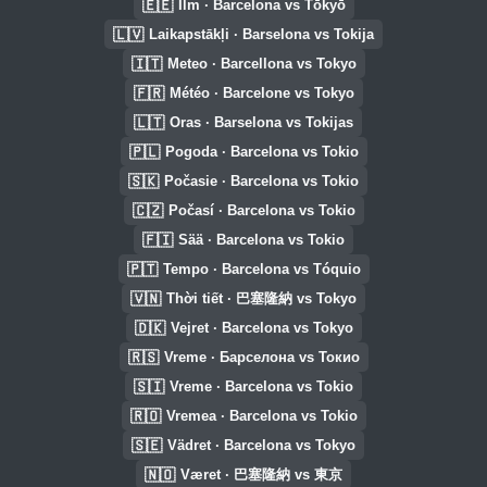
🇪🇪
Ilm · Barcelona vs Tōkyō
🇱🇻
Laikapstākļi · Barselona vs Tokija
🇮🇹
Meteo · Barcellona vs Tokyo
🇫🇷
Météo · Barcelone vs Tokyo
🇱🇹
Oras · Barselona vs Tokijas
🇵🇱
Pogoda · Barcelona vs Tokio
🇸🇰
Počasie · Barcelona vs Tokio
🇨🇿
Počasí · Barcelona vs Tokio
🇫🇮
Sää · Barcelona vs Tokio
🇵🇹
Tempo · Barcelona vs Tóquio
🇻🇳
Thời tiết · 巴塞隆納 vs Tokyo
🇩🇰
Vejret · Barcelona vs Tokyo
🇷🇸
Vreme · Барселона vs Токио
🇸🇮
Vreme · Barcelona vs Tokio
🇷🇴
Vremea · Barcelona vs Tokio
🇸🇪
Vädret · Barcelona vs Tokyo
🇳🇴
Været · 巴塞隆納 vs 東京