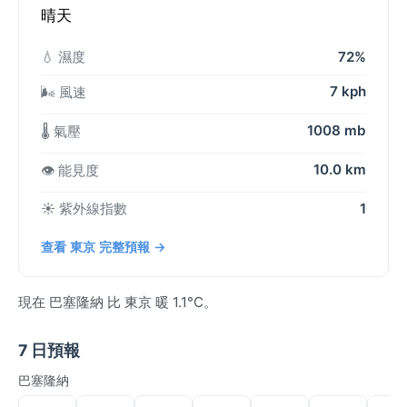
晴天
💧 濕度
72%
7 kph
🌬️ 風速
1008 mb
🌡️ 氣壓
10.0 km
👁️ 能見度
☀️ 紫外線指數
1
查看 東京 完整預報 →
現在 巴塞隆納 比 東京 暖 1.1°C。
7 日預報
巴塞隆納