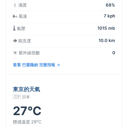
💧 濕度
68%
7 kph
🌬️ 風速
1015 mb
🌡️ 氣壓
10.0 km
👁️ 能見度
☀️ 紫外線指數
0
查看 巴塞隆納 完整預報 →
東京的天氣
🇯🇵 日本
27°C
體感溫度 29°C