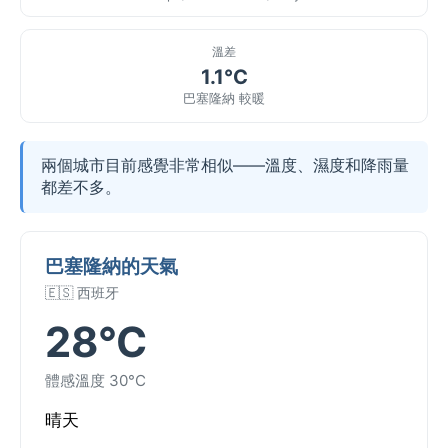
溫差
1.1°C
巴塞隆納 較暖
兩個城市目前感覺非常相似——溫度、濕度和降雨量
都差不多。
巴塞隆納的天氣
🇪🇸 西班牙
28°C
體感溫度 30°C
晴天