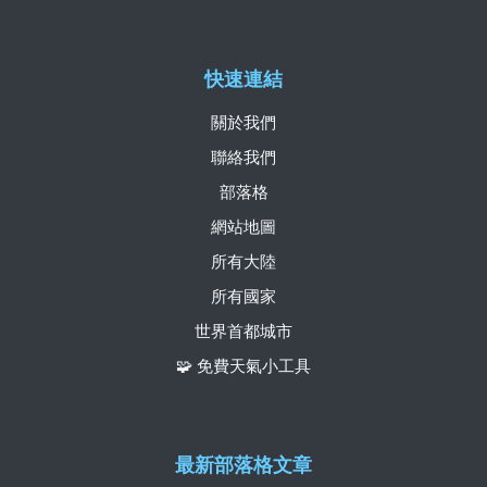
快速連結
關於我們
聯絡我們
部落格
網站地圖
所有大陸
所有國家
世界首都城市
🧩 免費天氣小工具
最新部落格文章