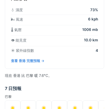
💧 濕度
73%
6 kph
🌬️ 風速
1006 mb
🌡️ 氣壓
10.0 km
👁️ 能見度
☀️ 紫外線指數
4
查看 香港 完整預報 →
現在 香港 比 巴黎 暖 7.6°C。
7 日預報
巴黎