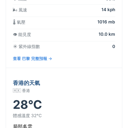
14 kph
🌬️ 風速
1016 mb
🌡️ 氣壓
10.0 km
👁️ 能見度
☀️ 紫外線指數
0
查看 巴黎 完整預報 →
香港的天氣
🇭🇰 香港
28°C
體感溫度 32°C
局部多雲