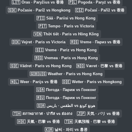
🇱🇹
🇵🇱
Oras · Paryžius vs 香港
Pogoda · Paryż vs 香港
🇸🇰
🇨🇿
Počasie · Paríž vs Hongkong
Počasí · Paříž vs 香港
🇫🇮
Sää · Pariisi vs Hong Kong
🇵🇹
Tempo · Paris vs Victoria
🇻🇳
Thời tiết · Paris vs Hồng Kông
🇩🇰
🇷🇸
Vejret · Paris vs Victoria
Vreme · Париз vs 香港
🇸🇮
Vreme · Pariz vs Hong Kong
🇷🇴
Vremea · Paris vs Hong Kong
🇸🇪
🇳🇴
Vädret · Paris vs Hong Kong
Været · 巴黎 vs 香港
🇬🇧🇺🇸
Weather · Paris vs Hong Kong
🇳🇱
🇩🇪
Weer · Parijs vs 香港
Wetter · Paris vs Hongkong
🇺🇦
Погода · Париж vs Гонконг
🇷🇺
Погода · Париж vs Гонконг
🇸🇦
الطقس · باريس vs هونغ كونغ
🇹🇭
🇯🇵
สภาพอากาศ · ปารีส vs ฮ่องกง
天気 · パリ vs 香港
🇭🇰
🇹🇼
天氣 · 巴黎 vs 香港
天氣預報 · 巴黎 vs 香港
🇰🇷
날씨 · 파리 vs 홍콩