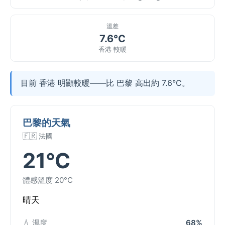
溫差
7.6°C
香港 較暖
目前 香港 明顯較暖——比 巴黎 高出約 7.6°C。
巴黎的天氣
🇫🇷 法國
21°C
體感溫度 20°C
晴天
💧 濕度
68%