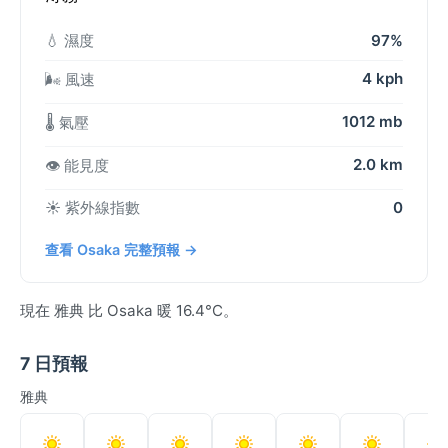
💧 濕度
97%
4 kph
🌬️ 風速
1012 mb
🌡️ 氣壓
2.0 km
👁️ 能見度
☀️ 紫外線指數
0
查看 Osaka 完整預報 →
現在 雅典 比 Osaka 暖 16.4°C。
7 日預報
雅典