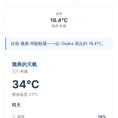
溫差
16.4°C
雅典 較暖
目前 雅典 明顯較暖——比 Osaka 高出約 16.4°C。
雅典的天氣
🇬🇷 希臘
34°C
體感溫度 31°C
晴天
💧 濕度
29%