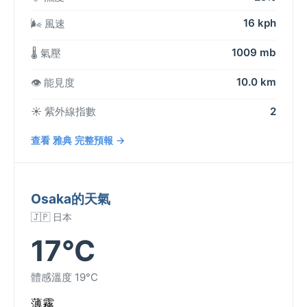
16 kph
🌬️ 風速
1009 mb
🌡️ 氣壓
10.0 km
👁️ 能見度
☀️ 紫外線指數
2
查看 雅典 完整預報 →
Osaka的天氣
🇯🇵 日本
17°C
體感溫度 19°C
薄霧